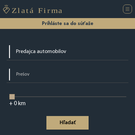
Prihláste sa do súťaže
+
0
km
Hľadať