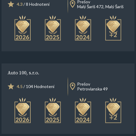
Prešov
4.3
/ 8 Hodnotení
Malý Šariš 472, Malý Šariš
+2
Auto 100, s.r.o.
Prešov
4.5
/ 104 Hodnotení
Petrovianska 49
+2