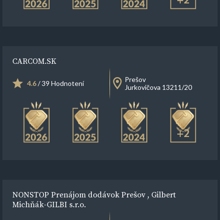
+2
CARCOM.SK
Prešov
4.6
/ 39 Hodnotení
Jurkovičova 13211/20
+2
NONSTOP Prenájom dodávok Prešov , Gilbert
Michňák-GILBI s.r.o.