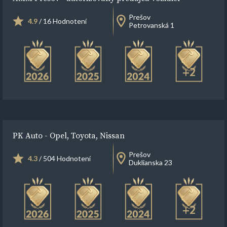
Prešov
4.9
/ 16 Hodnotení
Petrovanská 1
+2
PK Auto - Opel, Toyota, Nissan
Prešov
4.3
/ 504 Hodnotení
Duklianska 23
+2