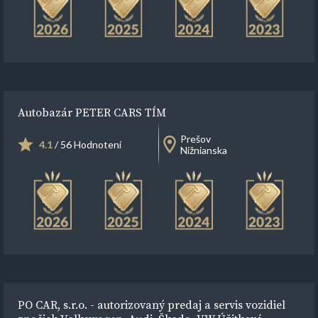
Autobazár PETER CARS TÍM
Prešov
4.1
/ 56 Hodnotení
Nižnianska
PO CAR, s.r.o. - autorizovaný predaj a servis vozidiel