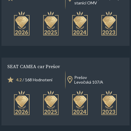
stanici OMV
SEAT CAMEA car Prešov
Prešov
4.2
/ 168 Hodnotení
Levočská 107/A