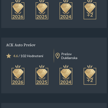
+2
ACK Auto Prešov
Prešov
4.6
/ 102 Hodnotení
Duklianska
+2