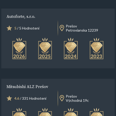
Autoforte, s.r.o.
Prešov
5
/ 5 Hodnotení
Petrovianska 12239
Mitsubishi ALZ Prešov
Prešov
4.6
/ 331 Hodnotení
Východná 19c