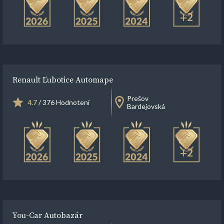
+2
Renault Ľubotice Automape
Prešov
4.7
/ 376 Hodnotení
Bardejovská
+2
You-Car Autobazár