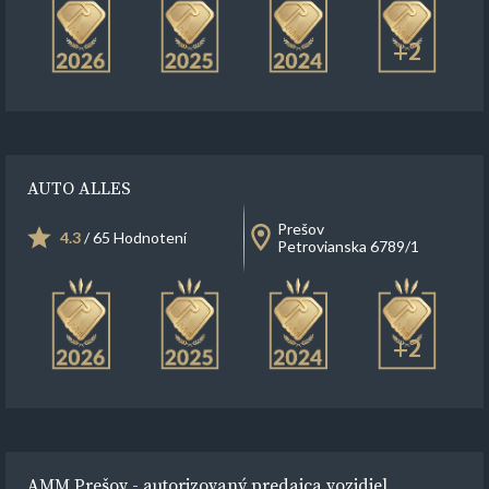
+2
AUTO ALLES
Prešov
4.3
/ 65 Hodnotení
Petrovianska 6789/1
+2
AMM Prešov - autorizovaný predajca vozidiel