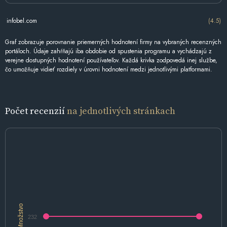
infobel.com
(4.5)
Graf zobrazuje porovnanie priemerných hodnotení firmy na vybraných recenzných
portáloch. Údaje zahŕňajú iba obdobie od spustenia programu a vychádzajú z
verejne dostupných hodnotení používateľov. Každá krivka zodpovedá inej službe,
čo umožňuje vidieť rozdiely v úrovni hodnotení medzi jednotlivými platformami.
Počet recenzií
na jednotlivých stránkach
Množstvo
232