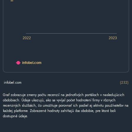
2022
2023
infobel.com
infobel.com
(232)
Graf zobrazuje zmeny počtu recenzií na jednotlivých portáloch v nasledujúcich
obdobiach. Údaje ukazujú, ako sa vyvíjal počet hodnotení firmy v rôznych
recenzných službách, čo umožňuje porovnať ich podiel aj aktivitu používateľov na
každej platforme. Zobrazené hodnoty zahŕňajú iba obdobie, pre ktoré boli
dostupné údaje.