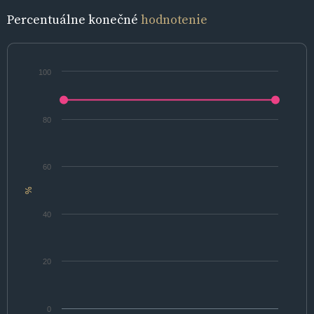
Percentuálne konečné
hodnotenie
100
80
60
%
40
20
0