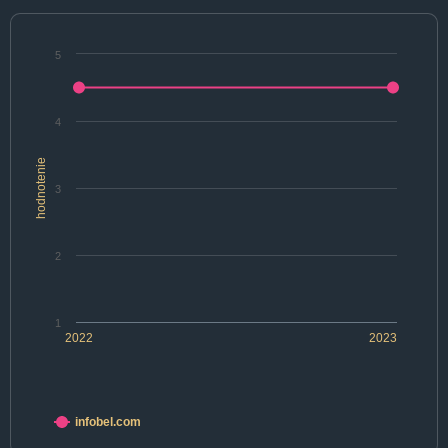
5
4
hodnotenie
3
2
1
2022
2023
infobel.com