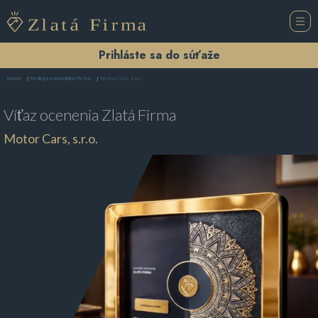
Prihláste sa do súťaže
Motor Cars, s.r.o.
Domov
Predajca automobilov Prešov
Víťaz ocenenia
Zlatá Firma
Motor Cars, s.r.o.