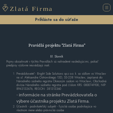
Prihláste sa do súťaže
Pravidlá projektu "Zlatá Firma"
§1. Slovník
Pojmy obsiahnuté v týchto Pravidlách sú nahradené nasledujúcimi, pokiaľ
predpisy výslovne neuvádzajú inak:
Prevádzkovateľ - Bright Side Solutions sp.z o.o. k. so sídlom vo Wroclaw
na ul. Aleksandra Ostrowskiego 13D, 53-238 Wrocław, zapísaná do
Národného súdneho registra Okresným súdom vo Wroclawi, Obchodná
divízia Národného súdneho registra pod číslom KRS: 0000749100, NIP:
8943132676, REGON: 381313360
- informácie na stránke Prevádzkovateľa o
výbere účastníka projektu Zlatá Firma.
Účastník - podnikateľský subjekt - fyzická osoba podnikajúca vo
vlastnom mene alebo právnická osoba