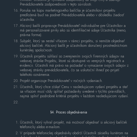
Prevádzkovateľa zodpovednosti v tejto súvislosti.
Ponuka na kúpu marketingového balíčka je účastníkovi projektu
predložená buď na podnet Prevádzkovateľa alebo v dôsledku žiadosť
účastníka.
Akciový balík pripravuje Prevádzkovateľ individuálne pre Účastníkov a
má personalizované prvky ako sú identifikačné údaje Účastníka (meno,
právna forma).
Subjekt, ktorý sa nestal víťazom v rámci projektu, si nemôže objednať
akciový balíček. Akciový balík je účastníkom doručený prostredníctvom
kuriérskej spoločnosti.
Účastník projektu súhlasí so zverejnením svojich firemných údajov na
webovej stránke Projektu, ktoré sú dostupné vo verejných registroch a
evidencii. Účastník má právo na požiadať o vymazanie svojich údajov z
webovej stránky prevádzkovateľa, čo sa uskutoční ihneď po prijatí
takéhoto oznámenia.
Projekt organizuje Prevádzkovateľ v ročných vydaniach.
Účastník, ktorý chce získať Cenu v nasledujúcom vydaní projektu a stať
sa víťazom musí vždy spĺňať požiadavky uvedené v týchto pravidlách,
najmä splniť podrobné kritériá projektu v každom nasledujúcom vydaní.
§4. Proces objednávania
Účastník, ktorý vyhral projekt, má možnosť objednať si akciový balíček
telefonicky alebo e-mailom.
V prípade telefonickej objednávky obdrží Účastník zásielku kuriérom na