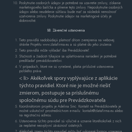
Poskytnutie osobných údajov je potrebné na uzavretie zmluvy, získanie
marketingového balíčka a plnenie tejto zmluvy. Neposkytnutie osobných
údajov alebo neudelenie súhlasu bude mať za následok nemožnosť
uzatvorenia zmluvy. Poskytnutie údajov na marketingové účely je
dobrovoľné.
§8. Záverečné ustanovenia
Tieto pravidlá nadobúdajú platnosť dňom zverejnenia na webovej
stránke Projektu www.zlatafirma.eu a sú platné do jeho zrušenia
Tieto pravidlá môže vykladať iba Prevádzkovateľ.
Sťažnosti a žiadosti týkajúce sa uplatňovania nariadení je potrebné
predkladať prevádzkovateľovi.
V prípadoch, ktoré nie sú vyriešené, platia príslušné ustanovenia
poľského práva.
< li> Akékoľvek spory vyplývajúce z aplikácie
týchto pravidiel. Ktoré nie je možné riešiť
zmierom, postupuje sa príslušnému
spoločnému súdu pre Prevádzkovateľa
Koordinátorom projektu je Adelina Sinc. Kontakt na Prevádzkovateľa je
možné uskutočniť prostredníctvom e-mailu: kontakt@zlatafirma.eu alebo
na registračnú adresu.
Ustanovenia týchto pravidiel sú výlučné a uznanie ktoréhokoľvek z nich
za neplatné neovplyvní záväznosť ostatných.
Akékoľvek zmeny týchto pravidiel môžu byť vykonané formou uznesenia