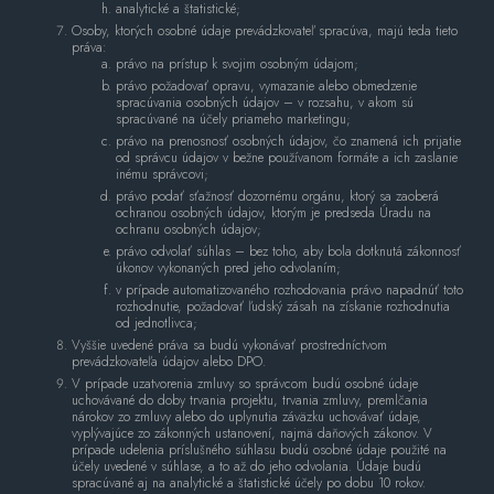
analytické a štatistické;
Osoby, ktorých osobné údaje prevádzkovateľ spracúva, majú teda tieto
práva:
právo na prístup k svojim osobným údajom;
právo požadovať opravu, vymazanie alebo obmedzenie
spracúvania osobných údajov – v rozsahu, v akom sú
spracúvané na účely priameho marketingu;
právo na prenosnosť osobných údajov, čo znamená ich prijatie
od správcu údajov v bežne používanom formáte a ich zaslanie
inému správcovi;
právo podať sťažnosť dozornému orgánu, ktorý sa zaoberá
ochranou osobných údajov, ktorým je predseda Úradu na
ochranu osobných údajov;
právo odvolať súhlas – bez toho, aby bola dotknutá zákonnosť
úkonov vykonaných pred jeho odvolaním;
v prípade automatizovaného rozhodovania právo napadnúť toto
rozhodnutie, požadovať ľudský zásah na získanie rozhodnutia
od jednotlivca;
Vyššie uvedené práva sa budú vykonávať prostredníctvom
prevádzkovateľa údajov alebo DPO.
V prípade uzatvorenia zmluvy so správcom budú osobné údaje
uchovávané do doby trvania projektu, trvania zmluvy, premlčania
nárokov zo zmluvy alebo do uplynutia záväzku uchovávať údaje,
vyplývajúce zo zákonných ustanovení, najmä daňových zákonov. V
prípade udelenia príslušného súhlasu budú osobné údaje použité na
účely uvedené v súhlase, a to až do jeho odvolania. Údaje budú
spracúvané aj na analytické a štatistické účely po dobu 10 rokov.