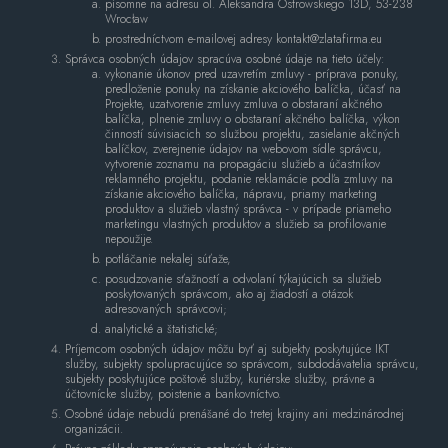
písomne ​​na adresu ol. Aleksandra Ostrowskiego 13D, 53-238
Wrocław
prostredníctvom e-mailovej adresy kontakt@zlatafirma.eu
Správca osobných údajov spracúva osobné údaje na tieto účely:
vykonanie úkonov pred uzavretím zmluvy - príprava ponuky,
predloženie ponuky na získanie akciového balíčka, účasť na
Projekte, uzatvorenie zmluvy zmluva o obstaraní akčného
balíčka, plnenie zmluvy o obstaraní akčného balíčka, výkon
činností súvisiacich so službou projektu, zasielanie akčných
balíčkov, zverejnenie údajov na webovom sídle správcu,
vytvorenie zoznamu na propagáciu služieb a účastníkov
reklamného projektu, podanie reklamácie podľa zmluvy na
získanie akciového balíčka, nápravu, priamy marketing
produktov a služieb vlastný správca - v prípade priameho
marketingu vlastných produktov a služieb sa profilovanie
nepoužije.
potláčanie nekalej súťaže,
posudzovanie sťažností a odvolaní týkajúcich sa služieb
poskytovaných správcom, ako aj žiadostí a otázok
adresovaných správcovi;
analytické a štatistické;
Príjemcom osobných údajov môžu byť aj subjekty poskytujúce IKT
služby, subjekty spolupracujúce so správcom, subdodávatelia správcu,
subjekty poskytujúce poštové služby, kuriérske služby, právne a
účtovnícke služby, poistenie a bankovníctvo.
Osobné údaje nebudú prenášané do tretej krajiny ani medzinárodnej
organizácii.