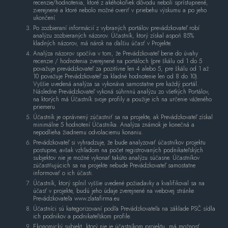
recenzie/hodnotenia, ktoré z akéhokoľvek dôvodu neboli sprístupnené,
zverejnené a ktoré nebolo možné overiť v priebehu výskumu a po jeho
ukončení.
Po zozbieraní informácií z vybraných portálov prevádzkovateľ robí
analýzu zozbieraných názorov. Účastník, ktorý získal aspoň 85%
kladných názorov, má nárok na ďalšiu účasť v Projekte.
Analýza názorov spočíva v tom, že Prevádzkovateľ berie do úvahy
recenzie / hodnotenia zverejnené na portáloch (pre škálu od 1 do 5
považuje prevádzkovateľ za pozitívne len 4 alebo 5, pre škálu od 1 až
10 považuje Prevádzkovateľ za kladné hodnotenie len od 8 do 10).
Vyššie uvedená analýza sa vykonáva samostatne pre každý portál.
Následne Prevádzkovateľ vykoná súhrnnú analýzu zo všetkých Portálov,
na ktorých má Účastník svoje profily a použije ich na určenie váženého
priemeru.
Účastník je oprávnený zúčastniť sa na projekte, ak Prevádzkovateľ získal
minimálne 5 hodnotení Účastníka. Analýza známok je konečná a
nepodlieha žiadnemu odvolaciemu konaniu.
Prevádzkovateľ si vyhradzuje, že bude analyzovať účastníkov projektu
postupne, avšak vzhľadom na počet registrovaných podnikateľských
subjektov nie je možné vykonať takúto analýzu súčasne. Účastníkov
zúčastňujúcich sa na projekte nebude Prevádzkovateľ samostatne
informovať o ich účasti.
Účastník, ktorý splnil vyššie uvedené požiadavky a kvalifikoval sa na
účasť v projekte, budú jeho údaje zverejnené na webovej stránke
Prevádzkovateľa www.zlatafirma.eu
Účastníci sú kategorizovaní podľa Prevádzkovateľa na základe PSČ sídla
ich podnikov a podnikateľskom profile.
Ekonomický subjekt, ktorý nie je účastníkom projektu, má možnosť