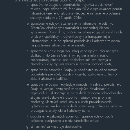
Právne základy spracúvania osobných údajov:
spracúvanie údajov o podnikateľoch vyplýva z ustanovení
zákona, napr. zákon z 25. februára 2016 o opakovanom použití
informácií verejného sektora a všeobecné nariadenie o ochrane
osobných údajov z 27. apríla 2016;
Spracovanie údajov je zamerané na informovanie ostatných
účastníkov obchodných transakcií o obchodnej činnosti
vykonávanej Účastníkmi, pričom sa zabezpečuje, aby mal každý
prístup k spoľahlivým, dôveryhodným a transparentným
informáciám, a to pri splnení požiadaviek kladených zákonom
na používanie informovanie verejnosti;
spracované údaje majú svoj zdroj vo verejných informačných
službách, ktorými sú Centrálny register a informácie o
hospodárskej činnosti pod dohľadom ministra rozvoja a
Národný súdny register vedený ministrom spravodlivosti;
spracúvanie osobných údajov je nevyhnutné na vyhodnotenie
podnikateľa pre účely účasti v Projekte, uzatvorenie zmluvy o
získaní akciového balíčka,
spracúvanie údajov nevyžaduje samostatný súhlas, pretože tieto
údaje sú verejné, zverejnené vo verejných databázach a
registroch a uskutočňuje sa na základe zákonom odôvodneného
záujmu prevádzkovateľa osobných údajov, ako je priamy
marketing vlastných produktov a služieb prevádzkovateľa,
uplatňovanie nárokov na základe uzatvorenej zmluvy na získanie
propagácie, analytický a štatistický balík;
dodržiavanie zákonných povinností správcu údajov podľa
poľského, európskeho a medzinárodného práva;
súhlas keď sa vyjadruje dobrovoľne;