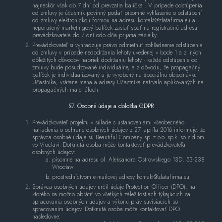
najneskôr však do 7 dní od prevzatia balíčka . V prípade odstúpenia
od zmluvy je účastník povinný podať písomné vyhlásenie o odstúpení
od zmluvy elektronickou formou na adresu kontakt@zlatafirma.eu a
neporušený marketingový balíček zaslať späť na registračnú adresu
prevádzkovateľa do 7 dní odo dňa prijatia zásielky.
Prevádzkovateľ si vyhradzuje právo odmietnuť zohľadnenie odstúpenia
od zmluvy v prípade nedodržania lehoty uvedenej v bode 1 a z iných
dôležitých dôvodov napriek dodržaniu lehoty - každé odstúpenie od
zmluvy bude posudzované individuálne, a z dôvodu, že propagačný
balíček je individualizovaný a je vyrobený na špeciálnu objednávku
Účastníka, vrátane mena a adresy Účastníka natrvalo aplikovaných na
propagačných materiáloch.
§7. Osobné údaje a doložka GDPR
Prevádzkovateľ projektu v súlade s ustanoveniami všeobecného
nariadenia o ochrane osobných údajov z 27. apríla 2016 informuje, že
správca osobné údaje sú Beautiful Company sp. z o.o. sp.k. so sídlom
vo Vroclavi. Dotknutá osoba môže kontaktovať prevádzkovateľa
osobných údajov:
písomne ​​na adresu ol. Aleksandra Ostrowskiego 13D, 53-238
Wrocław
prostredníctvom e-mailovej adresy kontakt@zlatafirma.eu
Správca osobných údajov určil údaje Protection Officer (DPO), na
ktorého sa možno obrátiť vo všetkých záležitostiach týkajúcich sa
spracovania osobných údajov a výkonu práv súvisiacich so
spracovaním údajov. Dotknutá osoba môže kontaktovať DPO
nasledovne: