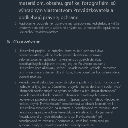
materiálom, obsahu, grafike, fotografiám, sú
výhradným vlastníctvom Prevádzkovateľa a
podliehajú právnej ochrane.
Kopírovanie, odosielanie, upravovanie, spracovanie, redistribúcia vyššie
uvedených materiálov je zakázané s výnimkou samostatného oprávnenia
udeleného Prevádzkovateľom.
§3. Víťaz a oceňovanie
Účastníkmi projektu sú subjekty, ktoré sa buď priamo hlásia
prevádzkovateľovi, alebo budú prevádzkovateľom vyberané
automatizovaným spôsobom z verejne dostupných databáz
podnikateľských subjektov v danej krajine. Po výbere zoznamu
Účastníkov špecializovaný softvér Prevádzkovateľa vyhľadá internetové
profily súvisiace s daným Účastníkom, ktoré obsahujú hodnotenia alebo
bodové recenzie.
Prevádzkovateľ zakaždým nezávisle vyberie portály, z ktorých odvodzuje
hodnotenia týkajúce sa účastníkov projektu, berúc do úvahy spoľahlivosť
informácií obsiahnutých na týchto portáloch a ich širokú dostupnosť.
Prevádzkovateľ nebude používať informácie z webových stránok s
neoverenou povesťou alebo zdrojmi, špecializovanými alebo všeobecne
nedostupnými. Prevádzkovateľ nezodpovedá za obsah komentárov k
Účastníkom zverejnených na internete a nezodpovedá za recenzie, ktoré
neboli dostupné pre softvér Prevádzkovateľa alebo ku ktorým nemal
Prevádzkovateľ z iných dôvodov prístup. Prevádzkovateľ tiež
nezodpovedá za recenzie / hodnotenia, ktoré boli zverejnené po
vykonaní analýzy. Prevádzkovateľ tiež nezodpovedá za