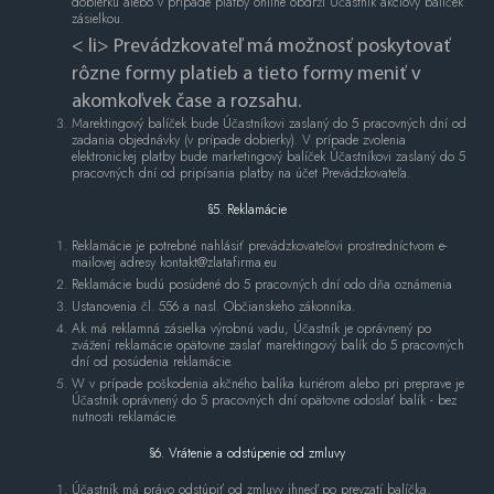
dobierku alebo v prípade platby online obdrží Účastník akciový balíček
zásielkou.
< li> Prevádzkovateľ má možnosť poskytovať
rôzne formy platieb a tieto formy meniť v
akomkoľvek čase a rozsahu.
Marektingový balíček bude Účastníkovi zaslaný do 5 pracovných dní od
zadania objednávky (v prípade dobierky). V prípade zvolenia
elektronickej platby bude marketingový balíček Účastníkovi zaslaný do 5
pracovných dní od pripísania platby na účet Prevádzkovateľa.
§5. Reklamácie
Reklamácie je potrebné nahlásiť prevádzkovateľovi prostredníctvom e-
mailovej adresy kontakt@zlatafirma.eu
Reklamácie budú posúdené do 5 pracovných dní odo dňa oznámenia
Ustanovenia čl. 556 a nasl. Občianskeho zákonníka.
Ak má reklamná zásielka výrobnú vadu, Účastník je oprávnený po
zvážení reklamácie opätovne zaslať marektingový balík do 5 pracovných
dní od posúdenia reklamácie.
W v prípade poškodenia akčného balíka kuriérom alebo pri preprave je
Účastník oprávnený do 5 pracovných dní opätovne odoslať balík - bez
nutnosti reklamácie.
§6. Vrátenie a odstúpenie od zmluvy
Účastník má právo odstúpiť od zmluvy ihneď po prevzatí balíčka,