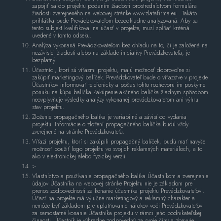
zapojiť sa do projektu podaním žiadosti prostredníctvom formulára
žiadosti zverejneného na webovej stránke www.zlatafirma.eu . Takáto
prihláška bude Prevádzkovateľom bezodkladne analyzovaná. Aby sa
tento subjekt kvalifikoval na účasť v projekte, musí spĺňať kritériá
uvedené v tomto odseku.
Analýza vykonaná Prevádzkovateľom bez ohľadu na to, či je založená na
nezávislej žiadosti alebo na základe iniciatívy Prevádzkovateľa, je
bezplatný.
Účastníci, ktorí sú víťazmi projektu, majú možnosť dobrovoľne si
zakúpiť marketingový balíček. Prevádzkovateľ bude o víťazstve v projekte
Účastníkov informovať telefonicky a počas tohto rozhovoru im poskytne
ponuku na kúpu balíčka Zakúpenie akčného balíčka žiadnym spôsobom
neovplyvňuje výsledky analýzy vykonanej prevádzkovateľom ani výhru
stav projektu.
Zloženie propagačného balíka je variabilné a závisí od vydania
projektu. Informácie o zložení propagačného balíčka budú vždy
zverejnené na stránke Prevádzkovateľa.
Víťazi projektu, ktorí si zakúpili propagačný balíček, budú mať navyše
možnosť použiť logo projektu vo svojich reklamných materiáloch, a to
ako v elektronickej alebo fyzickej verzii.
>
Vlastníctvo a používanie propagačného balíka Účastníkom a zverejnenie
údajov Účastníka na webovej stránke Projektu nie je základom pre
prenos zodpovednosti za konanie účastníka projektu Prevádzkovateľovi.
Účasť na projekte má výlučne marketingový a reklamný charakter a
nemôže byť základom pre uplatňovanie nárokov voči Prevádzkovateľovi
za samostatné konanie Účastníka projektu v rámci jeho podnikateľskej
činnosti. Účastník je výhradne zodpovedný za svoje činy a zbavuje