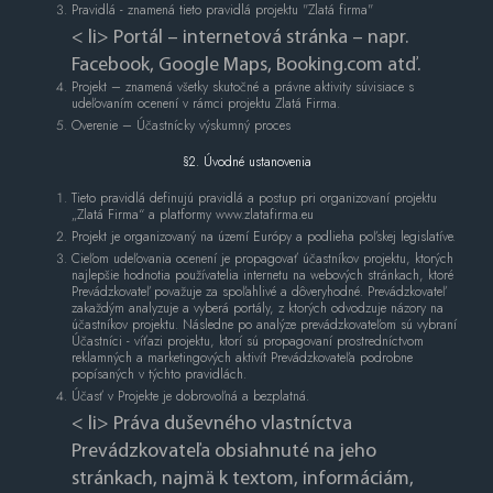
Pravidlá - znamená tieto pravidlá projektu "Zlatá firma"
< li> Portál – internetová stránka – napr.
Facebook, Google Maps, Booking.com atď.
Projekt – znamená všetky skutočné a právne aktivity súvisiace s
udeľovaním ocenení v rámci projektu Zlatá Firma.
Overenie – Účastnícky výskumný proces
§2. Úvodné ustanovenia
Tieto pravidlá definujú pravidlá a postup pri organizovaní projektu
„Zlatá Firma“ a platformy www.zlatafirma.eu
Projekt je organizovaný na území Európy a podlieha poľskej legislatíve.
Cieľom udeľovania ocenení je propagovať účastníkov projektu, ktorých
najlepšie hodnotia používatelia internetu na webových stránkach, ktoré
Prevádzkovateľ považuje za spoľahlivé a dôveryhodné. Prevádzkovateľ
zakaždým analyzuje a vyberá portály, z ktorých odvodzuje názory na
účastníkov projektu. Následne po analýze prevádzkovateľom sú vybraní
Účastníci - víťazi projektu, ktorí sú propagovaní prostredníctvom
reklamných a marketingových aktivít Prevádzkovateľa podrobne
popísaných v týchto pravidlách.
Účasť v Projekte je dobrovoľná a bezplatná.
< li> Práva duševného vlastníctva
Prevádzkovateľa obsiahnuté na jeho
stránkach, najmä k textom, informáciám,