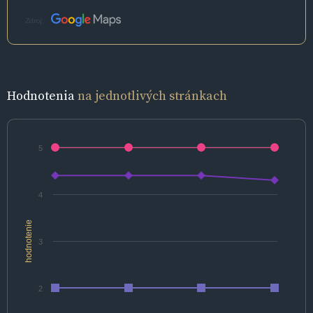
Zdroj:
Hodnotenia
na jednotlivých stránkach
5
4
hodnotenie
3
2