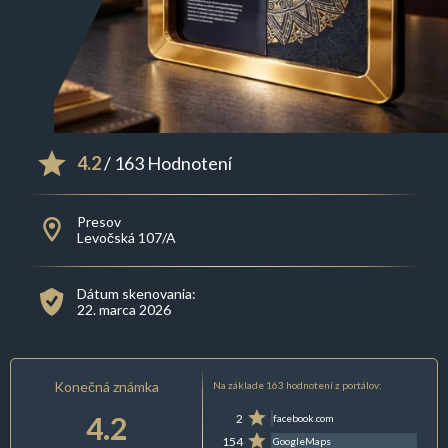
4.2
/ 163 Hodnotení
Presov
Levočská 107/A
Dátum skenovania:
22. marca 2026
Konečná známka
Na základe 163 hodnotení z portálov:
4.2
2
facebook.com
154
GoogleMaps