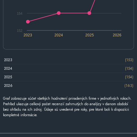
154
152
2023
2024
2025
2026
2023
(153)
2024
(154)
2025
(154)
2026
(163)
Graf zobrazuje súčet všetkých hodnotení priradených firme v jednotlivých rokoch.
Prehľad ukazuje celkový počet recenzií zahrnutých do analýzy v danom období
bez ohľadu na ich zdroj. Údaje sú uvedené pre roky, pre ktoré boli k dispozícii
kompletné informácie.