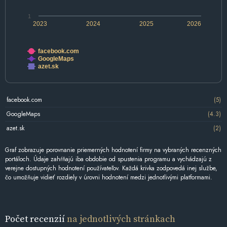
1
2023
2024
2025
2026
facebook.com
GoogleMaps
azet.sk
facebook.com
(5)
GoogleMaps
(4.3)
azet.sk
(2)
Graf zobrazuje porovnanie priemerných hodnotení firmy na vybraných recenzných
portáloch. Údaje zahŕňajú iba obdobie od spustenia programu a vychádzajú z
verejne dostupných hodnotení používateľov. Každá krivka zodpovedá inej službe,
čo umožňuje vidieť rozdiely v úrovni hodnotení medzi jednotlivými platformami.
Počet recenzií
na jednotlivých stránkach