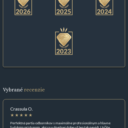
Vybrané
recenzie
Crassula O.
Perfektná partia odborníkov s maximálne profesionálnym a hlavne
ľudským prístupom, aký sa v dnešnej dobe už len tak nevidí. Určite