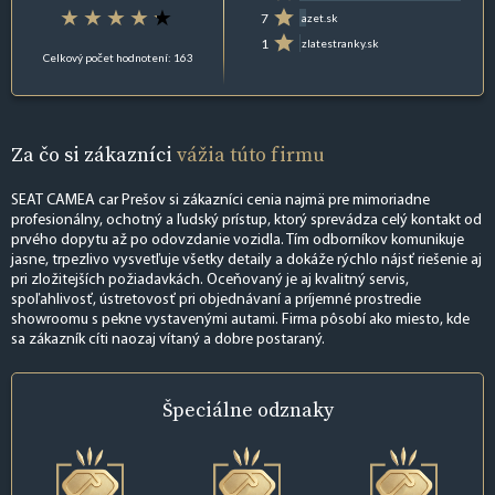
7
azet.sk
1
zlatestranky.sk
Celkový počet hodnotení: 163
Za čo si zákazníci
vážia túto firmu
SEAT CAMEA car Prešov si zákazníci cenia najmä pre mimoriadne
profesionálny, ochotný a ľudský prístup, ktorý sprevádza celý kontakt od
prvého dopytu až po odovzdanie vozidla. Tím odborníkov komunikuje
jasne, trpezlivo vysvetľuje všetky detaily a dokáže rýchlo nájsť riešenie aj
pri zložitejších požiadavkách. Oceňovaný je aj kvalitný servis,
spoľahlivosť, ústretovosť pri objednávaní a príjemné prostredie
showroomu s pekne vystavenými autami. Firma pôsobí ako miesto, kde
sa zákazník cíti naozaj vítaný a dobre postaraný.
Špeciálne
odznaky