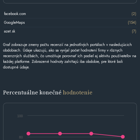
facebook.com
(2)
GoogleMaps
(154)
azet.sk
(7)
Graf zobrazuje zmeny počtu recenzií na jednotlivých portáloch v nasledujúcich
obdobiach. Údaje ukazujú, ako sa vyvíjal počet hodnotení firmy v rôznych
recenzných službách, čo umožňuje porovnať ich podiel aj aktivitu používateľov na
každej platforme. Zobrazené hodnoty zahŕňajú iba obdobie, pre ktoré boli
dostupné údaje.
Percentuálne konečné
hodnotenie
100
80