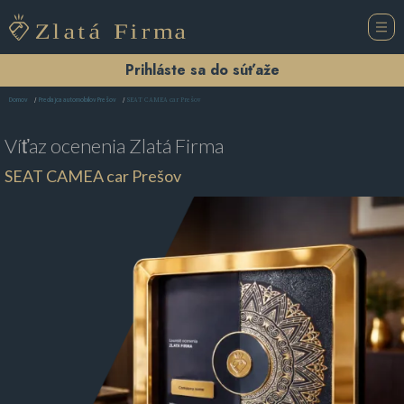
Prihláste sa do súťaže
SEAT CAMEA car Prešov
Domov
Predajca automobilov Prešov
Víťaz ocenenia
Zlatá Firma
SEAT CAMEA car Prešov