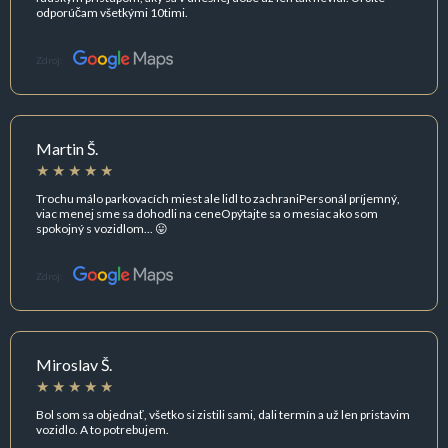
odporúčam všetkými 10timi.
Zdroj:
Martin Š.
Trochu málo parkovacích miest ale lidl to zachraniPersonál príjemný,
viac menej sme sa dohodli na ceneOpýtajte sa o mesiac ako som
spokojný s vozidlom... 😛
Zdroj:
Miroslav Š.
Bol som sa objednať, všetko si zistili sami, dali termín a už len pristavim
vozidlo. A to potrebujem.