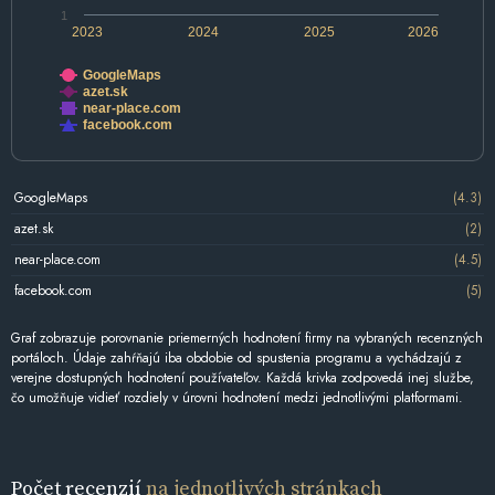
1
2023
2024
2025
2026
GoogleMaps
azet.sk
near-place.com
facebook.com
GoogleMaps
(4.3)
azet.sk
(2)
near-place.com
(4.5)
facebook.com
(5)
Graf zobrazuje porovnanie priemerných hodnotení firmy na vybraných recenzných
portáloch. Údaje zahŕňajú iba obdobie od spustenia programu a vychádzajú z
verejne dostupných hodnotení používateľov. Každá krivka zodpovedá inej službe,
čo umožňuje vidieť rozdiely v úrovni hodnotení medzi jednotlivými platformami.
Počet recenzií
na jednotlivých stránkach