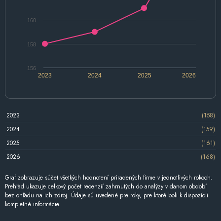
160
158
156
2023
2024
2025
2026
2023
(158)
2024
(159)
2025
(161)
2026
(168)
Graf zobrazuje súčet všetkých hodnotení priradených firme v jednotlivých rokoch.
Prehľad ukazuje celkový počet recenzií zahrnutých do analýzy v danom období
bez ohľadu na ich zdroj. Údaje sú uvedené pre roky, pre ktoré boli k dispozícii
kompletné informácie.