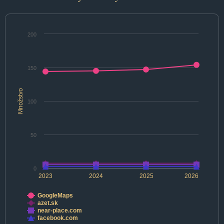
200
150
Množstvo
100
50
0
2023
2024
2025
2026
GoogleMaps
azet.sk
near-place.com
facebook.com