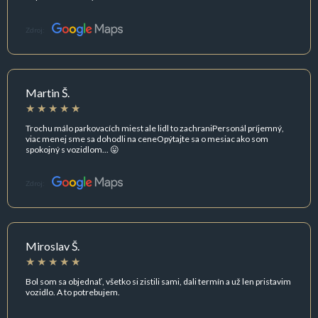
Zdroj:
Martin Š.
Trochu málo parkovacích miest ale lidl to zachraniPersonál príjemný,
viac menej sme sa dohodli na ceneOpýtajte sa o mesiac ako som
spokojný s vozidlom... 😛
Zdroj:
Miroslav Š.
Bol som sa objednať, všetko si zistili sami, dali termín a už len pristavim
vozidlo. A to potrebujem.