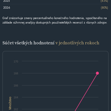
2025
(83%)
2026
(80%)
Graf znázorňuje zmeny percentuálneho konečného hodnotenia, vypočítaného na
základe súhrnnej analýzy dostupných používateľských recenzií z rôznych zdrojov.
Súčet všetkých hodnotení
v jednotlivých rokoch
170
168
166
164
Množstvo
162