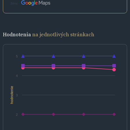
Zdroj:
Hodnotenia
na jednotlivých stránkach
5
4
hodnotenie
3
2