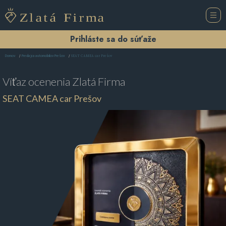
Prihláste sa do súťaže
SEAT CAMEA car Prešov
Domov
Predajca automobilov Prešov
Víťaz ocenenia
Zlatá Firma
SEAT CAMEA car Prešov