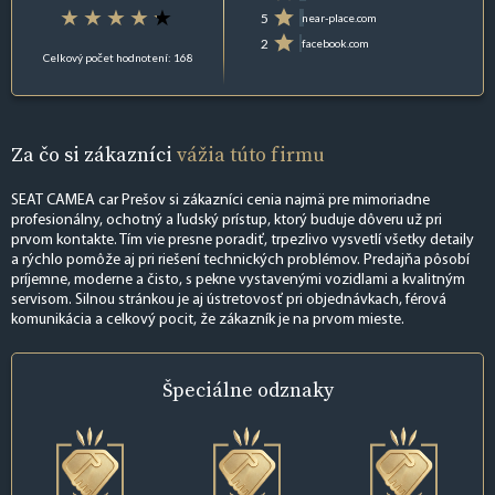
5
near-place.com
2
facebook.com
Celkový počet hodnotení: 168
Za čo si zákazníci
vážia túto firmu
SEAT CAMEA car Prešov si zákazníci cenia najmä pre mimoriadne
profesionálny, ochotný a ľudský prístup, ktorý buduje dôveru už pri
prvom kontakte. Tím vie presne poradiť, trpezlivo vysvetlí všetky detaily
a rýchlo pomôže aj pri riešení technických problémov. Predajňa pôsobí
príjemne, moderne a čisto, s pekne vystavenými vozidlami a kvalitným
servisom. Silnou stránkou je aj ústretovosť pri objednávkach, férová
komunikácia a celkový pocit, že zákazník je na prvom mieste.
Špeciálne
odznaky