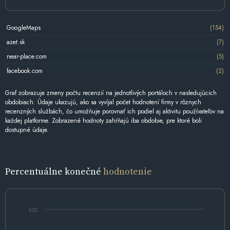
GoogleMaps
(154)
azet.sk
(7)
near-place.com
(5)
facebook.com
(2)
Graf zobrazuje zmeny počtu recenzií na jednotlivých portáloch v nasledujúcich
obdobiach. Údaje ukazujú, ako sa vyvíjal počet hodnotení firmy v rôznych
recenzných službách, čo umožňuje porovnať ich podiel aj aktivitu používateľov na
každej platforme. Zobrazené hodnoty zahŕňajú iba obdobie, pre ktoré boli
dostupné údaje.
Percentuálne konečné
hodnotenie
100