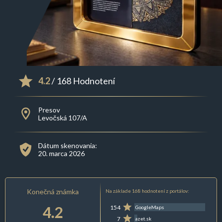
4.2
/ 168 Hodnotení
Presov
Levočská 107/A
Dátum skenovania:
20. marca 2026
Konečná známka
Na základe 168 hodnotení z portálov:
4.2
154
GoogleMaps
7
azet.sk