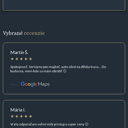
Vybrané
recenzie
Martin Š.
Spokojnosť. Seriózny pán majiteľ, auto silné na dlhšiu trasu... Do
budúcna, viem kde sa mám obrátiť 🙂
Zdroj:
Mária I.
Vrelo odporúčam veľmi milý prístup a super ceny 🙂