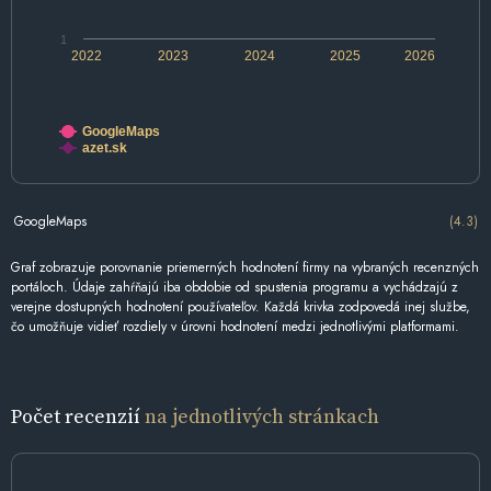
1
2022
2023
2024
2025
2026
GoogleMaps
azet.sk
GoogleMaps
(4.3)
Graf zobrazuje porovnanie priemerných hodnotení firmy na vybraných recenzných
portáloch. Údaje zahŕňajú iba obdobie od spustenia programu a vychádzajú z
verejne dostupných hodnotení používateľov. Každá krivka zodpovedá inej službe,
čo umožňuje vidieť rozdiely v úrovni hodnotení medzi jednotlivými platformami.
Počet recenzií
na jednotlivých stránkach