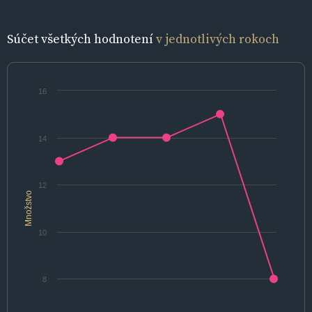
Súčet všetkých hodnotení
v jednotlivých rokoch
16
14
12
Množstvo
10
8