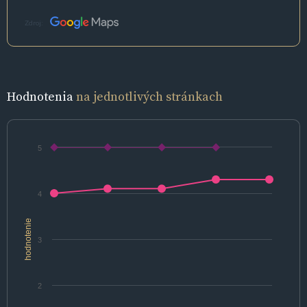
Zdroj:
Hodnotenia
na jednotlivých stránkach
5
4
hodnotenie
3
2