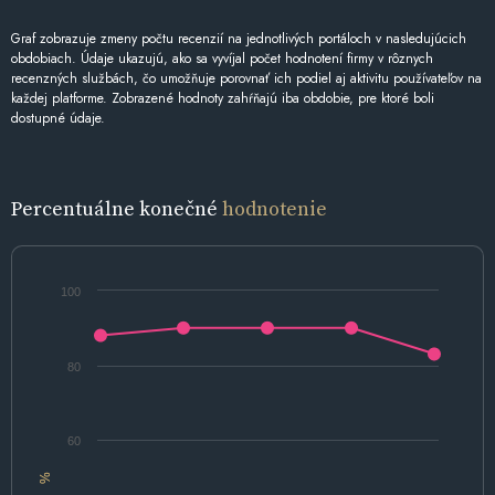
Graf zobrazuje zmeny počtu recenzií na jednotlivých portáloch v nasledujúcich
obdobiach. Údaje ukazujú, ako sa vyvíjal počet hodnotení firmy v rôznych
recenzných službách, čo umožňuje porovnať ich podiel aj aktivitu používateľov na
každej platforme. Zobrazené hodnoty zahŕňajú iba obdobie, pre ktoré boli
dostupné údaje.
Percentuálne konečné
hodnotenie
100
80
60
%