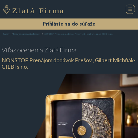
Prihláste sa do súťaže
NONSTOP Prenájom dodávok Prešov , Gilbert Michňák-GILBI s.r.o.
Domov
Predajca automobilov Prešov
Víťaz ocenenia
Zlatá Firma
NONSTOP Prenájom dodávok Prešov , Gilbert Michňák-
GILBI s.r.o.