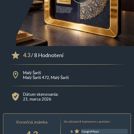
4.3
/ 8 Hodnotení
Malý Šariš
Malý Šariš 472, Malý Šariš
Dátum skenovania:
21. marca 2026
Konečná známka
Na základe 8 hodnotení z portálov:
8
GoogleMaps