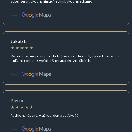
super servis ako aj prijímací technik ako aj mechanik.
Zdroj:
Jakub L.
Veľmi príjemný prístup a ochotný personál. Poradili, vysvetlili a nemali
s ničím problém. Oveľa lepší prístup ako v Košiciach.
Zdroj:
Pietro .
Rýchlo nakúpené. A už je aj doma autíčko 😉
Zdroj: