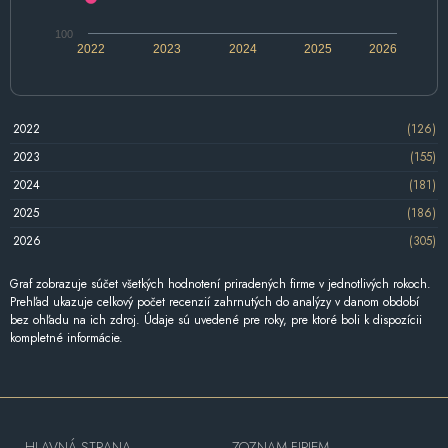
100
2022
2023
2024
2025
2026
2022
(126)
2023
(155)
2024
(181)
2025
(186)
2026
(305)
Graf zobrazuje súčet všetkých hodnotení priradených firme v jednotlivých rokoch.
Prehľad ukazuje celkový počet recenzií zahrnutých do analýzy v danom období
bez ohľadu na ich zdroj. Údaje sú uvedené pre roky, pre ktoré boli k dispozícii
kompletné informácie.
HLAVNÁ STRANA
ZOZNAM FIRIEM