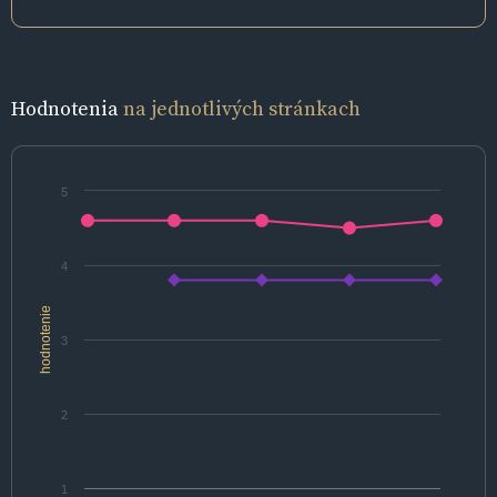
Hodnotenia
na jednotlivých stránkach
5
4
hodnotenie
3
2
1