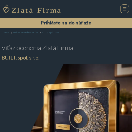
Prihláste sa do súťaže
BUILT, spol. s r.o.
Domov
Predajca automobilov Prešov
Víťaz ocenenia
Zlatá Firma
BUILT, spol. s r.o.