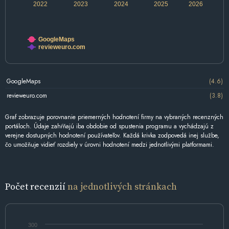
2022
2023
2024
2025
2026
GoogleMaps
revieweuro.com
GoogleMaps
(4.6)
revieweuro.com
(3.8)
Graf zobrazuje porovnanie priemerných hodnotení firmy na vybraných recenzných
portáloch. Údaje zahŕňajú iba obdobie od spustenia programu a vychádzajú z
verejne dostupných hodnotení používateľov. Každá krivka zodpovedá inej službe,
čo umožňuje vidieť rozdiely v úrovni hodnotení medzi jednotlivými platformami.
Počet recenzií
na jednotlivých stránkach
300