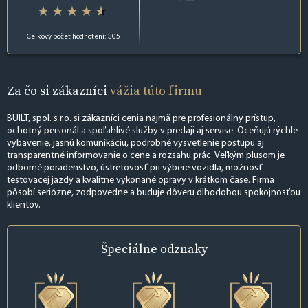
Celkový počet hodnotení: 305
Za čo si zákazníci
vážia túto firmu
BUILT, spol. s r.o. si zákazníci cenia najmä pre profesionálny prístup,
ochotný personál a spoľahlivé služby v predaji aj servise. Oceňujú rýchle
vybavenie, jasnú komunikáciu, podrobné vysvetlenie postupu aj
transparentné informovanie o cene a rozsahu prác. Veľkým plusom je
odborné poradenstvo, ústretovosť pri výbere vozidla, možnosť
testovacej jazdy a kvalitne vykonané opravy v krátkom čase. Firma
pôsobí seriózne, zodpovedne a buduje dôveru dlhodobou spokojnosťou
klientov.
Špeciálne
odznaky