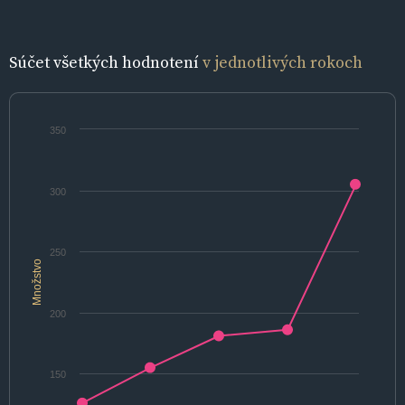
Súčet všetkých hodnotení
v jednotlivých rokoch
350
300
250
Množstvo
200
150