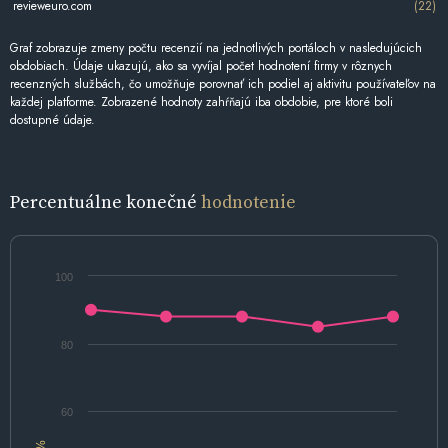
revieweuro.com
(22)
Graf zobrazuje zmeny počtu recenzií na jednotlivých portáloch v nasledujúcich
obdobiach. Údaje ukazujú, ako sa vyvíjal počet hodnotení firmy v rôznych
recenzných službách, čo umožňuje porovnať ich podiel aj aktivitu používateľov na
každej platforme. Zobrazené hodnoty zahŕňajú iba obdobie, pre ktoré boli
dostupné údaje.
Percentuálne konečné
hodnotenie
100
80
60
%