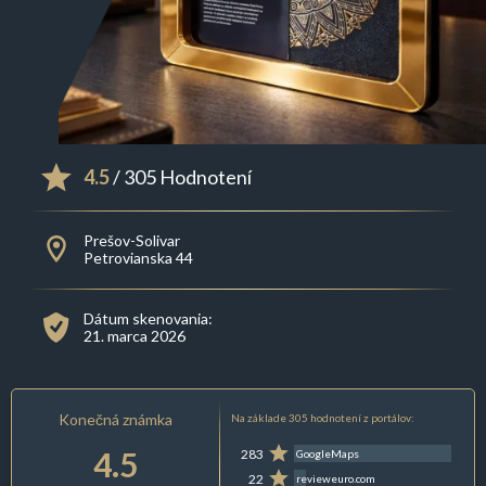
4.5
/ 305 Hodnotení
Prešov-Solivar
Petrovianska 44
Dátum skenovania:
21. marca 2026
Konečná známka
Na základe 305 hodnotení z portálov:
4.5
283
GoogleMaps
22
revieweuro.com