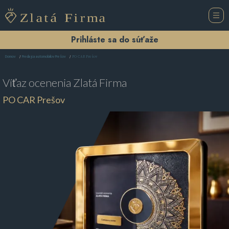
Prihláste sa do súťaže
PO CAR Prešov
Domov
Predajca automobilov Prešov
Víťaz ocenenia
Zlatá Firma
PO CAR Prešov