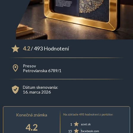
4.2
/ 493 Hodnotení
Presov
Petrovianska 6789/1
Dátum skenovania:
16. marca 2026
Konečná známka
Na základe 493 hodnotení z portálov:
4.2
1
azet.sk
15
facebook.com