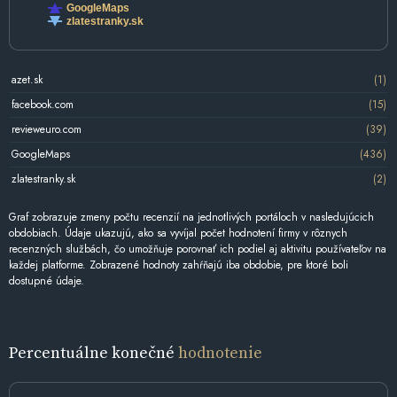
GoogleMaps
zlatestranky.sk
azet.sk
(1)
facebook.com
(15)
revieweuro.com
(39)
GoogleMaps
(436)
zlatestranky.sk
(2)
Graf zobrazuje zmeny počtu recenzií na jednotlivých portáloch v nasledujúcich
obdobiach. Údaje ukazujú, ako sa vyvíjal počet hodnotení firmy v rôznych
recenzných službách, čo umožňuje porovnať ich podiel aj aktivitu používateľov na
každej platforme. Zobrazené hodnoty zahŕňajú iba obdobie, pre ktoré boli
dostupné údaje.
Percentuálne konečné
hodnotenie