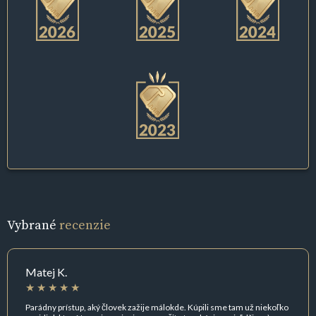
Vybrané
recenzie
Matej K.
Parádny prístup, aký človek zažije málokde. Kúpili sme tam už niekoľko