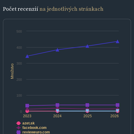
Počet recenzií
na jednotlivých stránkach
500
400
300
Množstvo
200
100
0
2023
2024
2025
2026
azet.sk
facebook.com
revieweuro.com