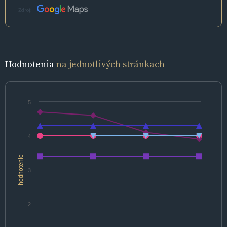
Zdroj:
Hodnotenia
na jednotlivých stránkach
5
4
hodnotenie
3
2