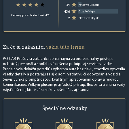
39
revieweuro.com
436
GoogleMaps
Celkový počet hodnotení: 493
2
zlatestranky.sk
Za čo si zákazníci
vážia túto firmu
PO CAR Prešov si zákazníci cenia najmä za profesionálny prístup,
ochotný personál a spoľahlivé riešenia pri kúpe aj servise vozidiel.
Predajcovia dokážu poradiť s výberom auta bez tlaku, trpezlivo vysvetlia
všetky detaily a postarajú sa aj o administratívu či odovzdanie vozidla.
Servis vyniká promptnosťou, kvalitným spracovaním opráv a férovou
komunikáciou. Veľkým plusom je aj ľudský prístup, flexibilita a snaha vždy
nájsť riešenie, ktoré zákazníkovi ušetrí čas aj starosti.
Špeciálne
odznaky