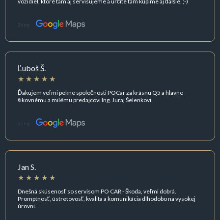
vozidiel, ktoré tam aj servisujeme a určite tam kúpime aj ďalšie. ;-)
Zdroj:
Ľuboš Š.
Ďakujem veľmi pekne spoločnosti POCar za krásnu Q5 a hlavne
šikovnému a milému predajcovi Ing. Juraj Šelenkovi.
Zdroj:
Jan S.
Dnešná skúsenosť so servisom PO CAR - Škoda, veľmi dobrá.
Promptnosť, ústretovosť, kvalita a komunikácia dlhodobo na vysokej
úrovni.