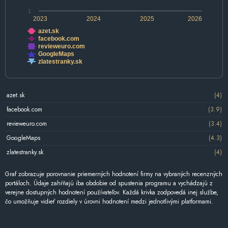
1
2023
2024
2025
2026
azet.sk
facebook.com
revieweuro.com
GoogleMaps
zlatestranky.sk
azet.sk
(4)
facebook.com
(3.9)
revieweuro.com
(3.4)
GoogleMaps
(4.3)
zlatestranky.sk
(4)
Graf zobrazuje porovnanie priemerných hodnotení firmy na vybraných recenzných
portáloch. Údaje zahŕňajú iba obdobie od spustenia programu a vychádzajú z
verejne dostupných hodnotení používateľov. Každá krivka zodpovedá inej službe,
čo umožňuje vidieť rozdiely v úrovni hodnotení medzi jednotlivými platformami.