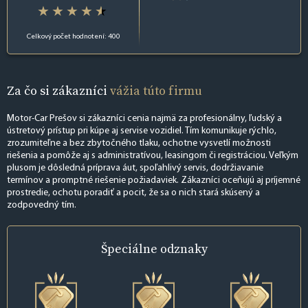
Celkový počet hodnotení: 400
Za čo si zákazníci
vážia túto firmu
Motor-Car Prešov si zákazníci cenia najmä za profesionálny, ľudský a
ústretový prístup pri kúpe aj servise vozidiel. Tím komunikuje rýchlo,
zrozumiteľne a bez zbytočného tlaku, ochotne vysvetlí možnosti
riešenia a pomôže aj s administratívou, leasingom či registráciou. Veľkým
plusom je dôsledná príprava áut, spoľahlivý servis, dodržiavanie
termínov a promptné riešenie požiadaviek. Zákazníci oceňujú aj príjemné
prostredie, ochotu poradiť a pocit, že sa o nich stará skúsený a
zodpovedný tím.
Špeciálne
odznaky