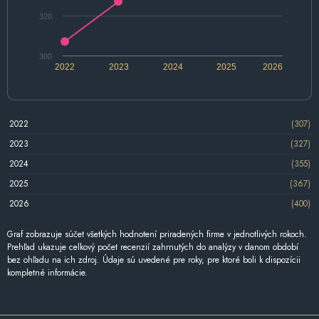
320
300
2022
2023
2024
2025
2026
2022
(307)
2023
(327)
2024
(355)
2025
(367)
2026
(400)
Graf zobrazuje súčet všetkých hodnotení priradených firme v jednotlivých rokoch.
Prehľad ukazuje celkový počet recenzií zahrnutých do analýzy v danom období
bez ohľadu na ich zdroj. Údaje sú uvedené pre roky, pre ktoré boli k dispozícii
kompletné informácie.