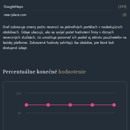
GoogleMaps
(395)
near-place.com
(5)
Graf zobrazuje zmeny počtu recenzií na jednotlivých portáloch v nasledujúcich
obdobiach. Údaje ukazujú, ako sa vyvíjal počet hodnotení firmy v rôznych
recenzných službách, čo umožňuje porovnať ich podiel aj aktivitu používateľov na
každej platforme. Zobrazené hodnoty zahŕňajú iba obdobie, pre ktoré boli
dostupné údaje.
Percentuálne konečné
hodnotenie
100
80