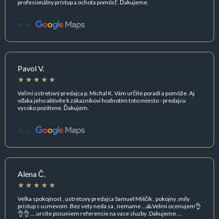
profesionálny prístup a ochota pomôcť. Ďakujeme.
Zdroj:
Pavol V.
Veľmi ústretový predajca p. Michal K. Vám určite poradí a pomôže. Aj
vďaka jeho aktivite k zákazníkovi hodnotím toto miesto - predajcu
vysoko pozitívne. Ďakujem.
Zdroj:
Alena Č.
Velka spokojnost , ustretovy predajca Samuel Miščík , pokojny ,mily
pristup s usmevom .Bez vety neda sa , nemame ...🙏Velmi ocenujem👌
👌👌 ....urcite posuniem referencie na vase sluzby .Dakujeme ...