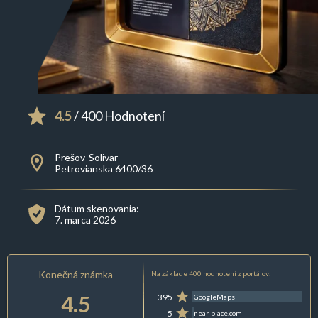
4.5
/ 400 Hodnotení
Prešov-Solivar
Petrovianska 6400/36
Dátum skenovania:
7. marca 2026
Konečná známka
Na základe 400 hodnotení z portálov:
4.5
395
GoogleMaps
5
near-place.com