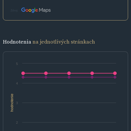
Zdroj:
Hodnotenia
na jednotlivých stránkach
5
4
hodnotenie
3
2