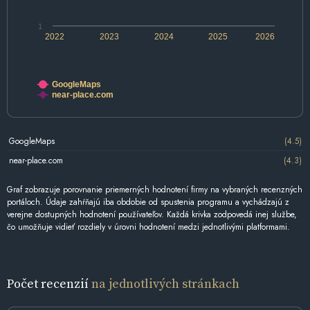
1
2022
2023
2024
2025
2026
GoogleMaps
near-place.com
GoogleMaps
(4.5)
near-place.com
(4.3)
Graf zobrazuje porovnanie priemerných hodnotení firmy na vybraných recenzných
portáloch. Údaje zahŕňajú iba obdobie od spustenia programu a vychádzajú z
verejne dostupných hodnotení používateľov. Každá krivka zodpovedá inej službe,
čo umožňuje vidieť rozdiely v úrovni hodnotení medzi jednotlivými platformami.
Počet recenzií
na jednotlivých stránkach