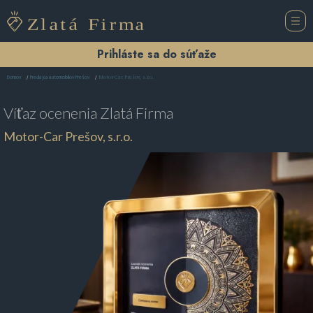
Prihláste sa do súťaže
Motor-Car Prešov, s.r.o.
Domov
Predajca automobilov Prešov
Víťaz ocenenia
Zlatá Firma
Motor-Car Prešov, s.r.o.