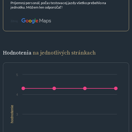
Príjemný personál, počas testovacej jazdy všetko prebehlo na
jednotku. Môžem len odporúčať!
Zdroj:
Hodnotenia
na jednotlivých stránkach
5
4
hodnotenie
3