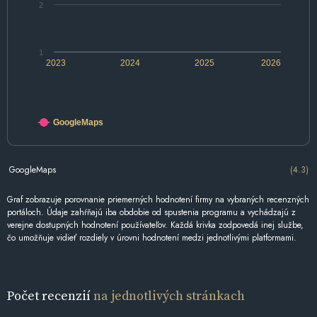
2
1
2023
2024
2025
2026
GoogleMaps
GoogleMaps
(4.3)
Graf zobrazuje porovnanie priemerných hodnotení firmy na vybraných recenzných
portáloch. Údaje zahŕňajú iba obdobie od spustenia programu a vychádzajú z
verejne dostupných hodnotení používateľov. Každá krivka zodpovedá inej službe,
čo umožňuje vidieť rozdiely v úrovni hodnotení medzi jednotlivými platformami.
Počet recenzií
na jednotlivých stránkach