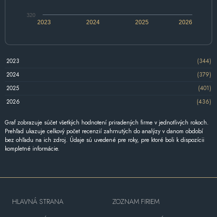
320
2023
2024
2025
2026
2023
(344)
2024
(379)
2025
(401)
2026
(436)
Graf zobrazuje súčet všetkých hodnotení priradených firme v jednotlivých rokoch.
Prehľad ukazuje celkový počet recenzií zahrnutých do analýzy v danom období
bez ohľadu na ich zdroj. Údaje sú uvedené pre roky, pre ktoré boli k dispozícii
kompletné informácie.
HLAVNÁ STRANA
ZOZNAM FIRIEM