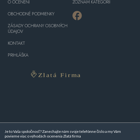
O OCENENÍ
ZOZNAM KATEGÓRII
OBCHODNÉ PODMIENKY
ZÁSADY OCHRANY OSOBNÝCH
ÚDAJOV
KONTAKT
PRIHLÁŠKA
Je to Vaša spoločnosť? Zanechajte nám svoje telefónne číslo a my Vám
povieme viac o
výhodách ocenenia Zlatá firma