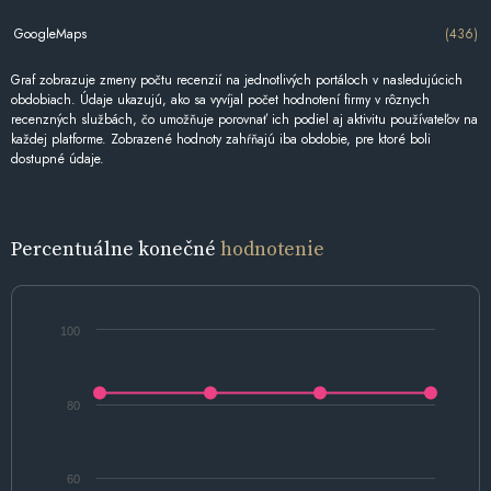
GoogleMaps
(436)
Graf zobrazuje zmeny počtu recenzií na jednotlivých portáloch v nasledujúcich
obdobiach. Údaje ukazujú, ako sa vyvíjal počet hodnotení firmy v rôznych
recenzných službách, čo umožňuje porovnať ich podiel aj aktivitu používateľov na
každej platforme. Zobrazené hodnoty zahŕňajú iba obdobie, pre ktoré boli
dostupné údaje.
Percentuálne konečné
hodnotenie
100
80
60