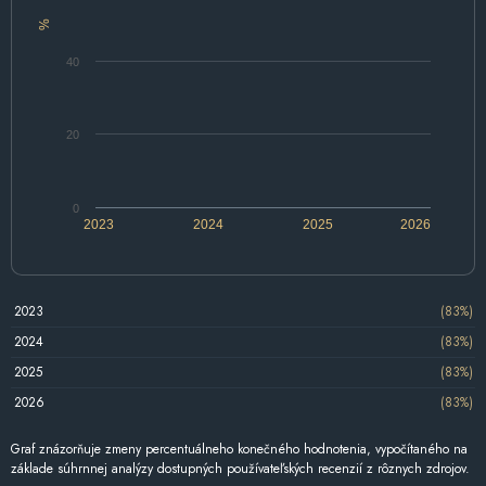
%
40
20
0
2023
2024
2025
2026
2023
(83%)
2024
(83%)
2025
(83%)
2026
(83%)
Graf znázorňuje zmeny percentuálneho konečného hodnotenia, vypočítaného na
základe súhrnnej analýzy dostupných používateľských recenzií z rôznych zdrojov.