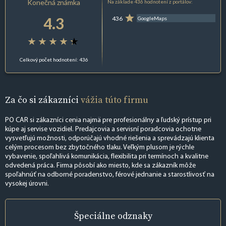
Konečná známka
Na základe 436 hodnotení z portálov:
4.3
436
GoogleMaps
Celkový počet hodnotení: 436
Za čo si zákazníci
vážia túto firmu
PO CAR si zákazníci cenia najmä pre profesionálny a ľudský prístup pri
kúpe aj servise vozidiel. Predajcovia a servisní poradcovia ochotne
vysvetľujú možnosti, odporúčajú vhodné riešenia a sprevádzajú klienta
celým procesom bez zbytočného tlaku. Veľkým plusom je rýchle
vybavenie, spoľahlivá komunikácia, flexibilita pri termínoch a kvalitne
odvedená práca. Firma pôsobí ako miesto, kde sa zákazník môže
spoľahnúť na odborné poradenstvo, férové jednanie a starostlivosť na
vysokej úrovni.
Špeciálne
odznaky