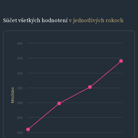
Súčet všetkých hodnotení
v jednotlivých rokoch
460
440
420
400
Množstvo
380
360
340