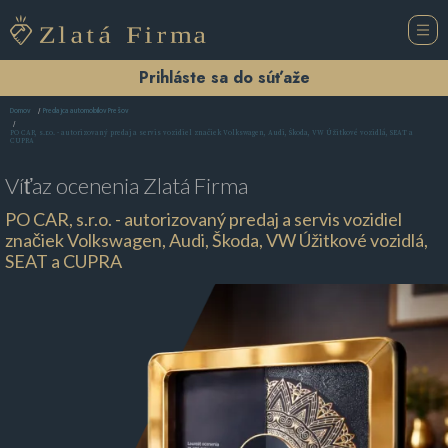
Prihláste sa do súťaže
Domov
Predajca automobilov Prešov
PO CAR, s.r.o. - autorizovaný predaj a servis vozidiel značiek Volkswagen, Audi, Škoda, VW Úžitkové vozidlá, SEAT a
CUPRA
Víťaz ocenenia
Zlatá Firma
PO CAR, s.r.o. - autorizovaný predaj a servis vozidiel
značiek Volkswagen, Audi, Škoda, VW Úžitkové vozidlá,
SEAT a CUPRA