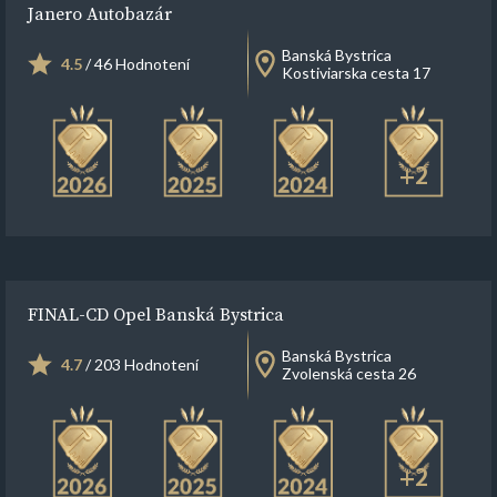
Janero Autobazár
Banská Bystrica
4.5
/ 46 Hodnotení
Kostiviarska cesta 17
+2
FINAL-CD Opel Banská Bystrica
Banská Bystrica
4.7
/ 203 Hodnotení
Zvolenská cesta 26
+2