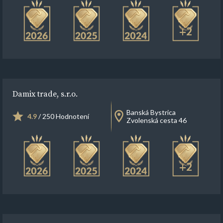
+2
Damix trade, s.r.o.
Banská Bystrica
4.9
/ 250 Hodnotení
Zvolenská cesta 46
+2