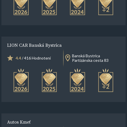
+2
LION CAR Banská Bystrica
Banská Bystrica
4.4
/ 416 Hodnotení
Partizánska cesta 83
+2
Autos Kmeť