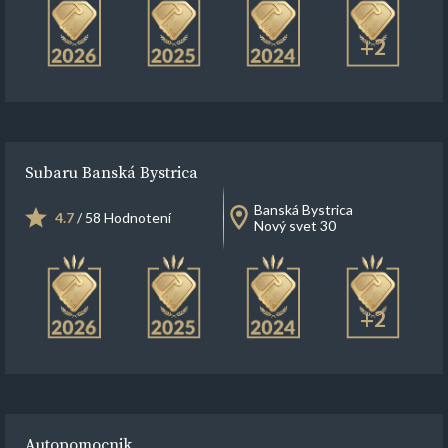
+2
Subaru Banská Bystrica
Banská Bystrica
4.7
/ 58 Hodnotení
Nový svet 30
+2
Autopomocnik