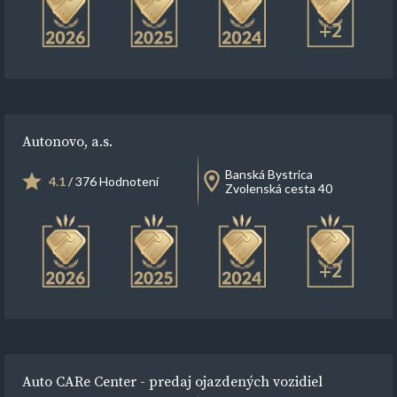
+2
Autonovo, a.s.
Banská Bystrica
4.1
/ 376 Hodnotení
Zvolenská cesta 40
+2
Auto CARe Center - predaj ojazdených vozidiel