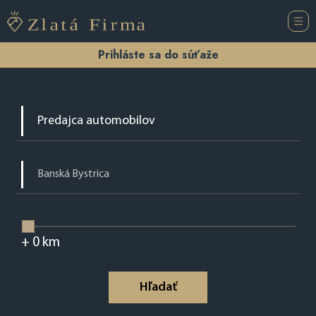
Prihláste sa do súťaže
+
0
km
Hľadať