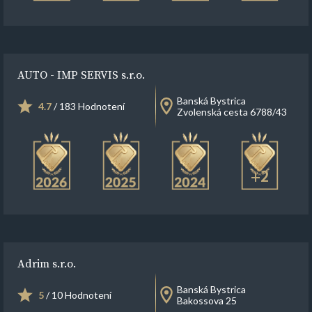
AUTO - IMP SERVIS s.r.o.
Banská Bystrica
4.7
/ 183 Hodnotení
Zvolenská cesta 6788/43
+2
Adrim s.r.o.
Banská Bystrica
5
/ 10 Hodnotení
Bakossova 25