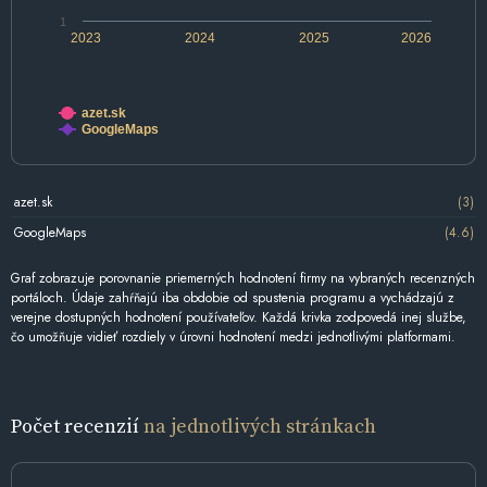
1
2023
2024
2025
2026
azet.sk
GoogleMaps
azet.sk
(3)
GoogleMaps
(4.6)
Graf zobrazuje porovnanie priemerných hodnotení firmy na vybraných recenzných
portáloch. Údaje zahŕňajú iba obdobie od spustenia programu a vychádzajú z
verejne dostupných hodnotení používateľov. Každá krivka zodpovedá inej službe,
čo umožňuje vidieť rozdiely v úrovni hodnotení medzi jednotlivými platformami.
Počet recenzií
na jednotlivých stránkach