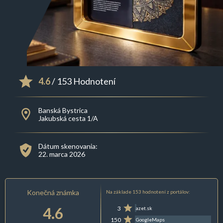
4.6
/ 153 Hodnotení
Banská Bystrica
Jakubská cesta 1/A
Dátum skenovania:
22. marca 2026
Konečná známka
Na základe 153 hodnotení z portálov:
4.6
3
azet.sk
150
GoogleMaps