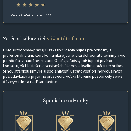
Celkový počet hodnotení: 153
Za čo si zákazníci
vážia túto firmu
H&M autoopravy-predaj si zákazníci cenia najmä pre ochotný a
profesionálny tím, ktorý komunikuje jasne, drží dohodnuté termíny a vie
pomôcť aj v náročnej situácii. Oceňujú ľudský prístup od prvého
kontaktu, rýchle riešenie servisných úkonov a kvalitnú prácu technikov.
Silnou stránkou firmy je aj spoľahlivosť, ústretovosť pri individuálnych
požiadavkách a príjemné prostredie, vďaka ktorému pôsobí celý servis
dôveryhodne a nadštandardne.
Špeciálne
odznaky