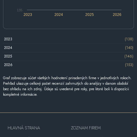
135
2023
2024
2025
2026
2023
(138)
2024
(140)
2025
(146)
2026
(153)
Graf zobrazuje súčet všetkých hodnotení priradených firme v jednotlivých rokoch.
Prehľad ukazuje celkový počet recenzií zahrnutých do analýzy v danom období
bez ohľadu na ich zdroj. Údaje sú uvedené pre roky, pre ktoré boli k dispozícii
kompletné informácie.
HLAVNÁ STRANA
ZOZNAM FIRIEM