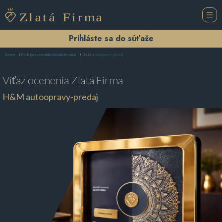
Prihláste sa do súťaže
H&M autoopravy-predaj
Domov
Predajca automobilov Banská Bystrica
Víťaz ocenenia
Zlatá Firma
H&M autoopravy-predaj