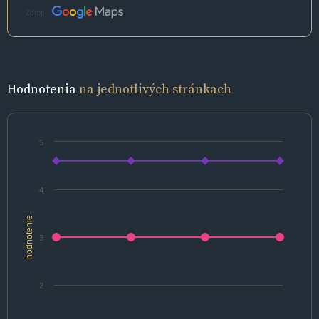
Zdroj:
Hodnotenia
na jednotlivých stránkach
5
4
hodnotenie
3
2