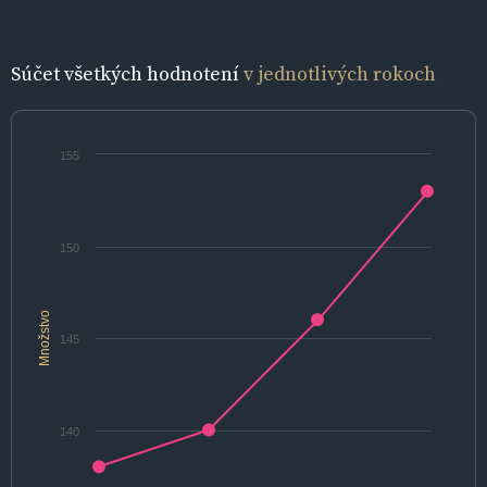
Súčet všetkých hodnotení
v jednotlivých rokoch
155
150
Množstvo
145
140