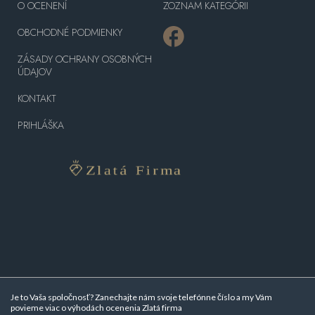
O OCENENÍ
ZOZNAM KATEGÓRII
OBCHODNÉ PODMIENKY
ZÁSADY OCHRANY OSOBNÝCH
ÚDAJOV
KONTAKT
PRIHLÁŠKA
Je to Vaša spoločnosť? Zanechajte nám svoje telefónne číslo a my Vám
povieme viac o
výhodách ocenenia Zlatá firma