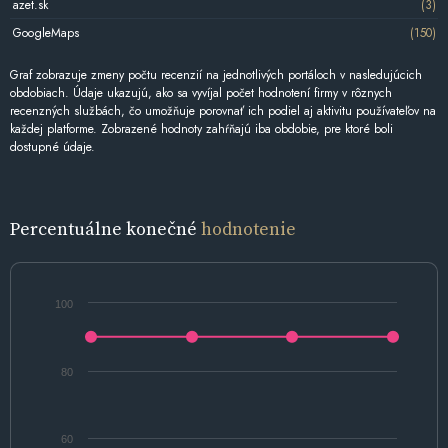
azet.sk
(3)
GoogleMaps
(150)
Graf zobrazuje zmeny počtu recenzií na jednotlivých portáloch v nasledujúcich
obdobiach. Údaje ukazujú, ako sa vyvíjal počet hodnotení firmy v rôznych
recenzných službách, čo umožňuje porovnať ich podiel aj aktivitu používateľov na
každej platforme. Zobrazené hodnoty zahŕňajú iba obdobie, pre ktoré boli
dostupné údaje.
Percentuálne konečné
hodnotenie
100
80
60