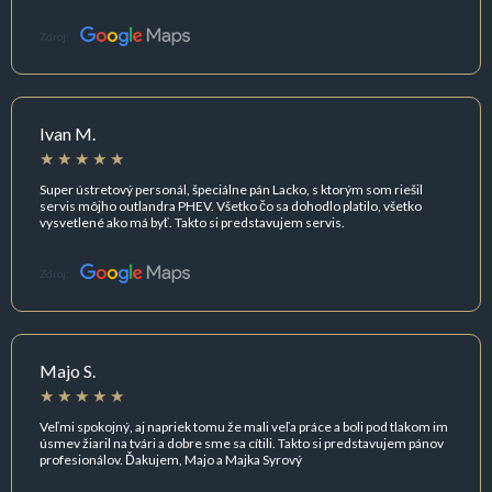
Zdroj:
Ivan M.
Super ústretový personál, špeciálne pán Lacko, s ktorým som riešil
servis môjho outlandra PHEV. Všetko čo sa dohodlo platilo, všetko
vysvetlené ako má byť. Takto si predstavujem servis.
Zdroj:
Majo S.
Veľmi spokojný, aj napriek tomu že mali veľa práce a boli pod tlakom im
úsmev žiaril na tvári a dobre sme sa cítili. Takto si predstavujem pánov
profesionálov. Ďakujem, Majo a Majka Syrový