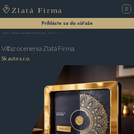
Prihláste sa do súťaže
Sk auto s.r.o.
Domov
Predajca automobilov Banská Bystrica
Víťaz ocenenia
Zlatá Firma
Sk auto s.r.o.