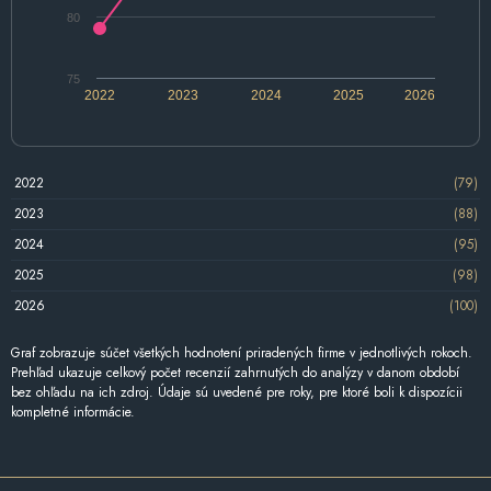
80
75
2022
2023
2024
2025
2026
2022
(79)
2023
(88)
2024
(95)
2025
(98)
2026
(100)
Graf zobrazuje súčet všetkých hodnotení priradených firme v jednotlivých rokoch.
Prehľad ukazuje celkový počet recenzií zahrnutých do analýzy v danom období
bez ohľadu na ich zdroj. Údaje sú uvedené pre roky, pre ktoré boli k dispozícii
kompletné informácie.