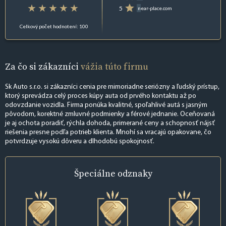
5
near-place.com
Celkový počet hodnotení: 100
Za čo si zákazníci
vážia túto firmu
Sk Auto s.r.o. si zákazníci cenia pre mimoriadne seriózny a ľudský prístup,
ktorý sprevádza celý proces kúpy auta od prvého kontaktu až po
odovzdanie vozidla. Firma ponúka kvalitné, spoľahlivé autá s jasným
pôvodom, korektné zmluvné podmienky a férové jednanie. Oceňovaná
je aj ochota poradiť, rýchla dohoda, primerané ceny a schopnosť nájsť
riešenia presne podľa potrieb klienta. Mnohí sa vracajú opakovane, čo
potvrdzuje vysokú dôveru a dlhodobú spokojnosť.
Špeciálne
odznaky