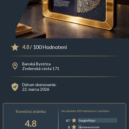
4.8
/ 100 Hodnotení
Banská Bystrica
Zvolenská cesta 171
Dátum skenovania:
22. marca 2026
Konečná známka
Na základe 100 hodnotení z portálov:
4.8
87
GoogleMaps
8
revieweuro.com