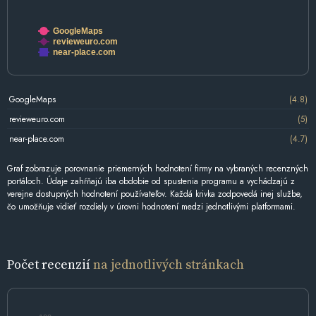
GoogleMaps
revieweuro.com
near-place.com
GoogleMaps
(4.8)
revieweuro.com
(5)
near-place.com
(4.7)
Graf zobrazuje porovnanie priemerných hodnotení firmy na vybraných recenzných
portáloch. Údaje zahŕňajú iba obdobie od spustenia programu a vychádzajú z
verejne dostupných hodnotení používateľov. Každá krivka zodpovedá inej službe,
čo umožňuje vidieť rozdiely v úrovni hodnotení medzi jednotlivými platformami.
Počet recenzií
na jednotlivých stránkach