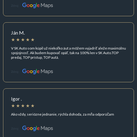
Zdroj:
Ján M.
V SK Auto som kúpil už niekoľko áut a môžem vyjadriť aleže maximálnu
spojojnosť. Ak budem kupovať opäť, tak na 100% len v SK Auto.TOP
predaj, TOP prístup, TOP autá.
Zdroj:
Igor .
Ako vždy, seriózne jednanie, rýchla dohoda, za mňa odporúčam
Zdroj: