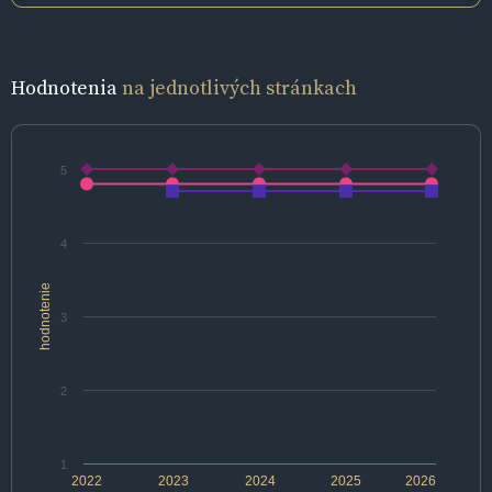
Hodnotenia
na jednotlivých stránkach
5
4
hodnotenie
3
2
1
2022
2023
2024
2025
2026