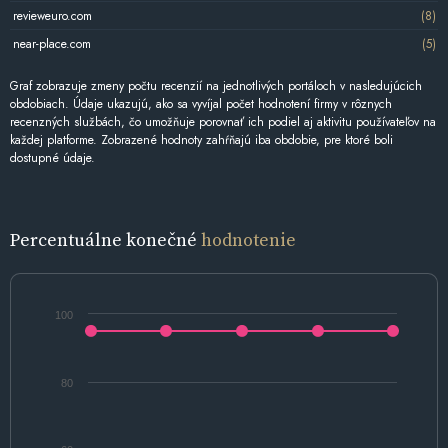
revieweuro.com
(8)
near-place.com
(5)
Graf zobrazuje zmeny počtu recenzií na jednotlivých portáloch v nasledujúcich
obdobiach. Údaje ukazujú, ako sa vyvíjal počet hodnotení firmy v rôznych
recenzných službách, čo umožňuje porovnať ich podiel aj aktivitu používateľov na
každej platforme. Zobrazené hodnoty zahŕňajú iba obdobie, pre ktoré boli
dostupné údaje.
Percentuálne konečné
hodnotenie
100
80