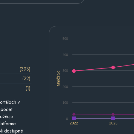
500
400
(393)
300
Množstvo
(22)
(1)
200
ortáloch v
100
 počet
možňuje
0
latforme.
2022
2023
li dostupné