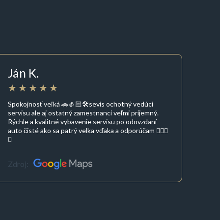
Ján K.
Spokojnosť veľká 🚗👍🏻🛠sevis ochotný vedúci
servisu ale aj ostatný zamestnanci veľmi príjemný.
Rýchle a kvalitné vybavenie servisu po odovzdaní
auto čisté ako sa patrý velka vďaka a odporúčam 👍🏻🚗
💶
Zdroj: