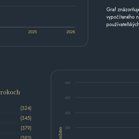
Graf znázorňuj
vypočítaného n
používateľských
2025
2026
440
 rokoch
420
(324)
400
(345)
(379)
380
Množstvo
(393)