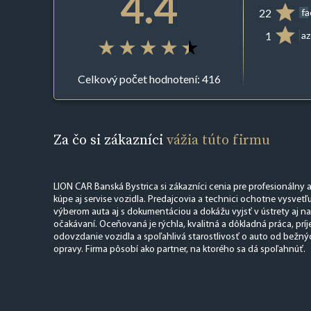
4.4
22
f
1
az
Celkový počet hodnotení: 416
Za čo si zákazníci
vážia túto firmu
LION CAR Banská Bystrica si zákazníci cenia pre profesionálny a
kúpe aj servise vozidla. Predajcovia a technici ochotne vysvetľu
výberom auta aj s dokumentáciou a dokážu vyjsť v ústrety aj 
očakávaní. Oceňovaná je rýchla, kvalitná a dôkladná práca, príj
odovzdanie vozidla a spoľahlivá starostlivosť o auto od bežný
opravy. Firma pôsobí ako partner, na ktorého sa dá spoľahnúť.