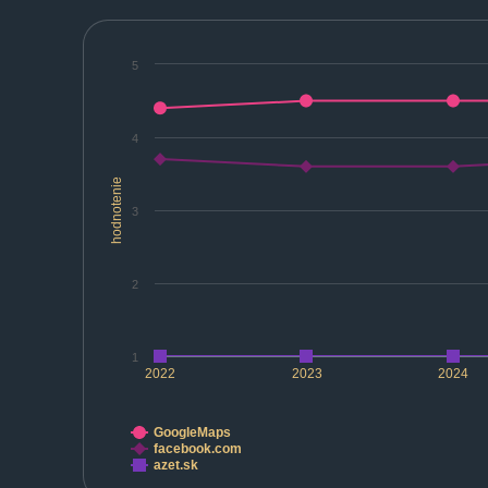
5
4
hodnotenie
3
2
1
2022
2023
2024
GoogleMaps
facebook.com
azet.sk