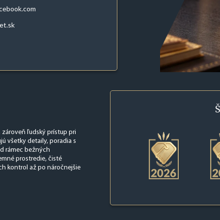
acebook.com
et.sk
Š
 zároveň ľudský prístup pri
jú všetky detaily, poradia s
nad rámec bežných
emné prostredie, čisté
ch kontrol až po náročnejšie