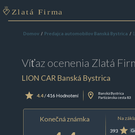
Domov
Predajca automobilov Banská Bystrica
Víťaz ocenenia
Zlatá Fir
LION CAR Banská Bystrica
Banská Bystrica
4.4
/ 416 Hodnotení
Partizánska cesta 83
Konečná známka
Na zákla
393
G