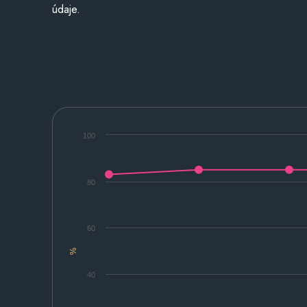
údaje.
100
80
60
%
40