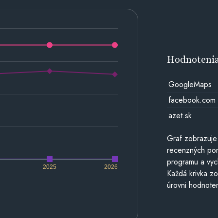
Hodnoteni
GoogleMaps
facebook.com
azet.sk
Graf zobrazuje
recenzných por
programu a vyc
2025
2026
Každá krivka zo
úrovni hodnoten