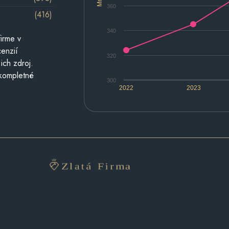
360
(416)
340
irme v
cenzií
320
ich zdroj.
 kompletné
300
2022
2023