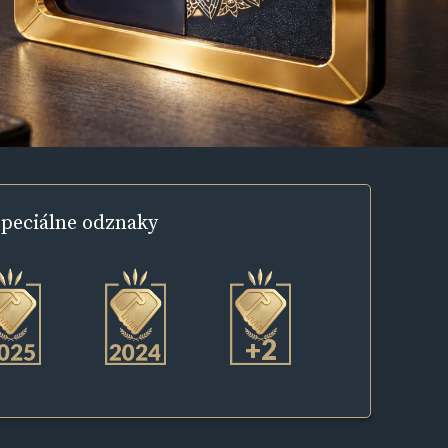
peciálne
odznaky
+2