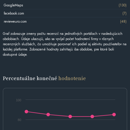
GoogleMaps
(130)
facebook.com
(7)
revieweuro.com
(48)
Graf zobrazuje zmeny počtu recenzií na jednotlivých portáloch v nasledujúcich
obdobiach. Údaje ukazujú, ako sa vyvíjal počet hodnotení firmy v rôznych
recenzných službách, čo umožňuje porovnať ich podiel aj aktivitu používateľov na
každej platforme. Zobrazené hodnoty zahŕňajú iba obdobie, pre ktoré boli
dostupné údaje.
Percentuálne konečné
hodnotenie
100
80