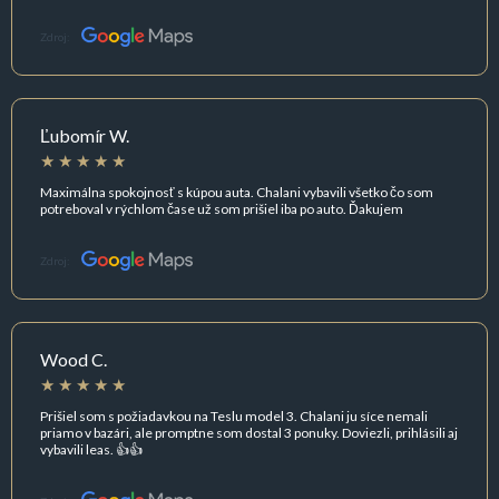
Zdroj:
Ľubomír W.
Maximálna spokojnosť s kúpou auta. Chalani vybavili všetko čo som
potreboval v rýchlom čase už som prišiel iba po auto. Ďakujem
Zdroj:
Wood C.
Prišiel som s požiadavkou na Teslu model 3. Chalani ju síce nemali
priamo v bazári, ale promptne som dostal 3 ponuky. Doviezli, prihlásili aj
vybavili leas. 👍👍