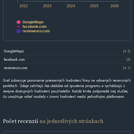
1
2022
2023
2024
2025
2026
GoogleMaps
facebook.com
revieweuro.com
GoogleMaps
(4.5)
facebook.com
(5)
revieweuro.com
(4.1)
Graf zobrazuje porovnanie priemerných hodnotení firmy na vybraných recenzných
portáloch. Údaje zahŕňajú iba obdobie od spustenia programu a vychádzajú z
verejne dostupných hodnotení používateľov. Každá krivka zodpovedá inej službe,
čo umožňuje vidieť rozdiely v úrovni hodnotení medzi jednotlivými platformami.
Počet recenzií
na jednotlivých stránkach