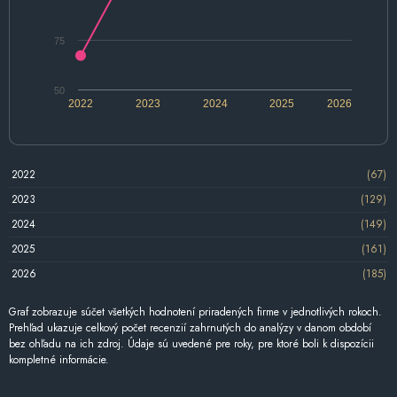
75
50
2022
2023
2024
2025
2026
2022
(67)
2023
(129)
2024
(149)
2025
(161)
2026
(185)
Graf zobrazuje súčet všetkých hodnotení priradených firme v jednotlivých rokoch.
Prehľad ukazuje celkový počet recenzií zahrnutých do analýzy v danom období
bez ohľadu na ich zdroj. Údaje sú uvedené pre roky, pre ktoré boli k dispozícii
kompletné informácie.