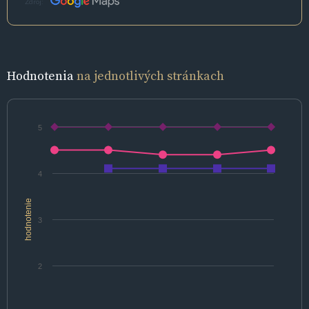
Zdroj:
Hodnotenia
na jednotlivých stránkach
5
4
hodnotenie
3
2