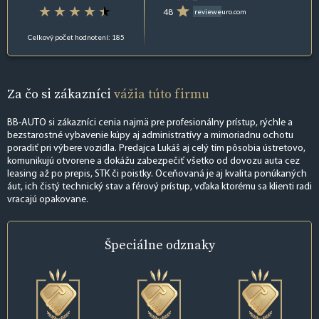
48
revieweuro.com
Celkový počet hodnotení: 185
Za čo si zákazníci
vážia túto firmu
BB-AUTO si zákazníci cenia najmä pre profesionálny prístup, rýchle a
bezstarostné vybavenie kúpy aj administratívy a mimoriadnu ochotu
poradiť pri výbere vozidla. Predajca Lukáš aj celý tím pôsobia ústretovo,
komunikujú otvorene a dokážu zabezpečiť všetko od dovozu auta cez
leasing až po prepis, STK či poistky. Oceňovaná je aj kvalita ponúkaných
áut, ich čistý technický stav a férový prístup, vďaka ktorému sa klienti radi
vracajú opakovane.
Špeciálne
odznaky