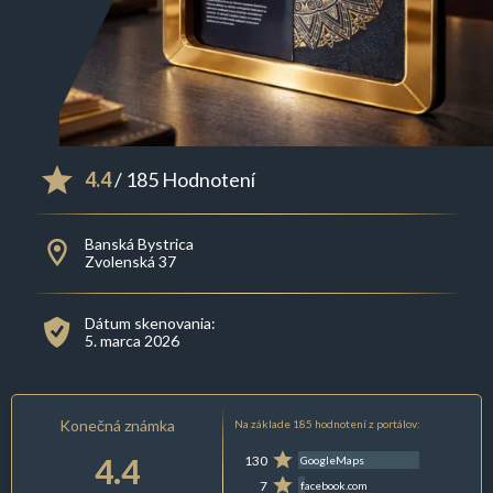
4.4
/ 185 Hodnotení
Banská Bystrica
Zvolenská 37
Dátum skenovania:
5. marca 2026
Konečná známka
Na základe 185 hodnotení z portálov:
4.4
130
GoogleMaps
7
facebook.com