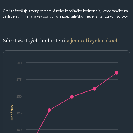
Graf znázorňuje zmeny percentuálneho konečného hodnotenia, vypočítaného na
základe súhrnnej analýzy dostupných používateľských recenzií z rôznych zdrojov.
Súčet všetkých hodnotení
v jednotlivých rokoch
200
175
150
Množstvo
125
100