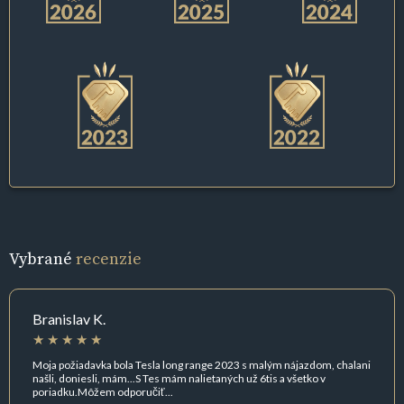
Vybrané
recenzie
Branislav K.
Moja požiadavka bola Tesla long range 2023 s malým nájazdom, chalani
našli, doniesli, mám...S Tes mám nalietaných už 6tis a všetko v
poriadku.Môžem odporučiť...