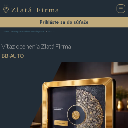
Prihláste sa do súťaže
BB-AUTO
Domov
Predajca automobilov Banská Bystrica
Víťaz ocenenia
Zlatá Firma
BB-AUTO