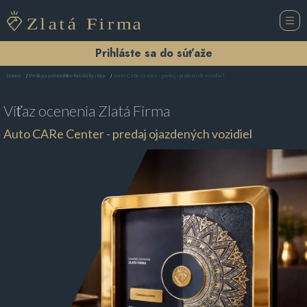
Prihláste sa do súťaže
Auto CARe Center - predaj ojazdených vozidiel
Domov
Predajca automobilov Banská Bystrica
Víťaz ocenenia
Zlatá Firma
Auto CARe Center - predaj ojazdených vozidiel