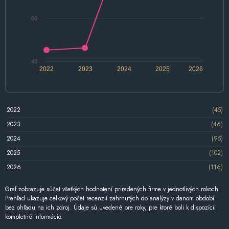
60
40
2022
2023
2024
2025
2026
2022
(45)
2023
(46)
2024
(95)
2025
(102)
2026
(116)
Graf zobrazuje súčet všetkých hodnotení priradených firme v jednotlivých rokoch.
Prehľad ukazuje celkový počet recenzií zahrnutých do analýzy v danom období
bez ohľadu na ich zdroj. Údaje sú uvedené pre roky, pre ktoré boli k dispozícii
kompletné informácie.