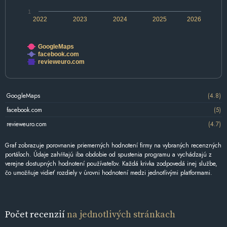
1
2022
2023
2024
2025
2026
GoogleMaps
facebook.com
revieweuro.com
GoogleMaps
(4.8)
facebook.com
(5)
revieweuro.com
(4.7)
Graf zobrazuje porovnanie priemerných hodnotení firmy na vybraných recenzných
portáloch. Údaje zahŕňajú iba obdobie od spustenia programu a vychádzajú z
verejne dostupných hodnotení používateľov. Každá krivka zodpovedá inej službe,
čo umožňuje vidieť rozdiely v úrovni hodnotení medzi jednotlivými platformami.
Počet recenzií
na jednotlivých stránkach