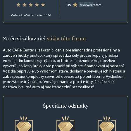
35
revieweuro.com
Celkový počet hodnotení: 116
Za čo si zákazníci
vážia túto firmu
Auto CARe Center si zákazníci cenia pre mimoriadne profesionálny a
zároveň ľudský prístup, ktorý sprevádza celý proces kúpy aj predaja
vozidla. Tím komunikuje rýchlo, ochotne a zrozumiteľne, trpezlivo
vysvetľuje všetky kroky a vie poradiť pri výbere, financovaní aj poistení.
Vozidlá pripravuje vo výbornom stave, dôkladne preveruje ich históriu a
zabezpečuje kompletný servis od dovozu až po prihlásenie. Výsledkom
je bezstarostný nákup, férové jednanie a pocit istoty, že zákazník
dostáva kvalitné auto aj nadštandardnú starostlivosť.
Špeciálne
odznaky