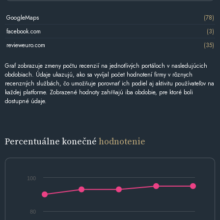
GoogleMaps
(78)
facebook.com
(3)
revieweuro.com
(35)
Graf zobrazuje zmeny počtu recenzií na jednotlivých portáloch v nasledujúcich
obdobiach. Údaje ukazujú, ako sa vyvíjal počet hodnotení firmy v rôznych
recenzných službách, čo umožňuje porovnať ich podiel aj aktivitu používateľov na
každej platforme. Zobrazené hodnoty zahŕňajú iba obdobie, pre ktoré boli
dostupné údaje.
Percentuálne konečné
hodnotenie
100
80