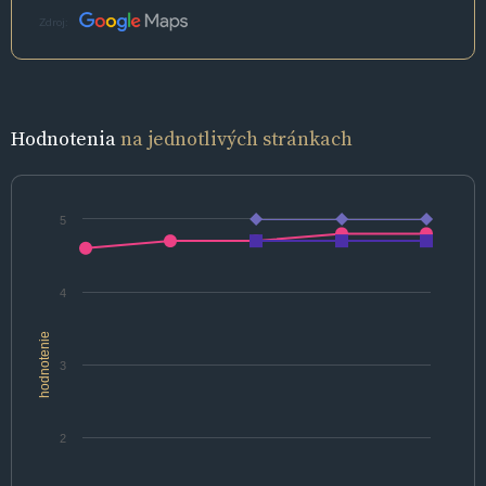
Zdroj:
Hodnotenia
na jednotlivých stránkach
5
4
hodnotenie
3
2