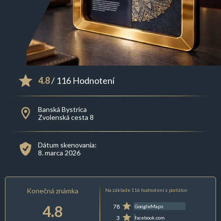
4.8
/ 116 Hodnotení
Banská Bystrica
Zvolenská cesta 8
Dátum skenovania:
8. marca 2026
Konečná známka
Na základe 116 hodnotení z portálov:
4.8
78
GoogleMaps
3
facebook.com