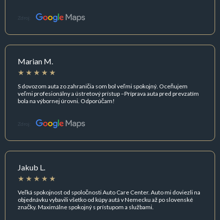
Zdroj:
Marian M.
S dovozom auta zo zahraničia som bol veľmi spokojný. Oceňujem
veľmi profesionálny a ústretový prístup –Príprava auta pred prevzatím
bola na výbornej úrovni. Odporúčam!
Zdroj:
Jakub L.
Veľká spokojnost od spoločnosti Auto Care Center. Auto mi doviezli na
objednávku vybavili všetko od kúpy autá v Nemecku až po slovenské
značky. Maximálne spokojný s prístupom a službami.