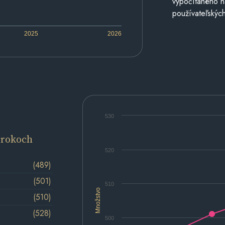
vypočítaného n
používateľských
2025
2026
530
 rokoch
520
(489)
(501)
510
Množstvo
(510)
(528)
500