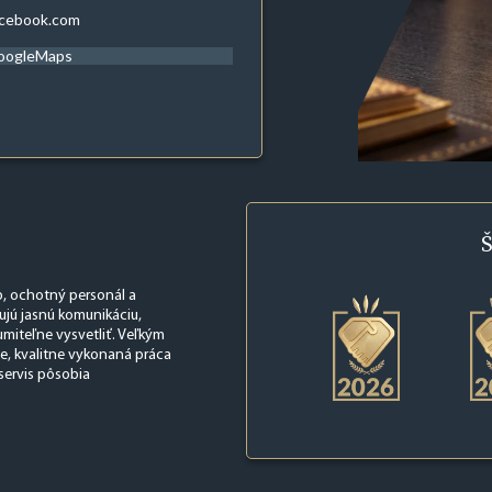
acebook.com
oogleMaps
Š
, ochotný personál a
ujú jasnú komunikáciu,
iteľne vysvetliť. Veľkým
ie, kvalitne vykonaná práca
servis pôsobia