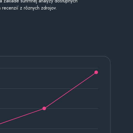
a základe súhrnnej analýzy dostupných
 recenzií z rôznych zdrojov.