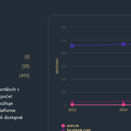
600
500
400
(5)
Množstvo
(28)
300
(495)
200
ortáloch v
100
 počet
možňuje
0
latforme.
2023
2024
li dostupné
azet.sk
facebook.com