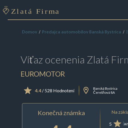
Domov
Predajca automobilov Banská Bystrica
Víťaz ocenenia
Zlatá Fir
EUROMOTOR
Banská Bystrica
4.4
/ 528 Hodnotení
Čerešňová 8A
Konečná známka
Na zákla
5
az