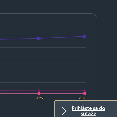
2025
2026
Prihláste sa do
súťaže