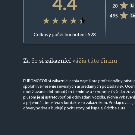
4.4
28
f
495
G
Celkový počet hodnotení: 528
Za čo si zákazníci
vážia túto firmu
EUROMOTOR si zákazníci cenia najmä pre profesionálny prístup
spoľahlivé riešenie servisných aj predajných požiadaviek. Oceň
dodržiavanie dohodnutých termínov a schopnosť všetko zrozum
plusom je aj ústretovosť pri odovzdaní vozidla, rýchle vybaven
a príjemná atmosféra v kontakte so zákazníkom. Predajcovia aj 
dôveryhodne a budujú pocit istoty pri kúpe aj údržbe auta.