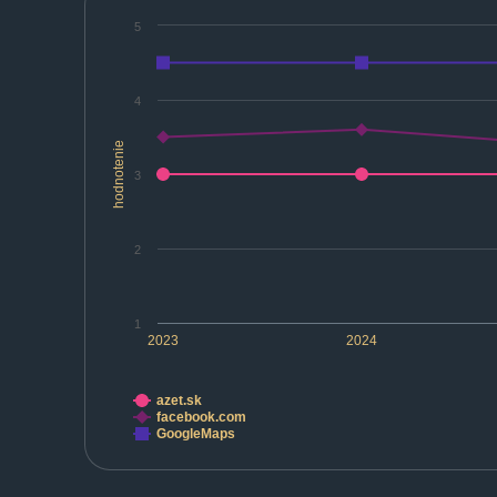
5
4
hodnotenie
3
2
1
2023
2024
azet.sk
facebook.com
GoogleMaps