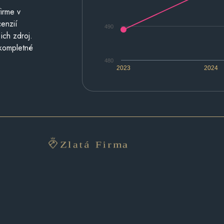
irme v
cenzií
490
ich zdroj.
 kompletné
480
2023
2024