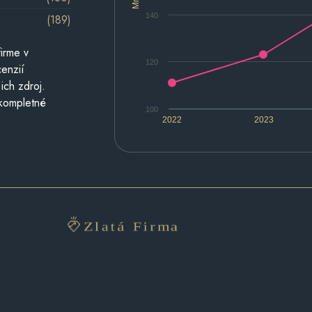
140
(189)
irme v
120
cenzií
ich zdroj.
 kompletné
100
2022
2023