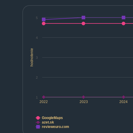
5
4
hodnotenie
3
2
1
2022
2023
2024
GoogleMaps
azet.sk
revieweuro.com