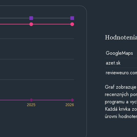
Hodnoteni
GoogleMaps
azet.sk
revieweuro.co
Graf zobrazuje
recenzných por
programu a vyc
2025
2026
Každá krivka zo
úrovni hodnoten