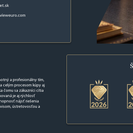
et.sk
evieweuro.com
Š
hotný a profesionálny tím,
nta celým procesom kúpy aj
ka čomu sa zákazníci cítia
ovaná je aj rýchlosť
hopnosť nájsť riešenia
rvisom, ústretovosťou a