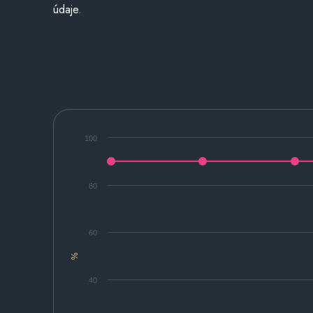
údaje.
100
80
60
%
40