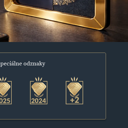
peciálne
odznaky
+2