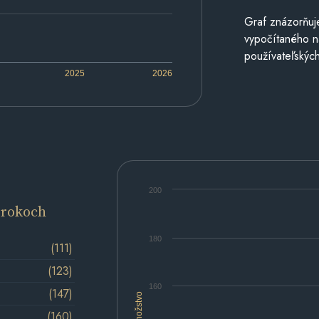
Graf znázorňuj
vypočítaného n
používateľských
2025
2026
200
 rokoch
180
(111)
(123)
160
(147)
Množstvo
(160)