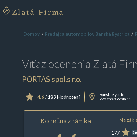
Domov
Predajca automobilov Banská Bystrica
Víťaz ocenenia
Zlatá Fir
PORTAS spol.s r.o.
Banská Bystrica
4.6
/ 189 Hodnotení
Zvolenská cesta 11
Konečná známka
Na zákla
177
G