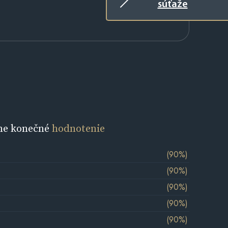
súťaže
ne konečné
hodnotenie
(90%)
(90%)
(90%)
(90%)
(90%)