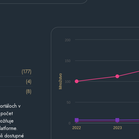
200
150
(177)
Množstvo
(4)
100
(8)
50
ortáloch v
 počet
možňuje
0
latforme.
2022
2023
li dostupné