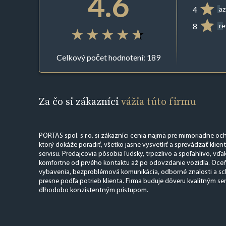
4.6
4
az
8
r
Celkový počet hodnotení: 189
Za čo si zákazníci
vážia túto firmu
PORTAS spol. s r.o. si zákazníci cenia najmä pre mimoriadne oc
ktorý dokáže poradiť, všetko jasne vysvetliť a sprevádzať klie
servisu. Predajcovia pôsobia ľudsky, trpezlivo a spoľahlivo, vďa
komfortne od prvého kontaktu až po odovzdanie vozidla. Oceň
vybavenia, bezproblémová komunikácia, odborné znalosti a sc
presne podľa potrieb klienta. Firma buduje dôveru kvalitným se
dlhodobo konzistentným prístupom.