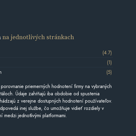
a
na jednotlivých stránkach
(4.7)
(1)
m
(5)
 porovnanie priemerných hodnotení firmy na vybraných
táloch. Údaje zahŕňajú iba obdobie od spustenia
hádzajú z verejne dostupných hodnotení používateľov.
dpovedá inej službe, čo umožňuje vidieť rozdiely v
í medzi jednotlivými platformami.