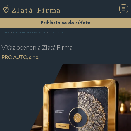
Prihláste sa do súťaže
PRO AUTO, s.r.o.
Domov
Predajca automobilov Banská Bystrica
Víťaz ocenenia
Zlatá Firma
PRO AUTO, s.r.o.