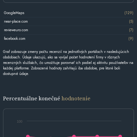
GoogleMaps
(129)
near-place.com
(5)
revieweuro.com
(7)
facebook.com
(9)
Graf zobrazuje zmeny počtu recenzií na jednotlivých portáloch v nasledujúcich
obdobiach. Údaje ukazujú, ako sa vyvíjal počet hodnotení firmy v rôznych
recenzných službách, čo umožňuje porovnať ich podiel aj aktivitu používateľov na
každej platforme. Zobrazené hodnoty zahŕňajú iba obdobie, pre ktoré boli
dostupné údaje.
Percentuálne konečné
hodnotenie
100