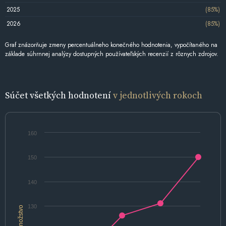
2025
(85%)
2026
(85%)
Graf znázorňuje zmeny percentuálneho konečného hodnotenia, vypočítaného na
základe súhrnnej analýzy dostupných používateľských recenzií z rôznych zdrojov.
Súčet všetkých hodnotení
v jednotlivých rokoch
160
150
140
130
Množstvo