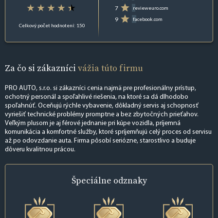
7
revieweuro.com
9
facebook.com
Celkový počet hodnotení: 150
Za čo si zákazníci
vážia túto firmu
PRO AUTO, s.r.o. si zákazníci cenia najmä pre profesionálny prístup,
ochotný personál a spoľahlivé riešenia, na ktoré sa dá dlhodobo
spoľahnúť. Oceňujú rýchle vybavenie, dôkladný servis aj schopnosť
vyriešiť technické problémy promptne a bez zbytočných prieťahov.
Veľkým plusom je aj férové jednanie pri kúpe vozidla, príjemná
komunikácia a komfortné služby, ktoré spríjemňujú celý proces od servisu
až po odovzdanie auta. Firma pôsobí seriózne, starostlivo a buduje
dôveru kvalitnou prácou.
Špeciálne
odznaky