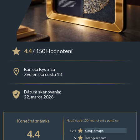
4.4
/ 150 Hodnotení
Banská Bystrica
Zvolenská cesta 18
Dátum skenovania:
22. marca 2026
Konečná známka
Na základe 150 hodnotení z portálov:
4.4
129
GoogleMaps
5
near-place.com