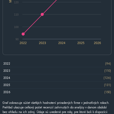
120
110
100
90
2022
2023
2024
2025
2026
2022
(94)
2023
(110)
2024
(126)
2025
(131)
2026
(150)
Graf zobrazuje súčet všetkých hodnotení priradených firme v jednotlivých rokoch.
Prehľad ukazuje celkový počet recenzií zahrnutých do analýzy v danom období
bez ohľadu na ich zdroj. Údaje sú uvedené pre roky, pre ktoré boli k dispozícii