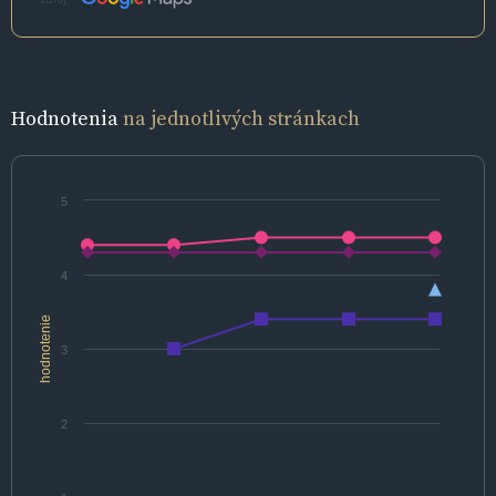
Hodnotenia
na jednotlivých stránkach
5
4
hodnotenie
3
2