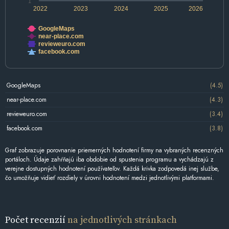
1
2022
2023
2024
2025
2026
GoogleMaps
near-place.com
revieweuro.com
facebook.com
GoogleMaps
(4.5)
near-place.com
(4.3)
revieweuro.com
(3.4)
facebook.com
(3.8)
Graf zobrazuje porovnanie priemerných hodnotení firmy na vybraných recenzných
portáloch. Údaje zahŕňajú iba obdobie od spustenia programu a vychádzajú z
verejne dostupných hodnotení používateľov. Každá krivka zodpovedá inej službe,
čo umožňuje vidieť rozdiely v úrovni hodnotení medzi jednotlivými platformami.
Počet recenzií
na jednotlivých stránkach