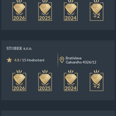
+2
STOBEK s.r.o.
Bratislava
4.8
/ 15 Hodnotení
Galvaniho 4326/12
+2