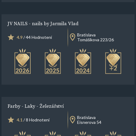
JV NAILS - nails by Jarmila Vlad
Bratislava
4.9
/ 44 Hodnotení
Tomášikova 223/26
+2
Farby - Laky - Železářství
Bratislava
4.1
/ 8 Hodnotení
Eisnerova 54