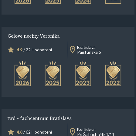
Gelove nechty Veronika
Bratislava
4.9
/ 22 Hodnotení
Pajštúnska 5
twd - fachcentrum Bratislava
Bratislava
4.8
/ 62 Hodnotení
Pri Šajbách 9454/11