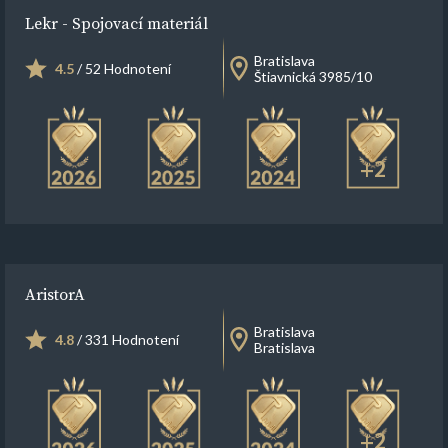
Lekr - Spojovací materiál
Bratislava
4.5
/ 52 Hodnotení
Štiavnická 3985/10
+2
AristorA
Bratislava
4.8
/ 331 Hodnotení
Bratislava
+2