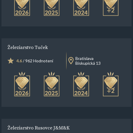
+2
Železiarstvo Tuček
Bratislava
4.6
/ 962 Hodnotení
Biskupická 13
+2
Železiarstvo Rusovce J&M&K