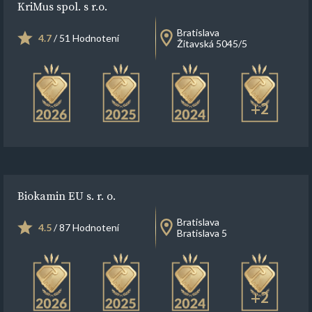
KriMus spol. s r.o.
Bratislava
4.7
/ 51 Hodnotení
Žitavská 5045/5
+2
Biokamin EU s. r. o.
Bratislava
4.5
/ 87 Hodnotení
Bratislava 5
+2