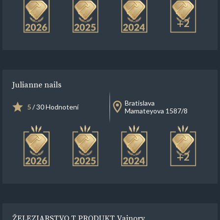
+2
Julianne nails
Bratislava
5
/ 30 Hodnotení
Mamateyova 1587/8
+2
ŽELEZIARSTVO T PRODUKT Vajnory