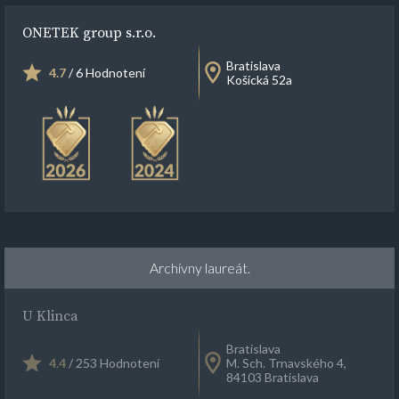
ONETEK group s.r.o.
Bratislava
4.7
/ 6 Hodnotení
Košická 52a
Archívny laureát.
U Klinca
Bratislava
4.4
/ 253 Hodnotení
M. Sch. Trnavského 4,
84103 Bratislava