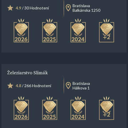
Bratislava
4.9
/ 30 Hodnotení
Balkánska 1250
+2
Železiarstvo Slimák
Bratislava
4.8
/ 266 Hodnotení
Hálkova 1
+2