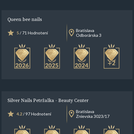
Queen bee nails
Bratislava
5
/ 71 Hodnotení
Odborárska 3
+2
Silver Nails Petržalka - Beauty Center
Bratislava
4.2
/ 97 Hodnotení
Znievska 3023/17