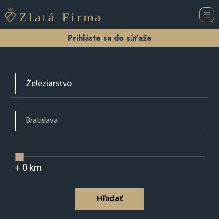
Prihláste sa do súťaže
+
0
km
Hľadať