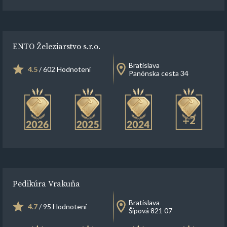
ENTO Železiarstvo s.r.o.
Bratislava
4.5
/ 602 Hodnotení
Panónska cesta 34
+2
Pedikúra Vrakuňa
Bratislava
4.7
/ 95 Hodnotení
Šípová 821 07