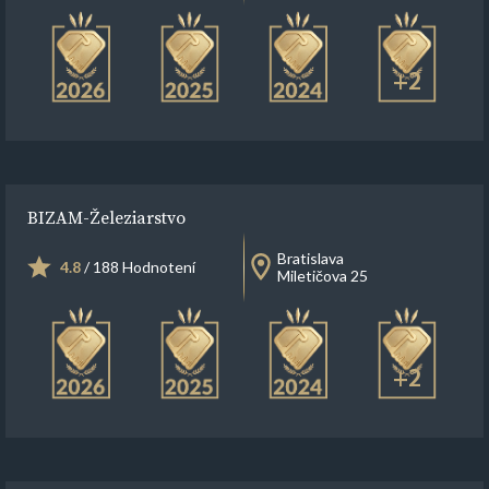
+2
BIZAM-Železiarstvo
Bratislava
4.8
/ 188 Hodnotení
Miletičova 25
+2