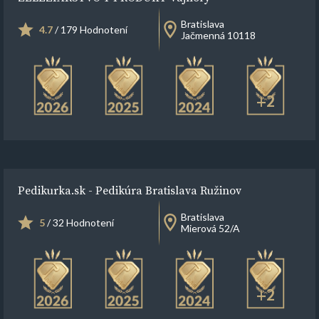
Bratislava
4.7
/ 179 Hodnotení
Jačmenná 10118
+2
Pedikurka.sk - Pedikúra Bratislava Ružinov
Bratislava
5
/ 32 Hodnotení
Mierová 52/A
+2