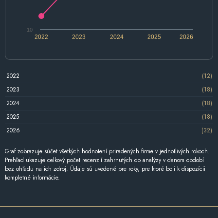
10
2022
2023
2024
2025
2026
2022
(12)
2023
(18)
2024
(18)
2025
(18)
2026
(32)
Graf zobrazuje súčet všetkých hodnotení priradených firme v jednotlivých rokoch.
Prehľad ukazuje celkový počet recenzií zahrnutých do analýzy v danom období
bez ohľadu na ich zdroj. Údaje sú uvedené pre roky, pre ktoré boli k dispozícii
kompletné informácie.