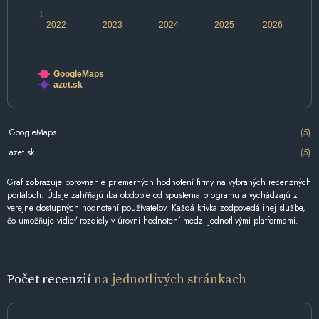
1
2022
2023
2024
2025
2026
GoogleMaps
azet.sk
GoogleMaps
(5)
azet.sk
(5)
Graf zobrazuje porovnanie priemerných hodnotení firmy na vybraných recenzných
portáloch. Údaje zahŕňajú iba obdobie od spustenia programu a vychádzajú z
verejne dostupných hodnotení používateľov. Každá krivka zodpovedá inej službe,
čo umožňuje vidieť rozdiely v úrovni hodnotení medzi jednotlivými platformami.
Počet recenzií
na jednotlivých stránkach