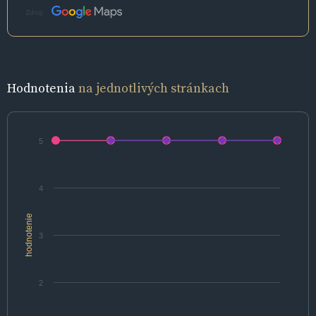
Zdroj:
Hodnotenia
na jednotlivých stránkach
5
4
hodnotenie
3
2