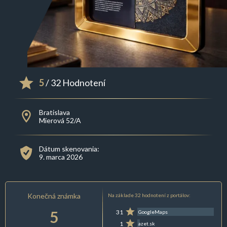
5
/ 32 Hodnotení
Bratislava
Mierová 52/A
Dátum skenovania:
9. marca 2026
Konečná známka
Na základe 32 hodnotení z portálov:
5
31
GoogleMaps
1
azet.sk