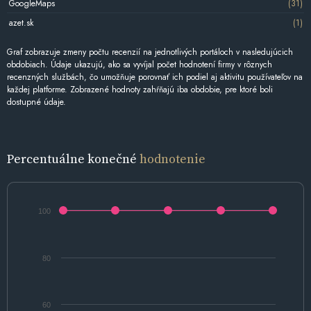
GoogleMaps
(31)
azet.sk
(1)
Graf zobrazuje zmeny počtu recenzií na jednotlivých portáloch v nasledujúcich
obdobiach. Údaje ukazujú, ako sa vyvíjal počet hodnotení firmy v rôznych
recenzných službách, čo umožňuje porovnať ich podiel aj aktivitu používateľov na
každej platforme. Zobrazené hodnoty zahŕňajú iba obdobie, pre ktoré boli
dostupné údaje.
Percentuálne konečné
hodnotenie
100
80
60