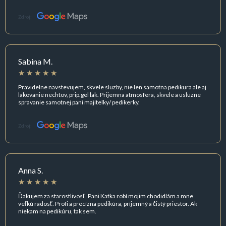
Zdroj:
Sabina M.
Pravidelne navstevujem, skvele sluzby, nie len samotna pedikura ale aj
lakovanie nechtov, prip.gel lak. Prijemna atmosfera, skvele a usluzne
spravanie samotnej pani majitelky/ pedikerky.
Zdroj:
Anna S.
Ďakujem za starostlivosť. Pani Katka robí mojim chodidlám a mne
veľkú radosť. Profi a precízna pedikúra, príjemný a čistý priestor. Ak
niekam na pedikúru, tak sem.