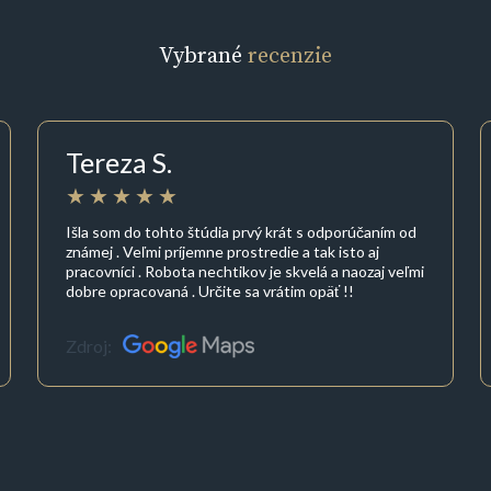
Vybrané
recenzie
Tereza S.
Išla som do tohto štúdia prvý krát s odporúčaním od
známej . Veľmi príjemne prostredie a tak isto aj
pracovníci . Robota nechtikov je skvelá a naozaj veľmi
dobre opracovaná . Určite sa vrátim opäť !!
Zdroj: