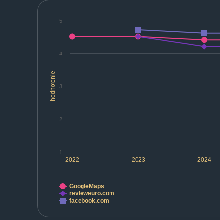
5
4
hodnotenie
3
2
1
2022
2023
2024
GoogleMaps
revieweuro.com
facebook.com