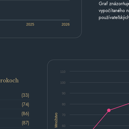
Graf znázorňuj
vypočítaného n
používateľských
2025
2026
110
 rokoch
100
90
(33)
(74)
80
(86)
Množstvo
70
(87)
60