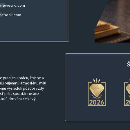
evieweuro.com
acebook.com
Š
re precíznu prácu, krásne a
jú príjemnú atmosféru, milú
 čomu výsledok pôsobí vždy
osť prísť spontánne bez
ktorá dotvára celkový