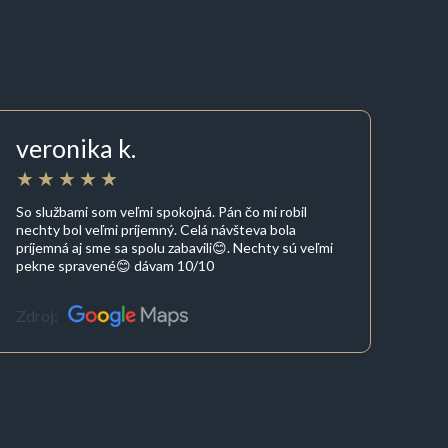
veronika k.
So službami som veľmi spokojná. Pán čo mi robil
nechty bol veľmi príjemný. Celá návšteva bola
príjemná aj sme sa spolu zabavili😊. Nechty sú veľmi
pekne spravené😊 dávam 10/10
Zdroj: