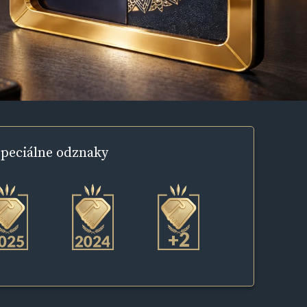
peciálne
odznaky
+2