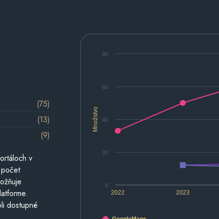
80
60
(75)
Množstvo
(13)
40
(9)
20
ortáloch v
 počet
možňuje
0
latforme.
2022
2023
li dostupné