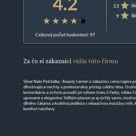
4.2
13
r
9
f
Celkový počet hodnotení: 97
Za čo si zákazníci
vážia túto firmu
Silver Nails Petržalka - Beauty Center si zákazníci cenia najmä p
dlhotrvajúce nechty a profesionálny prístup celého tímu. Oceňu
komunikáciu a ochotu poradiť pri výbere tvaru či farby, vďaka
upravene a elegantne. Veľkým plusom je aj rýchly servis, možn
dlhého čakania a kvalitná pedikúra s relaxačnou masážou nôh, 
komfort návštevy.