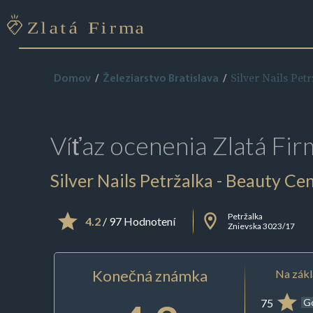
Silver Nails Pet
Domov
Železiarstvo Bratislava
Víťaz ocenenia
Zlatá Fir
Silver Nails Petržalka - Beauty Ce
Petržalka
4.2
/ 97 Hodnotení
Znievska 3023/17
Konečná známka
Na zákl
75
G