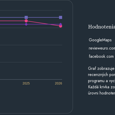
Hodnoteni
GoogleMaps
revieweuro.co
facebook.com
Graf zobrazuje
recenzných por
programu a vyc
2025
2026
Každá krivka zo
úrovni hodnoten