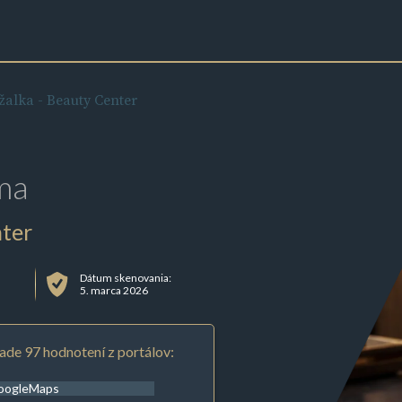
ržalka - Beauty Center
ma
nter
Dátum skenovania:
5. marca 2026
ade 97 hodnotení z portálov:
oogleMaps