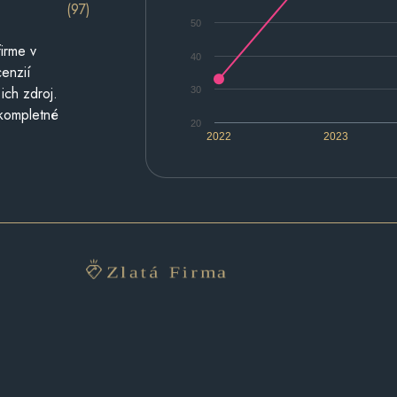
(97)
50
irme v
40
cenzií
ich zdroj.
30
 kompletné
20
2022
2023