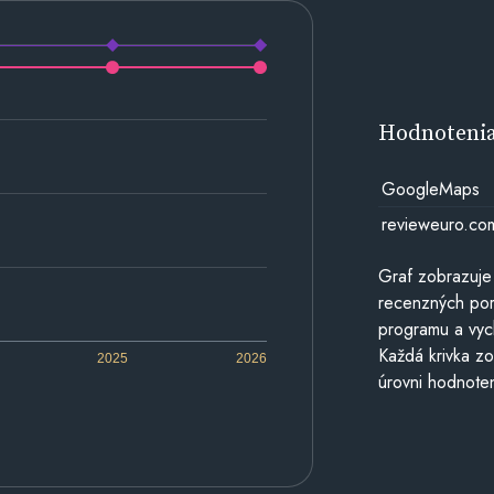
Hodnoteni
GoogleMaps
revieweuro.co
Graf zobrazuje
recenzných por
programu a vyc
Každá krivka zo
2025
2026
úrovni hodnoten