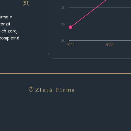
(51)
35
irme v
cenzií
30
ich zdroj.
 kompletné
25
2022
2023