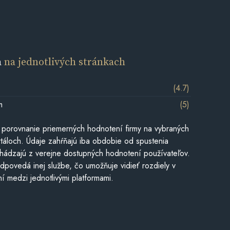
a
na jednotlivých stránkach
(4.7)
m
(5)
 porovnanie priemerných hodnotení firmy na vybraných
táloch. Údaje zahŕňajú iba obdobie od spustenia
hádzajú z verejne dostupných hodnotení používateľov.
dpovedá inej službe, čo umožňuje vidieť rozdiely v
í medzi jednotlivými platformami.