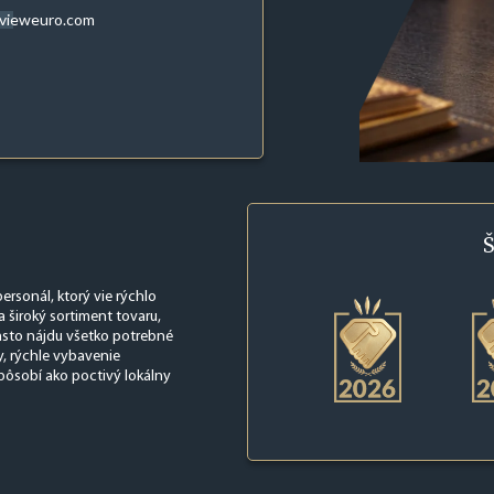
evieweuro.com
Š
personál, ktorý vie rýchlo
široký sortiment tovaru,
často nájdu všetko potrebné
y, rýchle vybavenie
a pôsobí ako poctivý lokálny