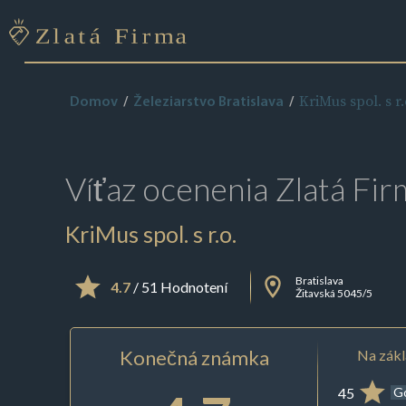
KriMus spol. s r.
Domov
Železiarstvo Bratislava
Víťaz ocenenia
Zlatá Fir
KriMus spol. s r.o.
Bratislava
4.7
/ 51 Hodnotení
Žitavská 5045/5
Konečná známka
Na zákl
45
G