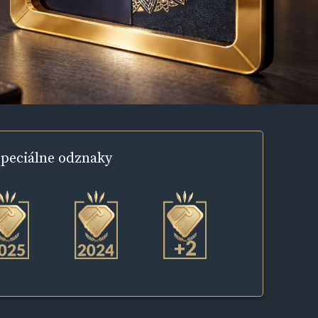
peciálne
odznaky
+2