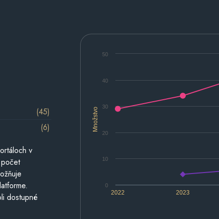
50
40
30
(45)
Množstvo
(6)
20
ortáloch v
10
 počet
možňuje
latforme.
0
2022
2023
li dostupné