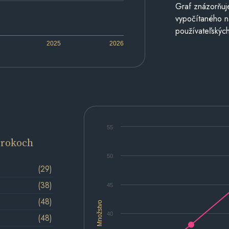
Graf znázorňuj
vypočítaného n
používateľských
2025
2026
55
 rokoch
50
(29)
(38)
45
(48)
Množstvo
40
(48)