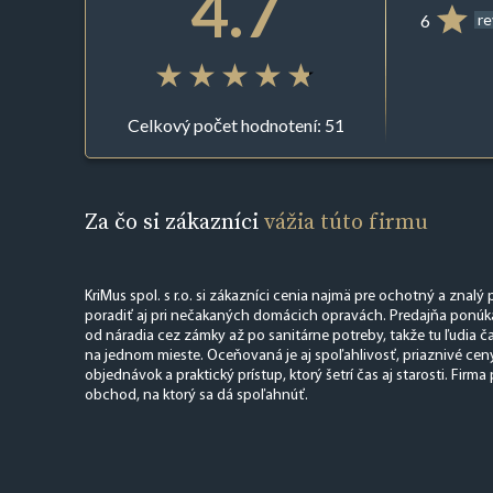
4.7
6
r
Celkový počet hodnotení: 51
Za čo si zákazníci
vážia túto firmu
KriMus spol. s r.o. si zákazníci cenia najmä pre ochotný a znalý 
poradiť aj pri nečakaných domácich opravách. Predajňa ponúka 
od náradia cez zámky až po sanitárne potreby, takže tu ľudia 
na jednom mieste. Oceňovaná je aj spoľahlivosť, priaznivé cen
objednávok a praktický prístup, ktorý šetrí čas aj starosti. Firm
obchod, na ktorý sa dá spoľahnúť.