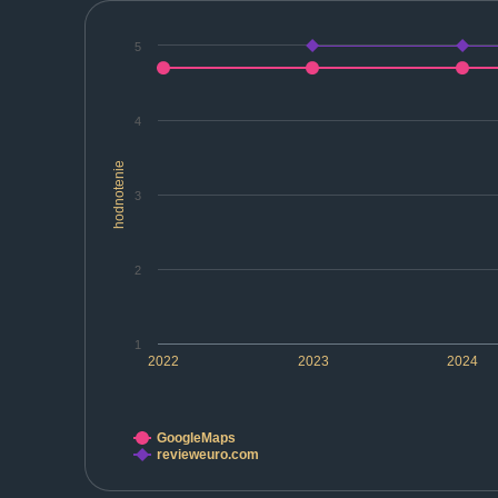
5
4
hodnotenie
3
2
1
2022
2023
2024
GoogleMaps
revieweuro.com