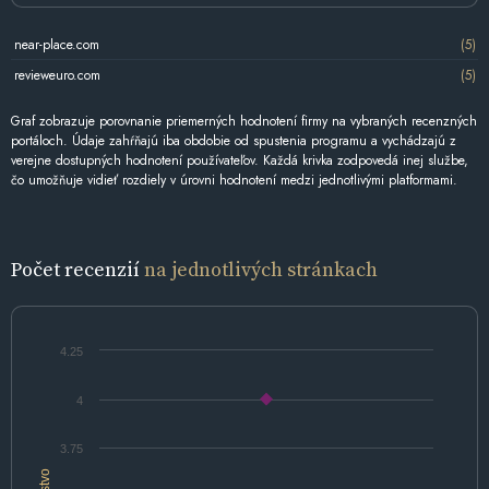
near-place.com
(5)
revieweuro.com
(5)
Graf zobrazuje porovnanie priemerných hodnotení firmy na vybraných recenzných
portáloch. Údaje zahŕňajú iba obdobie od spustenia programu a vychádzajú z
verejne dostupných hodnotení používateľov. Každá krivka zodpovedá inej službe,
čo umožňuje vidieť rozdiely v úrovni hodnotení medzi jednotlivými platformami.
Počet recenzií
na jednotlivých stránkach
4.25
4
3.75