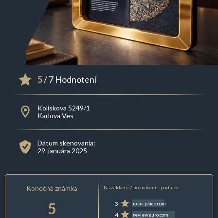
5
/ 7 Hodnotení
Kolískova 5249/1
Karlova Ves
Dátum skenovania:
29. januára 2025
Konečná známka
Na základe 7 hodnotení z portálov:
5
3
near-place.com
4
revieweuro.com