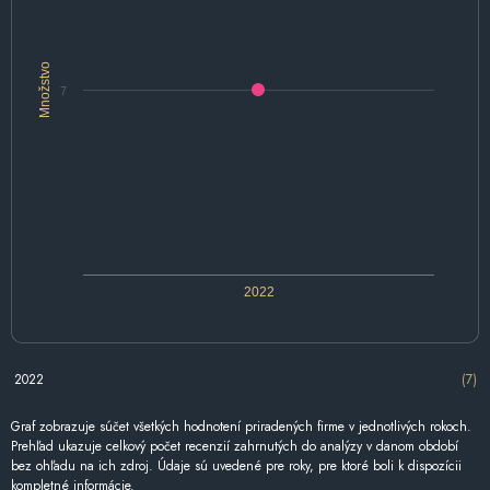
Množstvo
7
2022
2022
(7)
Graf zobrazuje súčet všetkých hodnotení priradených firme v jednotlivých rokoch.
Prehľad ukazuje celkový počet recenzií zahrnutých do analýzy v danom období
bez ohľadu na ich zdroj. Údaje sú uvedené pre roky, pre ktoré boli k dispozícii
kompletné informácie.