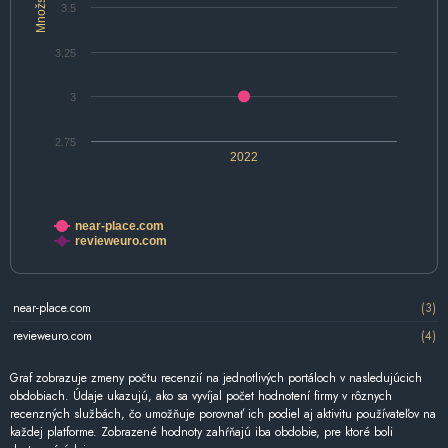
Množstvo
3.5
3.25
3
2.75
2022
near-place.com
revieweuro.com
near-place.com
(3)
revieweuro.com
(4)
Graf zobrazuje zmeny počtu recenzií na jednotlivých portáloch v nasledujúcich
obdobiach. Údaje ukazujú, ako sa vyvíjal počet hodnotení firmy v rôznych
recenzných službách, čo umožňuje porovnať ich podiel aj aktivitu používateľov na
každej platforme. Zobrazené hodnoty zahŕňajú iba obdobie, pre ktoré boli