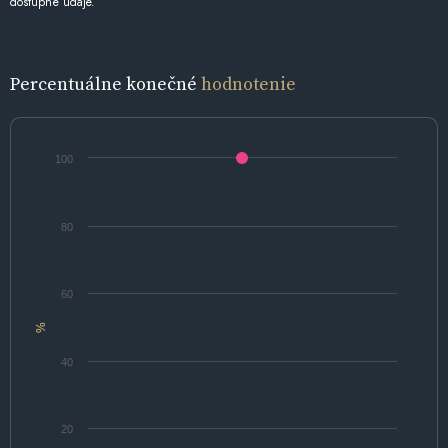
dostupné údaje.
Percentuálne konečné
hodnotenie
100
80
60
%
40
20