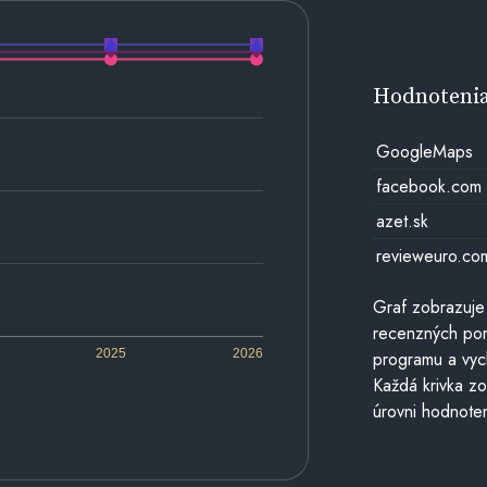
Hodnoteni
GoogleMaps
facebook.com
azet.sk
revieweuro.co
Graf zobrazuje
recenzných por
2025
2026
programu a vyc
Každá krivka zo
úrovni hodnoten