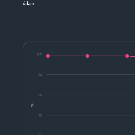
údaje.
100
80
60
%
40