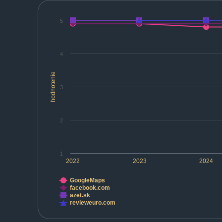
5
4
hodnotenie
3
2
1
2022
2023
2024
GoogleMaps
facebook.com
azet.sk
revieweuro.com