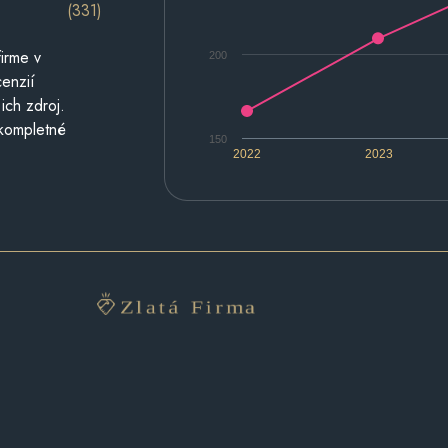
(331)
irme v
200
cenzií
ich zdroj.
 kompletné
150
2022
2023