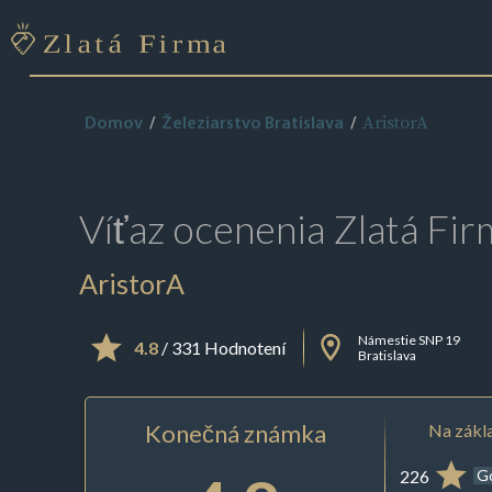
AristorA
Domov
Železiarstvo Bratislava
Víťaz ocenenia
Zlatá Fir
AristorA
Námestie SNP 19
4.8
/ 331 Hodnotení
Bratislava
Konečná známka
Na zákla
226
G