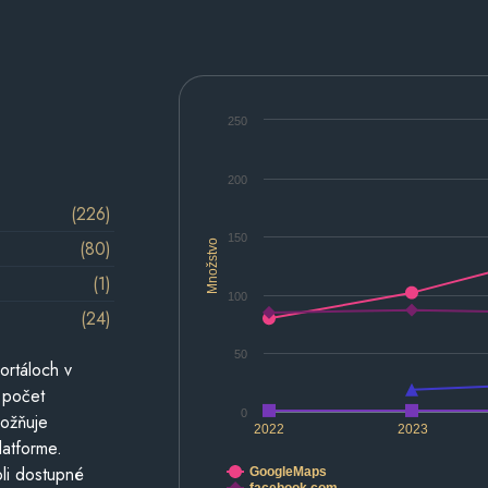
250
200
(226)
150
(80)
Množstvo
(1)
100
(24)
50
ortáloch v
 počet
0
možňuje
2022
2023
latforme.
li dostupné
GoogleMaps