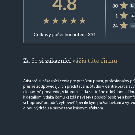
4.8
80
f
1
az
24
r
Celkový počet hodnotení: 331
Za čo si zákazníci
vážia túto firmu
AristorA si zákazníci cenia pre precíznu prácu, profesionálny prí
presne zodpovedajú ich predstavám. Štúdio v centre Bratislavy 
elegantné prostredie, v ktorom sa dá skutočne oddýchnuť. Tím 
k detailom, vďaka čomu každá návšteva pôsobí osobne a komfor
schopnosť poradiť, vyhovieť špecifickým požiadavkám a vytvori
dlhou výdržou a prirodzene krásnym efektom.