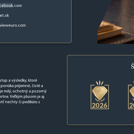
acebook.com
et.sk
evieweuro.com
Š
stup a výsledky, ktoré
ponúka príjemné, čisté a
je milý, ochotný a pozorný
tne. Veľkým plusom je aj
ť nechty či pedikúru s