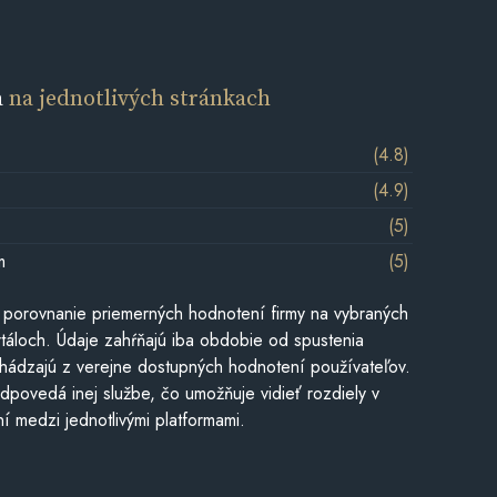
a
na jednotlivých stránkach
(4.8)
(4.9)
(5)
m
(5)
 porovnanie priemerných hodnotení firmy na vybraných
táloch. Údaje zahŕňajú iba obdobie od spustenia
hádzajú z verejne dostupných hodnotení používateľov.
dpovedá inej službe, čo umožňuje vidieť rozdiely v
í medzi jednotlivými platformami.