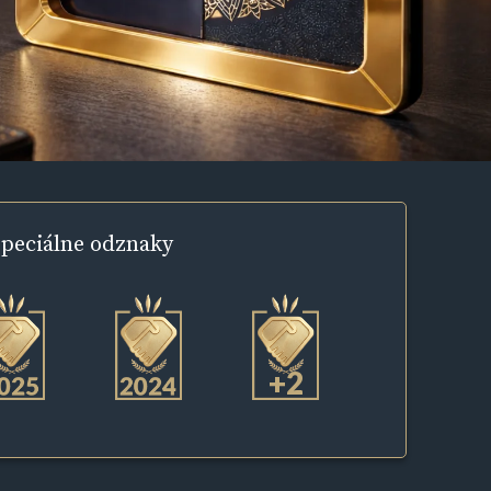
peciálne
odznaky
+2