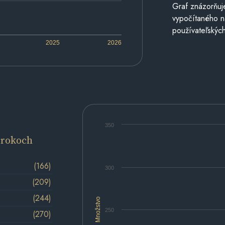
Graf znázorňuj
vypočítaného n
používateľských
2025
2026
350
 rokoch
(166)
300
(209)
(244)
Množstvo
250
(270)