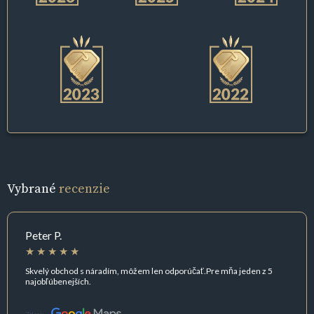
Vybrané
recenzie
Peter P.
Skvelý obchod s náradím, môžem len odporúčať.Pre mňa jeden z 5
najobľúbenejších.