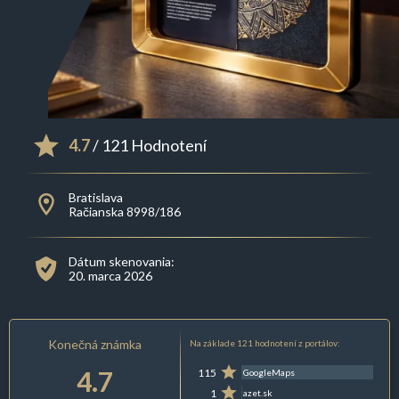
4.7
/ 121 Hodnotení
Bratislava
Račianska 8998/186
Dátum skenovania:
20. marca 2026
Konečná známka
Na základe 121 hodnotení z portálov:
4.7
115
GoogleMaps
1
azet.sk