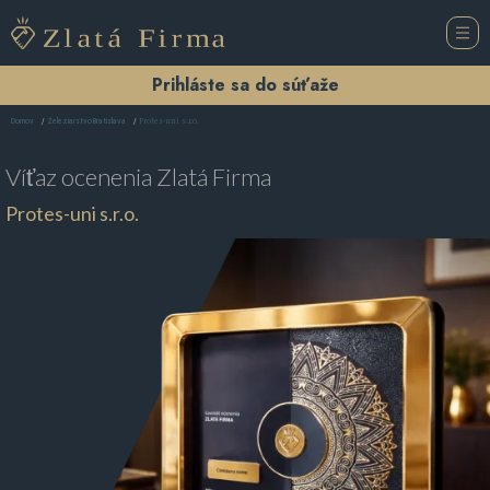
Prihláste sa do súťaže
Protes-uni s.r.o.
Domov
Železiarstvo Bratislava
Víťaz ocenenia
Zlatá Firma
Protes-uni s.r.o.