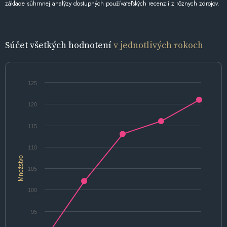
základe súhrnnej analýzy dostupných používateľských recenzií z rôznych zdrojov.
Súčet všetkých hodnotení
v jednotlivých rokoch
125
120
115
110
Množstvo
105
100
95