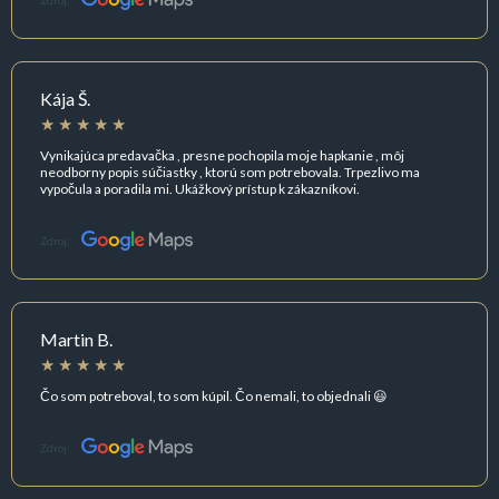
Zdroj:
Kája Š.
Vynikajúca predavačka , presne pochopila moje hapkanie , môj
neodborny popis súčiastky , ktorú som potrebovala. Trpezlivo ma
vypočula a poradila mi. Ukážkový prístup k zákazníkovi.
Zdroj:
Martin B.
Čo som potreboval, to som kúpil. Čo nemali, to objednali 😃
Zdroj: