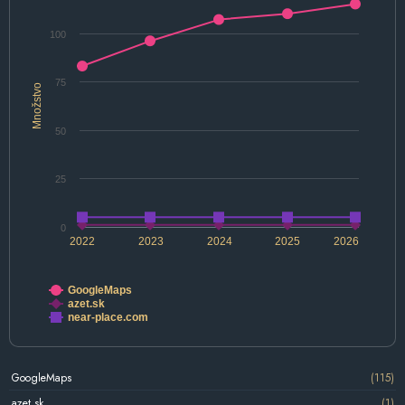
100
75
Množstvo
50
25
0
2022
2023
2024
2025
2026
GoogleMaps
azet.sk
near-place.com
GoogleMaps
(115)
azet.sk
(1)