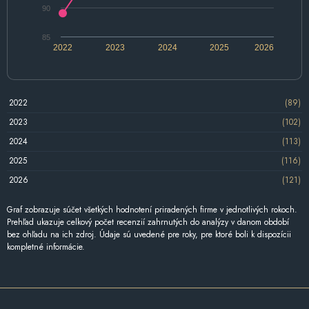
90
85
2022
2023
2024
2025
2026
2022
(89)
2023
(102)
2024
(113)
2025
(116)
2026
(121)
Graf zobrazuje súčet všetkých hodnotení priradených firme v jednotlivých rokoch.
Prehľad ukazuje celkový počet recenzií zahrnutých do analýzy v danom období
bez ohľadu na ich zdroj. Údaje sú uvedené pre roky, pre ktoré boli k dispozícii
kompletné informácie.