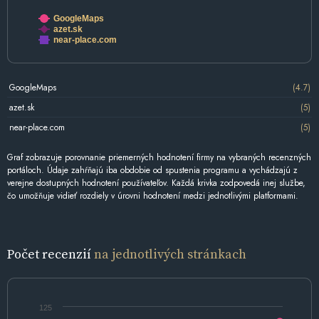
GoogleMaps
azet.sk
near-place.com
GoogleMaps
(4.7)
azet.sk
(5)
near-place.com
(5)
Graf zobrazuje porovnanie priemerných hodnotení firmy na vybraných recenzných
portáloch. Údaje zahŕňajú iba obdobie od spustenia programu a vychádzajú z
verejne dostupných hodnotení používateľov. Každá krivka zodpovedá inej službe,
čo umožňuje vidieť rozdiely v úrovni hodnotení medzi jednotlivými platformami.
Počet recenzií
na jednotlivých stránkach
125