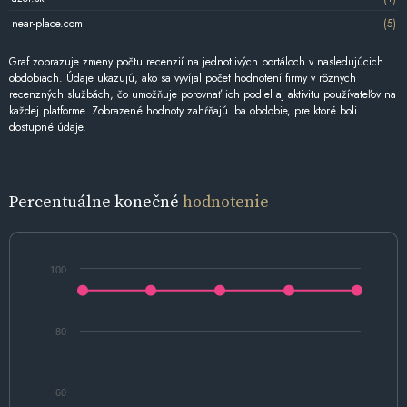
near-place.com
(5)
Graf zobrazuje zmeny počtu recenzií na jednotlivých portáloch v nasledujúcich
obdobiach. Údaje ukazujú, ako sa vyvíjal počet hodnotení firmy v rôznych
recenzných službách, čo umožňuje porovnať ich podiel aj aktivitu používateľov na
každej platforme. Zobrazené hodnoty zahŕňajú iba obdobie, pre ktoré boli
dostupné údaje.
Percentuálne konečné
hodnotenie
100
80
60