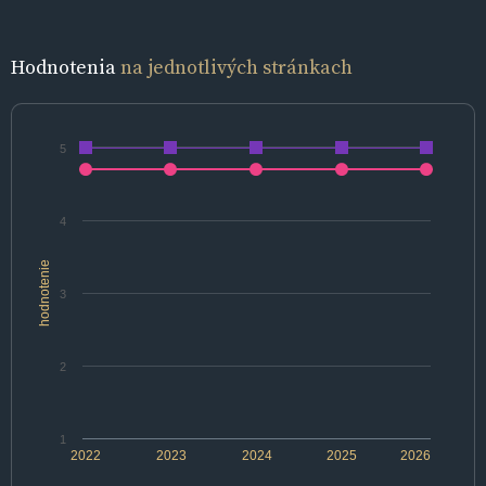
Hodnotenia
na jednotlivých stránkach
5
4
hodnotenie
3
2
1
2022
2023
2024
2025
2026