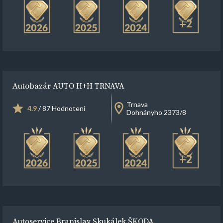
+2
Autobazár AUTO H+H TRNAVA
Trnava
4.9
/ 87 Hodnotení
Dohnányho 2373/8
+2
Autoservice Branislav Skukálek ŠKODA