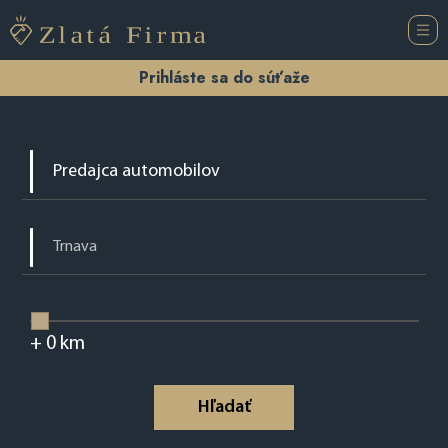
Prihláste sa do súťaže
+
0
km
Hľadať