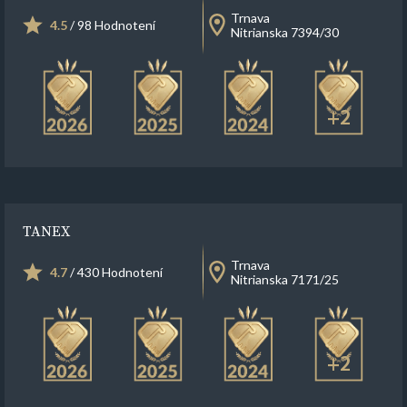
Trnava
4.5
/ 98 Hodnotení
Nitrianska 7394/30
+2
TANEX
Trnava
4.7
/ 430 Hodnotení
Nitrianska 7171/25
+2