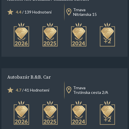
Trnava
4.4
/ 139 Hodnotení
Nitrianska 15
+2
Autobazár B.&B. Car
Trnava
4.7
/ 41 Hodnotení
Trstínska cesta 2/A
+2