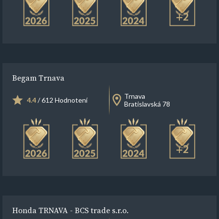
+2
Begam Trnava
Trnava
4.4
/ 612 Hodnotení
Bratislavská 78
+2
Honda TRNAVA - BCS trade s.r.o.