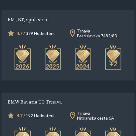
RM JET, spol. s r.o.
Trnava
4.7
/ 379 Hodnotení
Bratislavská 7482/80
+2
BMW Bavaria TT Trnava
Trnava
4.7
/ 192 Hodnotení
Nitrianska cesta 6A