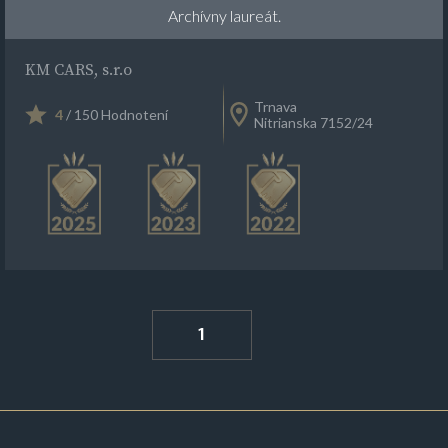
Archívny laureát.
KM CARS, s.r.o
Trnava
4
/ 150 Hodnotení
Nitrianska 7152/24
1