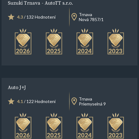
Suzuki Trnava - AutoTT s.r.o.
Trnava
4.3
/ 132 Hodnotení
Nová 7857/1
Auto J+J
Trnava
4.1
/ 122 Hodnotení
Priemyselná 9