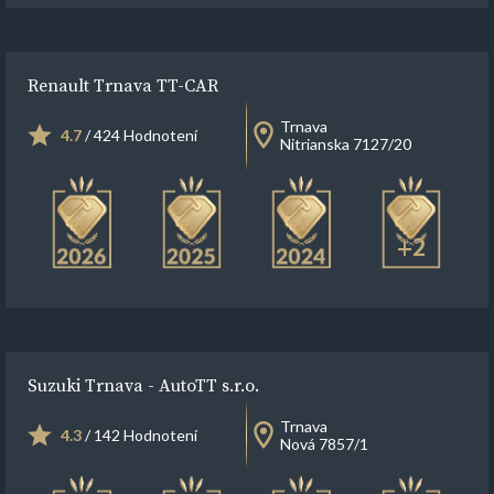
Renault Trnava TT-CAR
Trnava
4.7
/ 424 Hodnotení
Nitrianska 7127/20
+2
Suzuki Trnava - AutoTT s.r.o.
Trnava
4.3
/ 142 Hodnotení
Nová 7857/1