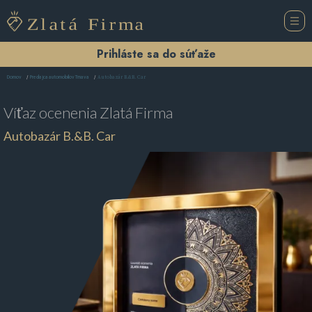
Prihláste sa do súťaže
Autobazár B.&B. Car
Domov
Predajca automobilov Trnava
Víťaz ocenenia
Zlatá Firma
Autobazár B.&B. Car