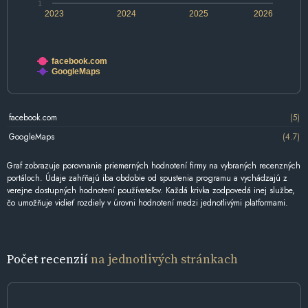
1
2023
2024
2025
2026
facebook.com
GoogleMaps
facebook.com
(5)
GoogleMaps
(4.7)
Graf zobrazuje porovnanie priemerných hodnotení firmy na vybraných recenzných
portáloch. Údaje zahŕňajú iba obdobie od spustenia programu a vychádzajú z
verejne dostupných hodnotení používateľov. Každá krivka zodpovedá inej službe,
čo umožňuje vidieť rozdiely v úrovni hodnotení medzi jednotlivými platformami.
Počet recenzií
na jednotlivých stránkach