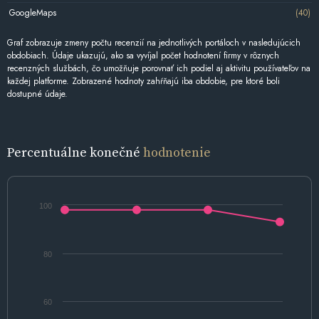
GoogleMaps
(40)
Graf zobrazuje zmeny počtu recenzií na jednotlivých portáloch v nasledujúcich
obdobiach. Údaje ukazujú, ako sa vyvíjal počet hodnotení firmy v rôznych
recenzných službách, čo umožňuje porovnať ich podiel aj aktivitu používateľov na
každej platforme. Zobrazené hodnoty zahŕňajú iba obdobie, pre ktoré boli
dostupné údaje.
Percentuálne konečné
hodnotenie
100
80
60