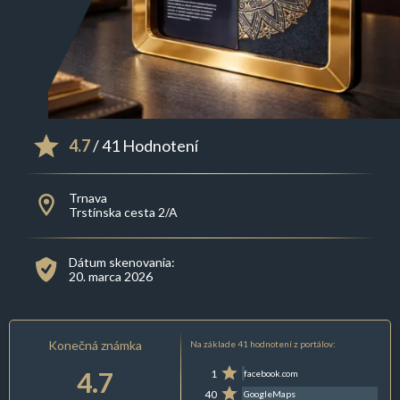
4.7
/ 41 Hodnotení
Trnava
Trstínska cesta 2/A
Dátum skenovania:
20. marca 2026
Konečná známka
Na základe 41 hodnotení z portálov:
4.7
1
facebook.com
40
GoogleMaps