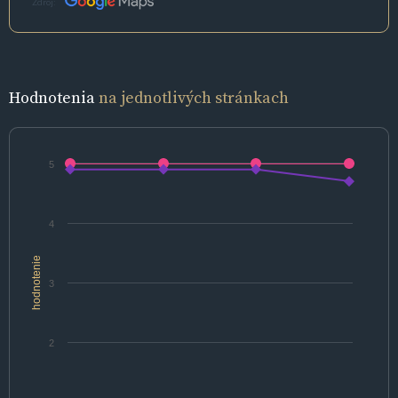
Zdroj:
Hodnotenia
na jednotlivých stránkach
5
4
hodnotenie
3
2