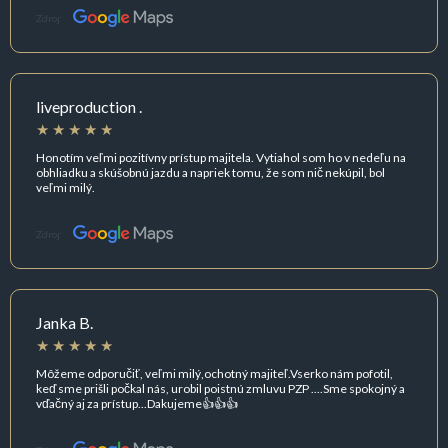
Zdroj:
liveproduction .
Honotím veľmi pozitívny prístup majitela. Vytiahol som ho v nedeľu na
obhliadku a skúšobnú jazdu a napriek tomu, že som nič nekúpil, bol
veľmi milý.
Zdroj:
Janka B.
Môžeme odporučiť, veľmi milý,ochotný majiteľ.Vserko nám pofotil,
keď sme prišli počkal nás, urobil poistnú zmluvu PZP ....Sme spokojný a
vďačný aj za prístup...Dakujeme👍👍👍