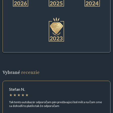
Vybrané
recenzie
Stefan N.
Tak tento autobazár odporúčam pán predávajúci bol milí a na čom sme
sa dohodli to platilo tak že odporúčam