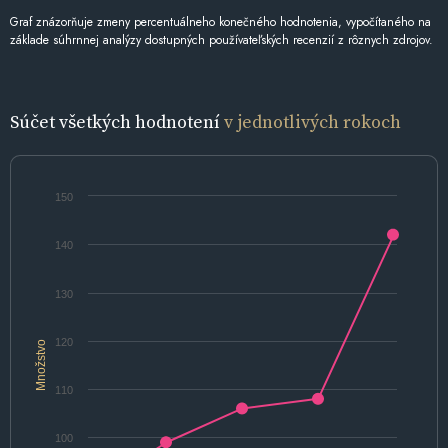
Graf znázorňuje zmeny percentuálneho konečného hodnotenia, vypočítaného na
základe súhrnnej analýzy dostupných používateľských recenzií z rôznych zdrojov.
Súčet všetkých hodnotení
v jednotlivých rokoch
150
140
130
120
Množstvo
110
100