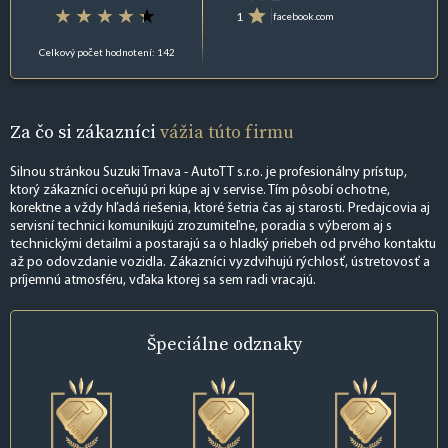
1
facebook.com
Celkový počet hodnotení: 142
Za čo si zákazníci
vážia túto firmu
Silnou stránkou Suzuki Trnava - AutoTT s.r.o. je profesionálny prístup,
ktorý zákazníci oceňujú pri kúpe aj v servise. Tím pôsobí ochotne,
korektne a vždy hľadá riešenia, ktoré šetria čas aj starosti. Predajcovia aj
servisní technici komunikujú zrozumiteľne, poradia s výberom aj s
technickými detailmi a postarajú sa o hladký priebeh od prvého kontaktu
až po odovzdanie vozidla. Zákazníci vyzdvihujú rýchlosť, ústretovosť a
príjemnú atmosféru, vďaka ktorej sa sem radi vracajú.
Špeciálne
odznaky