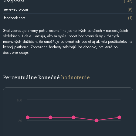
GoogleMaps
(132)
revieweuro.com
(9)
facebook.com
(1)
Graf zobrazuje zmeny počtu recenzií na jednotlivých portáloch v nasledujúcich
obdobiach. Údaje ukazujú, ako sa vyvíjal počet hodnotení firmy v rôznych
recenzných službách, čo umožňuje porovnať ich podiel aj aktivitu používateľov na
každej platforme. Zobrazené hodnoty zahŕňajú iba obdobie, pre ktoré boli
dostupné údaje.
Percentuálne konečné
hodnotenie
100
80