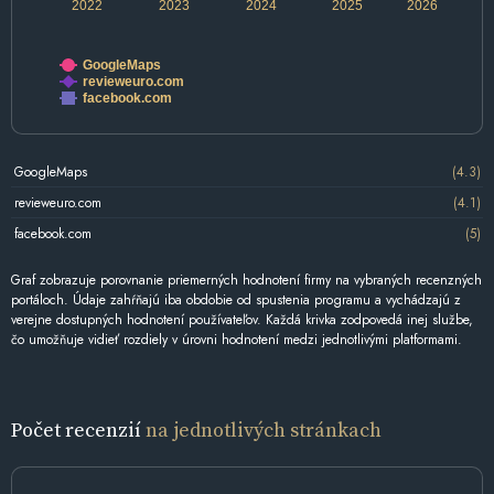
2022
2023
2024
2025
2026
GoogleMaps
revieweuro.com
facebook.com
GoogleMaps
(4.3)
revieweuro.com
(4.1)
facebook.com
(5)
Graf zobrazuje porovnanie priemerných hodnotení firmy na vybraných recenzných
portáloch. Údaje zahŕňajú iba obdobie od spustenia programu a vychádzajú z
verejne dostupných hodnotení používateľov. Každá krivka zodpovedá inej službe,
čo umožňuje vidieť rozdiely v úrovni hodnotení medzi jednotlivými platformami.
Počet recenzií
na jednotlivých stránkach