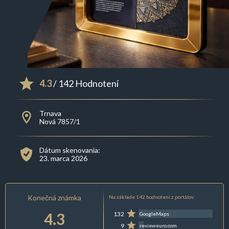
4.3
/ 142 Hodnotení
Trnava
Nová 7857/1
Dátum skenovania:
23. marca 2026
Konečná známka
Na základe 142 hodnotení z portálov:
4.3
132
GoogleMaps
9
revieweuro.com