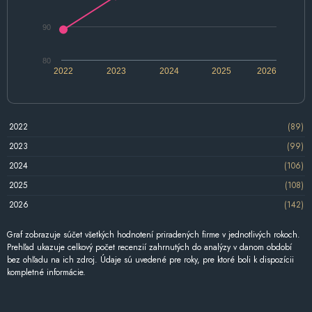
90
80
2022
2023
2024
2025
2026
2022
(89)
2023
(99)
2024
(106)
2025
(108)
2026
(142)
Graf zobrazuje súčet všetkých hodnotení priradených firme v jednotlivých rokoch.
Prehľad ukazuje celkový počet recenzií zahrnutých do analýzy v danom období
bez ohľadu na ich zdroj. Údaje sú uvedené pre roky, pre ktoré boli k dispozícii
kompletné informácie.