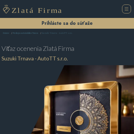
Prihláste sa do súťaže
Suzuki Trnava - AutoTT s.r.o.
Domov
Predajca automobilov Trnava
Víťaz ocenenia
Zlatá Firma
Suzuki Trnava - AutoTT s.r.o.