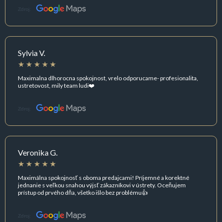
Zdroj:
Sylvia V.
Maximalna dlhorocna spokojnost, vrelo odporucame- profesionalita,
ustretovost, mily team ludi❤️
Zdroj:
Veronika G.
Maximálna spokojnosť s oboma predajcami! Príjemné a korektné
jednanie s veľkou snahou výjsť zákazníkovi v ústrety. Oceňujem
prístup od prvého dňa, všetko išlo bez problému👍
Zdroj: