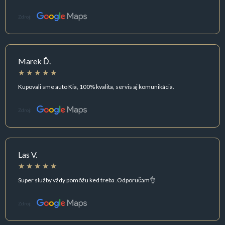
Zdroj:
Marek Ď.
Kupovali sme auto Kia, 100% kvalita, servis aj komunikácia.
Zdroj:
Las V.
Super služby vždy pomôžu ked treba .Odporučam👌
Zdroj: