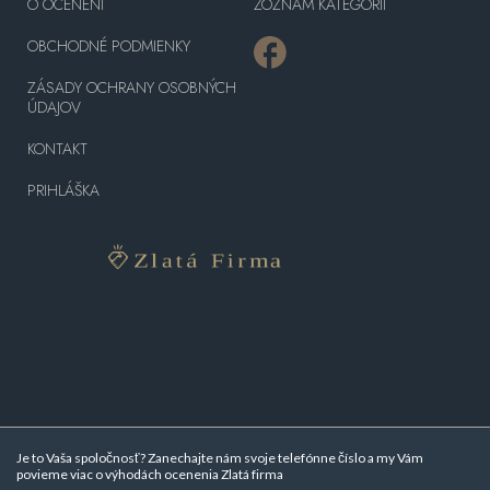
O OCENENÍ
ZOZNAM KATEGÓRII
OBCHODNÉ PODMIENKY
ZÁSADY OCHRANY OSOBNÝCH
ÚDAJOV
KONTAKT
PRIHLÁŠKA
Je to Vaša spoločnosť? Zanechajte nám svoje telefónne číslo a my Vám
povieme viac o
výhodách ocenenia Zlatá firma