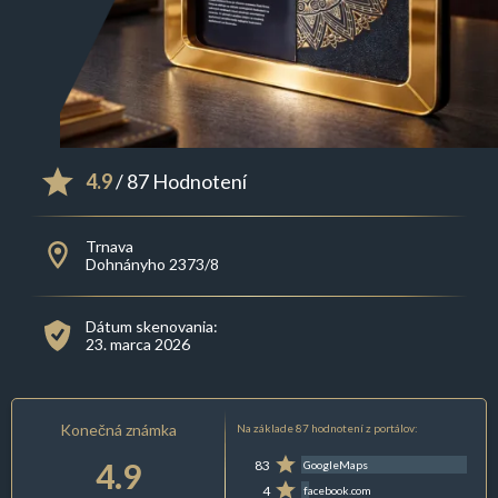
4.9
/ 87 Hodnotení
Trnava
Dohnányho 2373/8
Dátum skenovania:
23. marca 2026
Konečná známka
Na základe 87 hodnotení z portálov:
4.9
83
GoogleMaps
4
facebook.com