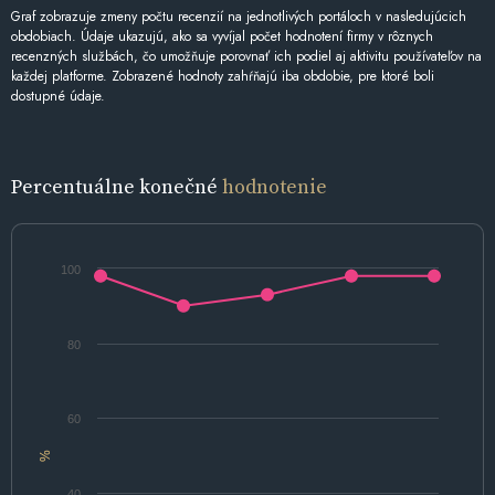
Graf zobrazuje zmeny počtu recenzií na jednotlivých portáloch v nasledujúcich
obdobiach. Údaje ukazujú, ako sa vyvíjal počet hodnotení firmy v rôznych
recenzných službách, čo umožňuje porovnať ich podiel aj aktivitu používateľov na
každej platforme. Zobrazené hodnoty zahŕňajú iba obdobie, pre ktoré boli
dostupné údaje.
Percentuálne konečné
hodnotenie
100
80
60
%
40