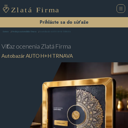
Prihláste sa do súťaže
Autobazár AUTO H+H TRNAVA
Domov
Predajca automobilov Trnava
Víťaz ocenenia
Zlatá Firma
Autobazár AUTO H+H TRNAVA