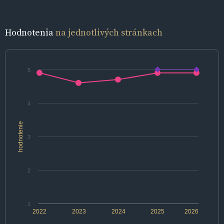
Hodnotenia
na jednotlivých stránkach
5
4
hodnotenie
3
2
1
2022
2023
2024
2025
2026