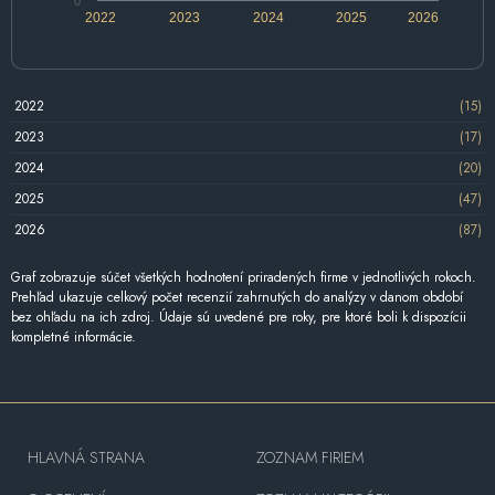
0
2022
2023
2024
2025
2026
2022
(15)
2023
(17)
2024
(20)
2025
(47)
2026
(87)
Graf zobrazuje súčet všetkých hodnotení priradených firme v jednotlivých rokoch.
Prehľad ukazuje celkový počet recenzií zahrnutých do analýzy v danom období
bez ohľadu na ich zdroj. Údaje sú uvedené pre roky, pre ktoré boli k dispozícii
kompletné informácie.
HLAVNÁ STRANA
ZOZNAM FIRIEM