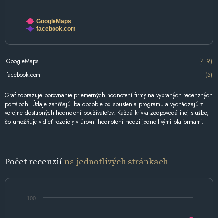
GoogleMaps
facebook.com
GoogleMaps
(4.9)
facebook.com
(5)
Graf zobrazuje porovnanie priemerných hodnotení firmy na vybraných recenzných
portáloch. Údaje zahŕňajú iba obdobie od spustenia programu a vychádzajú z
verejne dostupných hodnotení používateľov. Každá krivka zodpovedá inej službe,
čo umožňuje vidieť rozdiely v úrovni hodnotení medzi jednotlivými platformami.
Počet recenzií
na jednotlivých stránkach
100