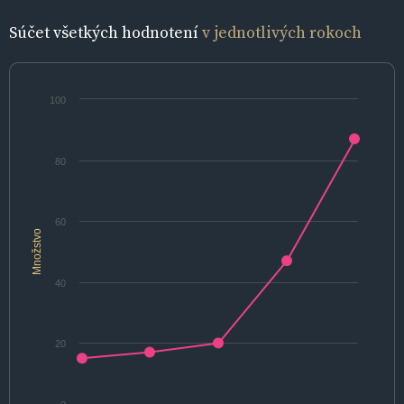
Súčet všetkých hodnotení
v jednotlivých rokoch
100
80
60
Množstvo
40
20