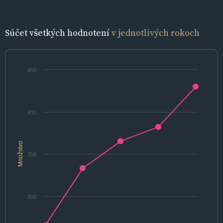
Súčet všetkých hodnotení
v jednotlivých rokoch
450
400
Množstvo
350
300