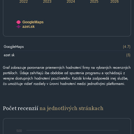
2022
2023
2024
2025
2026
GoogleMaps
azet.sk
GoogleMaps
(4.7)
azet.sk
(5)
Graf zobrazuje porovnanie priemerných hodnotení firmy na vybraných recenzných
portáloch. Údaje zahŕňajú iba obdobie od spustenia programu a vychádzajú z
verejne dostupných hodnotení používateľov. Každá krivka zodpovedá inej službe,
čo umožňuje vidieť rozdiely v úrovni hodnotení medzi jednotlivými platformami.
Počet recenzií
na jednotlivých stránkach
500