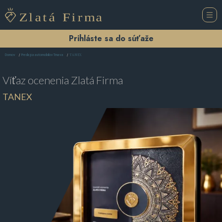
Prihláste sa do súťaže
TANEX
Domov
Predajca automobilov Trnava
Víťaz ocenenia
Zlatá Firma
TANEX