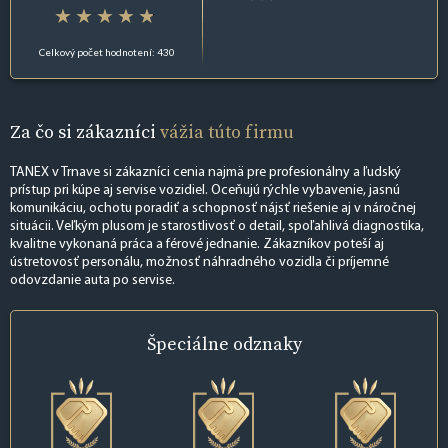
Celkový počet hodnotení: 430
Za čo si zákazníci
vážia túto firmu
TANEX v Trnave si zákazníci cenia najmä pre profesionálny a ľudský
prístup pri kúpe aj servise vozidiel. Oceňujú rýchle vybavenie, jasnú
komunikáciu, ochotu poradiť a schopnosť nájsť riešenie aj v náročnej
situácii. Veľkým plusom je starostlivosť o detail, spoľahlivá diagnostika,
kvalitne vykonaná práca a férové jednanie. Zákazníkov poteší aj
ústretovosť personálu, možnosť náhradného vozidla či príjemné
odovzdanie auta po servise.
Špeciálne
odznaky