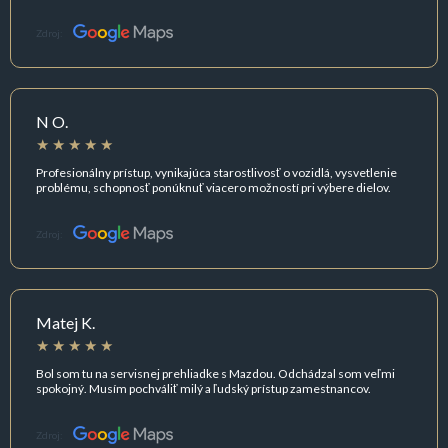
Zdroj:
N O.
Profesionálny prístup, vynikajúca starostlivosť o vozidlá, vysvetlenie
problému, schopnosť ponúknuť viacero možností pri výbere dielov.
Zdroj:
Matej K.
Bol som tu na servisnej prehliadke s Mazdou. Odchádzal som veľmi
spokojný. Musím pochváliť milý a ľudský prístup zamestnancov.
Zdroj: