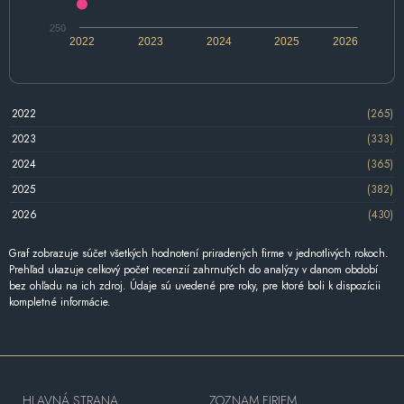
250
2022
2023
2024
2025
2026
2022
(265)
2023
(333)
2024
(365)
2025
(382)
2026
(430)
Graf zobrazuje súčet všetkých hodnotení priradených firme v jednotlivých rokoch.
Prehľad ukazuje celkový počet recenzií zahrnutých do analýzy v danom období
bez ohľadu na ich zdroj. Údaje sú uvedené pre roky, pre ktoré boli k dispozícii
kompletné informácie.
HLAVNÁ STRANA
ZOZNAM FIRIEM