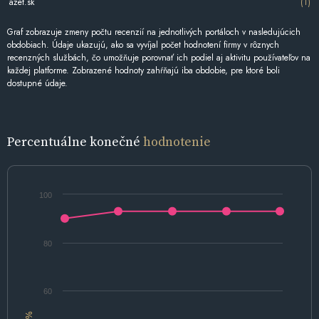
azet.sk
(1)
Graf zobrazuje zmeny počtu recenzií na jednotlivých portáloch v nasledujúcich
obdobiach. Údaje ukazujú, ako sa vyvíjal počet hodnotení firmy v rôznych
recenzných službách, čo umožňuje porovnať ich podiel aj aktivitu používateľov na
každej platforme. Zobrazené hodnoty zahŕňajú iba obdobie, pre ktoré boli
dostupné údaje.
Percentuálne konečné
hodnotenie
100
80
60
%