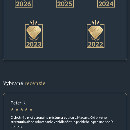
Vybrané
recenzie
Peter K.
Ochotný a profesionálny prístup predajcu p.Macuru.Od prvého
stretnutia až po odovzdanie vozidla všetko prebiehalo presne podľa
dohody.