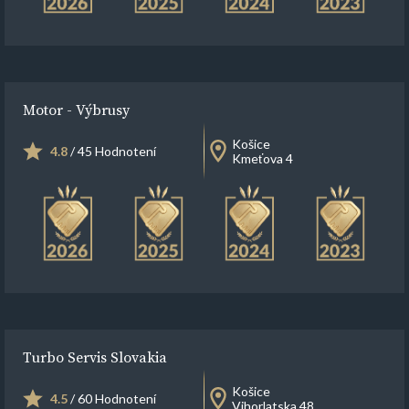
Motor - Výbrusy
Košice
4.8
/ 45 Hodnotení
Kmeťova 4
Turbo Servis Slovakia
Košice
4.5
/ 60 Hodnotení
Vihorlatska 48