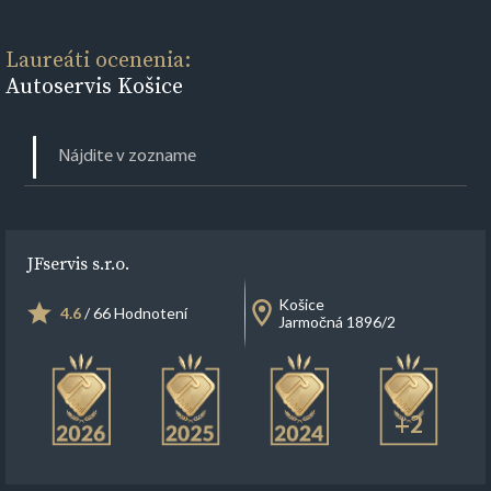
Laureáti ocenenia:
Autoservis Košice
JFservis s.r.o.
Košice
4.6
/ 66 Hodnotení
Jarmočná 1896/2
+2