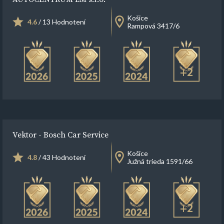
Košice
4.6
/ 13 Hodnotení
Rampová 3417/6
+2
Vektor - Bosch Car Service
Košice
4.8
/ 43 Hodnotení
Južná trieda 1591/66
+2