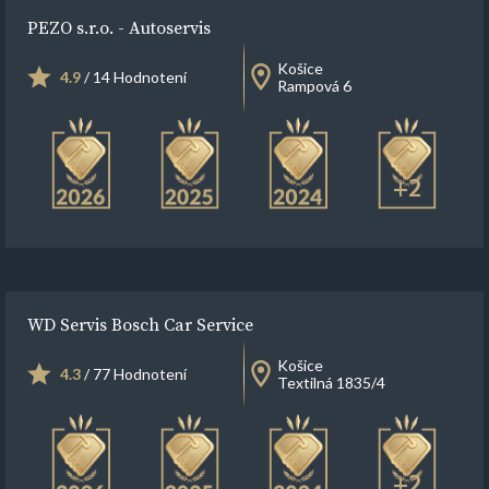
PEZO s.r.o. - Autoservis
Košice
4.9
/ 14 Hodnotení
Rampová 6
+2
WD Servis Bosch Car Service
Košice
4.3
/ 77 Hodnotení
Textilná 1835/4
+2