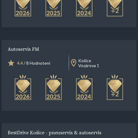
+2
Autoservis FM
Košice
4.4
/ 8 Hodnotení
Vozárova 1
+2
BestDrive Košice - pneuservis & autoservis