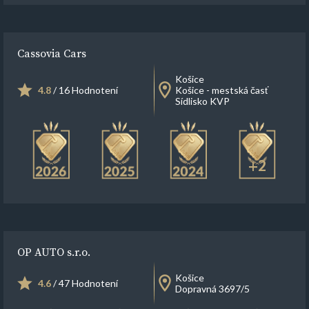
Cassovia Cars
Košice
4.8
/ 16 Hodnotení
Košice - mestská časť
Sídlisko KVP
+2
OP AUTO s.r.o.
Košice
4.6
/ 47 Hodnotení
Dopravná 3697/5