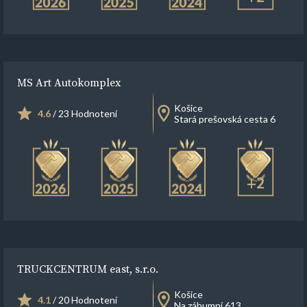
MS Art Autokomplex
Košice
4.6
/ 23 Hodnotení
Stará prešovská cesta 6
+2
TRUCKCENTRUM east, s.r.o.
Košice
4.1
/ 20 Hodnotení
Na záhumní 613