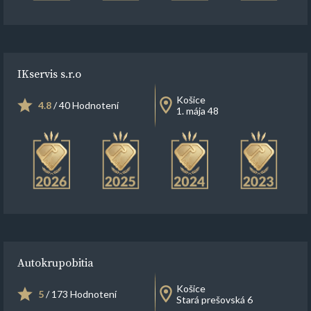
IKservis s.r.o
Košice
4.8
/ 40 Hodnotení
1. mája 48
Autokrupobitia
Košice
5
/ 173 Hodnotení
Stará prešovská 6