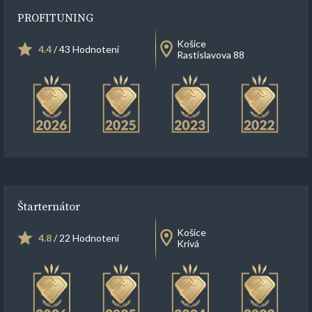
PROFITUNING
Košice
4.4
/ 43 Hodnotení
Rastislavova 88
Štarternátor
Košice
4.8
/ 22 Hodnotení
Krivá