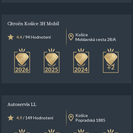
Citroën Košice 3H Mobil
Košice
4.4
/ 94 Hodnotení
Moldavská cesta 28/A
+2
Autoservis LL
Košice
4.9
/ 149 Hodnotení
Popradská 1885