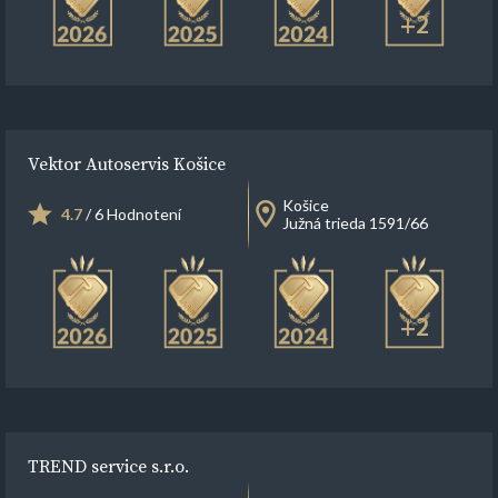
+2
Vektor Autoservis Košice
Košice
4.7
/ 6 Hodnotení
Južná trieda 1591/66
+2
TREND service s.r.o.