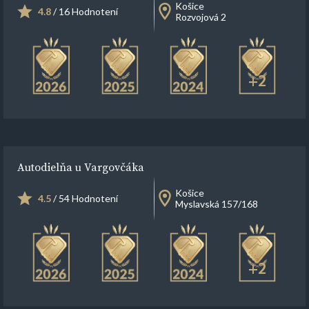
Košice
4.8
/ 16 Hodnotení
Rozvojová 2
+2
Autodielňa u Vargovčáka
Košice
4.5
/ 54 Hodnotení
Myslavská 157/168
+2