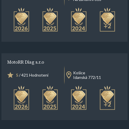
+2
MotoRR Diag s.r.o
Košice
5
/ 421 Hodnotení
Idanská 772/11
+2