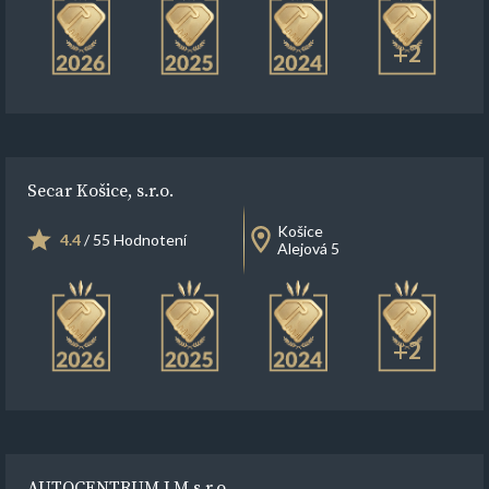
+2
Secar Košice, s.r.o.
Košice
4.4
/ 55 Hodnotení
Alejová 5
+2
AUTOCENTRUM LM s.r.o.