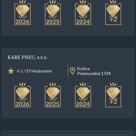
+2
KABE PNEU, s.r.o.
Košice
4.5
/ 37 Hodnotení
Priemyselná 1734
+2