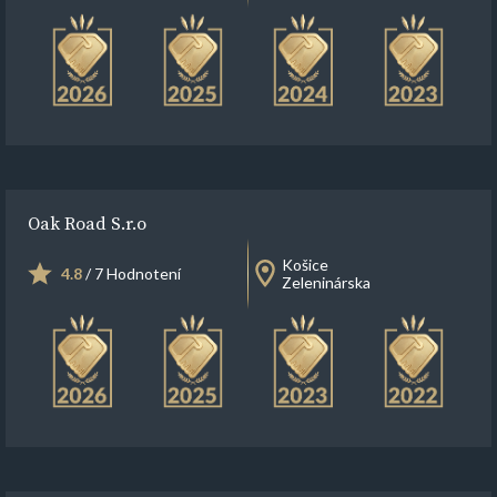
Oak Road S.r.o
Košice
4.8
/ 7 Hodnotení
Zeleninárska