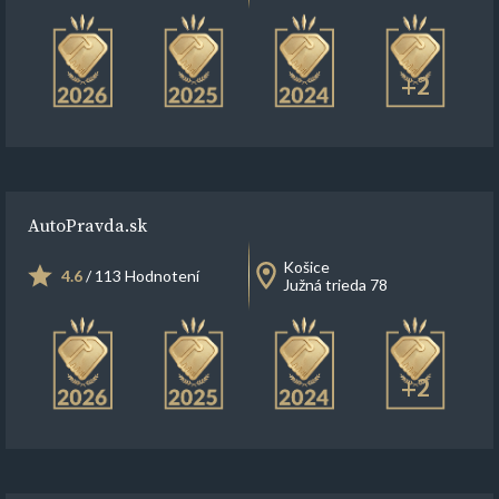
+2
AutoPravda.sk
Košice
4.6
/ 113 Hodnotení
Južná trieda 78
+2