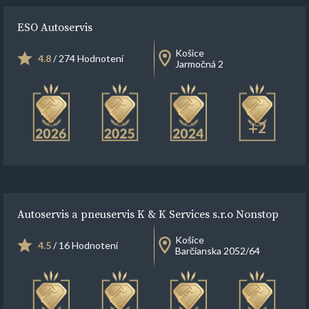
ESO Autoservis
Košice
4.8
/ 274 Hodnotení
Jarmočná 2
+2
Autoservis a pneuservis K & K Services s.r.o Nonstop
Košice
4.5
/ 16 Hodnotení
Barčianska 2052/64