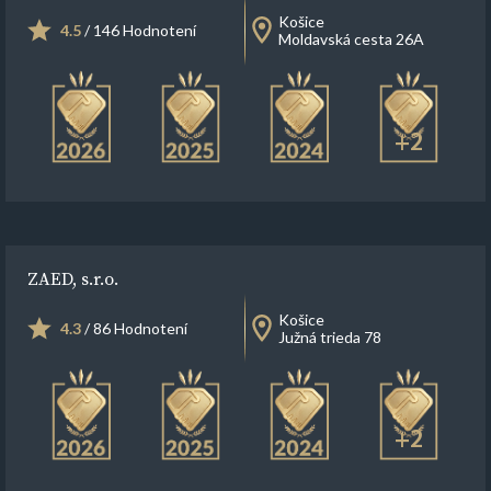
Košice
4.5
/ 146 Hodnotení
Moldavská cesta 26A
+2
ZAED, s.r.o.
Košice
4.3
/ 86 Hodnotení
Južná trieda 78
+2