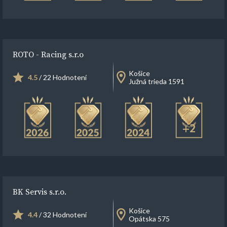
ROTO - Racing s.r.o
Košice
4.5
/ 22 Hodnotení
Južná trieda 1591
+2
BK Servis s.r.o.
Košice
4.4
/ 32 Hodnotení
Opátska 575