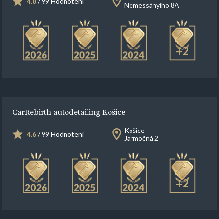
4.8
/ 99 Hodnotení
Nemessányiho 8A
+2
CarRebirth autodetailing Košice
Košice
4.6
/ 99 Hodnotení
Jarmočná 2
+2