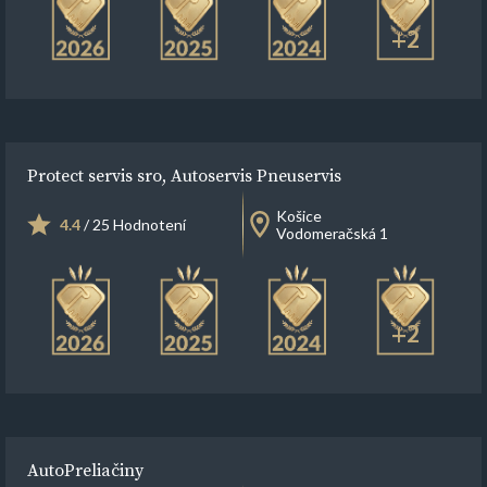
+2
Protect servis sro, Autoservis Pneuservis
Košice
4.4
/ 25 Hodnotení
Vodomeračská 1
+2
AutoPreliačiny