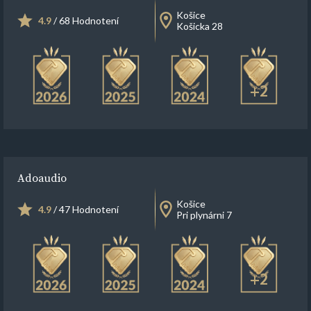
Košice
4.9
/ 68 Hodnotení
Košicka 28
+2
Adoaudio
Košice
4.9
/ 47 Hodnotení
Pri plynárni 7
+2