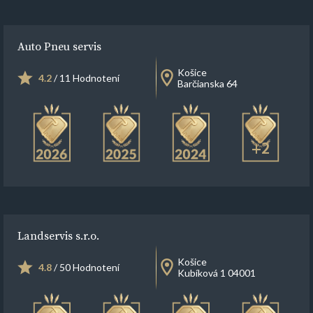
Auto Pneu servis
Košice
4.2
/ 11 Hodnotení
Barčianska 64
+2
Landservis s.r.o.
Košice
4.8
/ 50 Hodnotení
Kubíková 1 04001