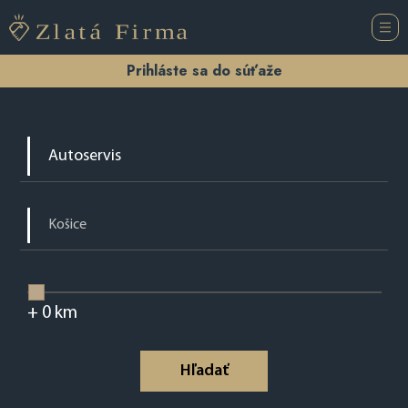
Prihláste sa do súťaže
+
0
km
Hľadať