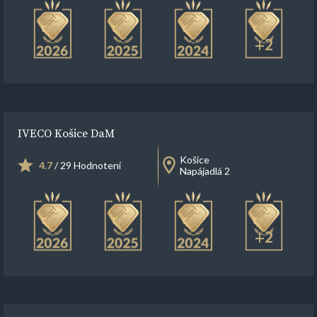
+2
IVECO Košice DaM
Košice
4.7
/ 29 Hodnotení
Napájadlá 2
+2