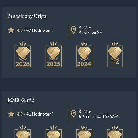
Autoslužby Uriga
Košice
4.9
/ 49 Hodnotení
Kostrova 36
+2
MMR Garáž
Košice
4.9
/ 41 Hodnotení
Južná trieda 1595/74