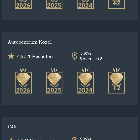
+2
Autocentrum Kozel
Košice
4.5
/ 28 Hodnotení
Slovenská 8
+2
C4R
Košice