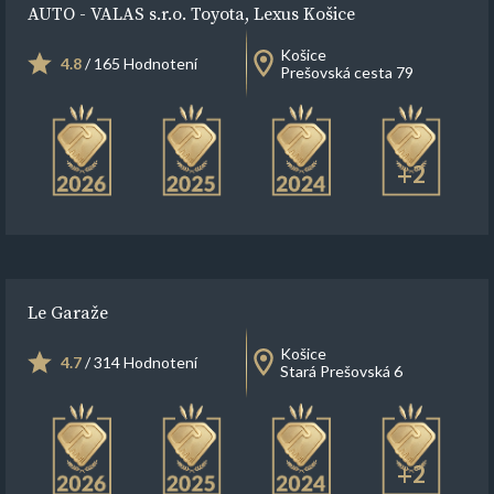
AUTO - VALAS s.r.o. Toyota, Lexus Košice
Košice
4.8
/ 165 Hodnotení
Prešovská cesta 79
+2
Le Garaže
Košice
4.7
/ 314 Hodnotení
Stará Prešovská 6
+2