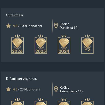
Guterman
Košice
4.4
/ 100 Hodnotení
Dunajská 10
+2
K Autoservis, s.r.o.
Košice
4.5
/ 23 Hodnotení
Južná trieda 119