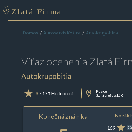
Autokrupobitia
Domov
Autoservis Košice
Víťaz ocenenia
Zlatá Fir
Autokrupobitia
Kosice
5
/ 173 Hodnotení
Stará prešovská 6
Konečná známka
Na zákla
169
G