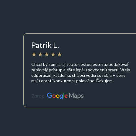
Patrik L.
Chcel by som sa aj touto cestou este raz poďakovať
za skvelý pristup a ešte lepšiu odvedenú pracu. Vrelo
odporúčam každému, chlapci vedia co robia + ceny
majú oproti konkurencii polovične. Ďakujem.
Zdroj: