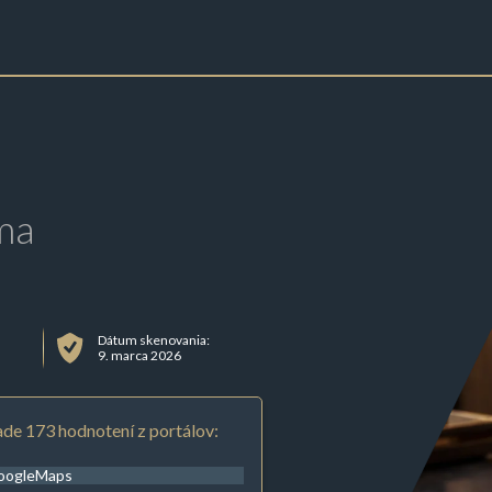
ma
Dátum skenovania:
9. marca 2026
de 173 hodnotení z portálov:
oogleMaps