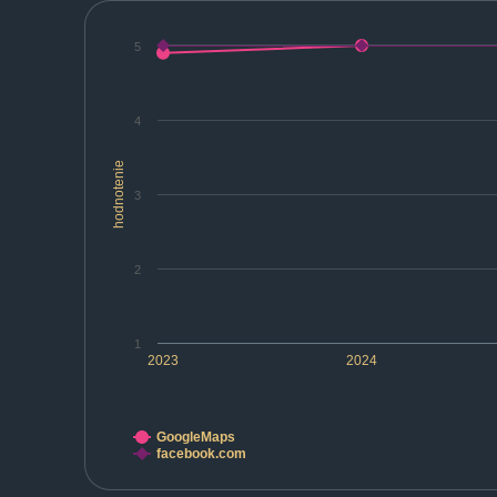
5
4
hodnotenie
3
2
1
2023
2024
GoogleMaps
facebook.com