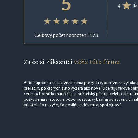
5
4
f
Celkový počet hodnotení: 173
Za čo si zákazníci
vážia túto firmu
Autokrupobitia si zákazníci cenia pre rýchle, precízne a vysoko
preliačin, po ktorých auto vyzerá ako nové. Oceňujú férové cen
cene, ochotnú komunikáciu a priateľský prístup celého tímu. Fir
poškodenia s istotou a odbornosťou, vybaví aj poisťovňu či ná
pridá niečo navyše, čo posilňuje dôveru aj spokojnosť.