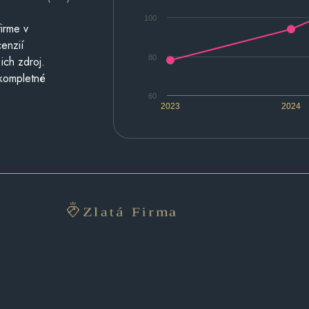
100
irme v
cenzií
80
ich zdroj.
 kompletné
60
2023
2024