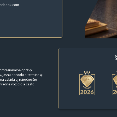
acebook.com
Š
 profesionálne opravy
y, jasnú dohodu o termíne aj
ma zvláda aj náročnejšie
hradné vozidlo a často