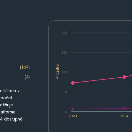
200
150
(169)
Množstvo
100
(4)
ortáloch v
50
 počet
možňuje
latforme.
0
2023
2024
li dostupné