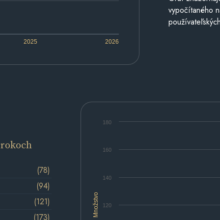
vypočítaného n
používateľských
2025
2026
180
 rokoch
160
(78)
140
(94)
Množstvo
(121)
120
(173)