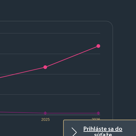
2025
2026
Prihláste sa do
súťaže