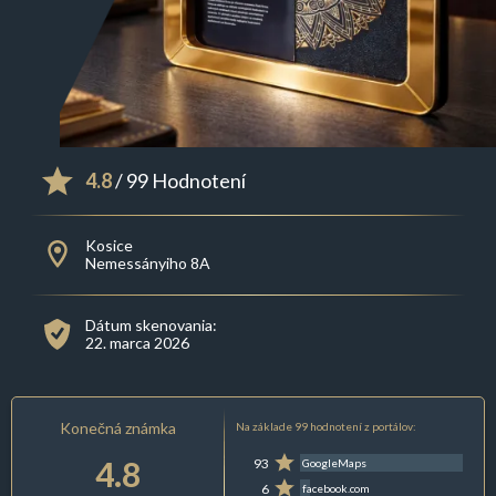
4.8
/ 99 Hodnotení
Kosice
Nemessányiho 8A
Dátum skenovania:
22. marca 2026
Konečná známka
Na základe 99 hodnotení z portálov:
4.8
93
GoogleMaps
6
facebook.com