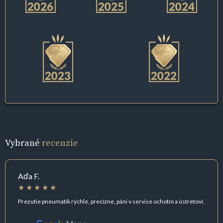
Vybrané
recenzie
Aďa F.
Prezutie pneumatík rýchle, precízne, páni v servise ochotní a ústretoví.