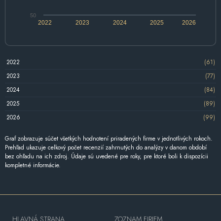
50
2022
2023
2024
2025
2026
2022
(61)
2023
(77)
2024
(84)
2025
(89)
2026
(99)
Graf zobrazuje súčet všetkých hodnotení priradených firme v jednotlivých rokoch.
Prehľad ukazuje celkový počet recenzií zahrnutých do analýzy v danom období
bez ohľadu na ich zdroj. Údaje sú uvedené pre roky, pre ktoré boli k dispozícii
kompletné informácie.
HLAVNÁ STRANA
ZOZNAM FIRIEM