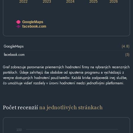
2022
2023
2024
2025
2026
GoogleMaps
facebook.com
GoogleMaps
(4.8)
facebook.com
(5)
Graf zobrazuje porovnanie priemerných hodnotení firmy na vybraných recenzných
portáloch. Údaje zahŕňajú iba obdobie od spustenia programu a vychádzajú z
verejne dostupných hodnotení používateľov. Každá krivka zodpovedá inej službe,
čo umožňuje vidieť rozdiely v úrovni hodnotení medzi jednotlivými platformami.
Počet recenzií
na jednotlivých stránkach
100