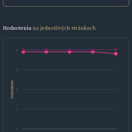
Hodnotenia
na jednotlivých stránkach
5
4
hodnotenie
3
2
1