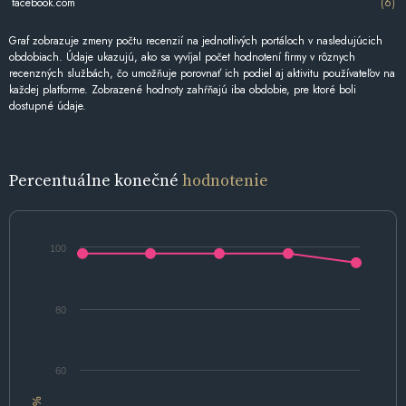
facebook.com
(6)
Graf zobrazuje zmeny počtu recenzií na jednotlivých portáloch v nasledujúcich
obdobiach. Údaje ukazujú, ako sa vyvíjal počet hodnotení firmy v rôznych
recenzných službách, čo umožňuje porovnať ich podiel aj aktivitu používateľov na
každej platforme. Zobrazené hodnoty zahŕňajú iba obdobie, pre ktoré boli
dostupné údaje.
Percentuálne konečné
hodnotenie
100
80
60
%