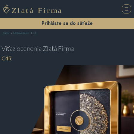
Prihláste sa do súťaže
C4R
Domov
Autoservis Košice
Víťaz ocenenia
Zlatá Firma
C4R