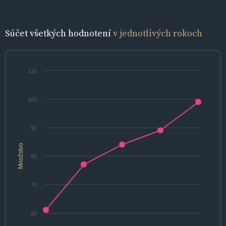
Súčet všetkých hodnotení
v jednotlivých rokoch
110
100
90
Množstvo
80
70
60