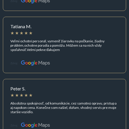
Zdroj:
Tatiana M.
Veľmi ochotní personál, vymeniť žiarovku na počkanie, žiadny
problém,ochotne poradia a pomôžu. Môžem sa na nich vždy
spoľahnúť.Velmi pekne ďakujem
Zdroj:
Peter S.
Absolútna spokojnosť, od komunikácie, cez samotnú opravu, prístup a
aj napokon cena. Konečne som našiel, dúfam, vhodný servis pre moje
staršie vozidlo.
Zdroj: