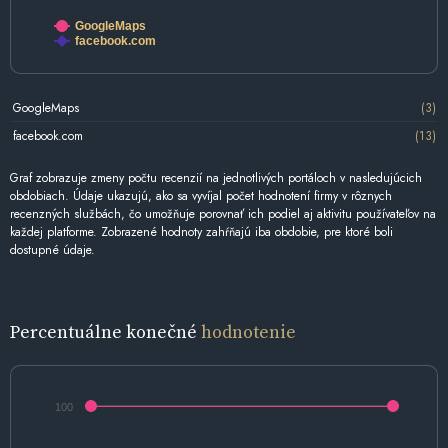
GoogleMaps
facebook.com
GoogleMaps
(3)
facebook.com
(13)
Graf zobrazuje zmeny počtu recenzií na jednotlivých portáloch v nasledujúcich
obdobiach. Údaje ukazujú, ako sa vyvíjal počet hodnotení firmy v rôznych
recenzných službách, čo umožňuje porovnať ich podiel aj aktivitu používateľov na
každej platforme. Zobrazené hodnoty zahŕňajú iba obdobie, pre ktoré boli
dostupné údaje.
Percentuálne konečné
hodnotenie
100