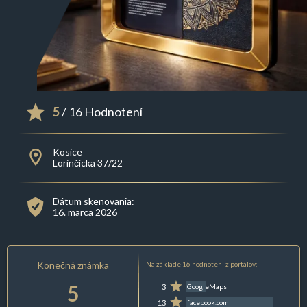
5
/ 16 Hodnotení
Kosice
Lorinčícka 37/22
Dátum skenovania:
16. marca 2026
Konečná známka
Na základe 16 hodnotení z portálov:
5
3
GoogleMaps
13
facebook.com