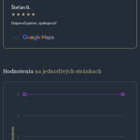
Štefan B.
Doporučujeme ,spokojnosť
Zdroj:
Hodnotenia
na jednotlivých stránkach
5
4
hodnotenie
3