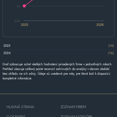
14
13.5
2025
2026
2025
(14)
2026
(16)
Graf zobrazuje súčet všetkých hodnotení priradených firme v jednotlivých rokoch.
Prehľad ukazuje celkový počet recenzií zahrnutých do analýzy v danom období
bez ohľadu na ich zdroj. Údaje sú uvedené pre roky, pre ktoré boli k dispozícii
kompletné informácie.
HLAVNÁ STRANA
ZOZNAM FIRIEM
O OCENENÍ
ZOZNAM KATEGÓRII