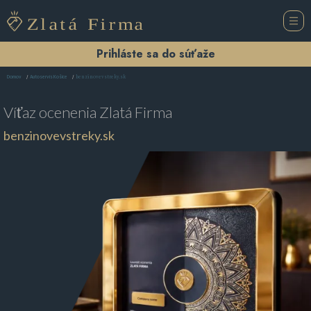
Prihláste sa do súťaže
benzinovevstreky.sk
Domov
Autoservis Košice
Víťaz ocenenia
Zlatá Firma
benzinovevstreky.sk