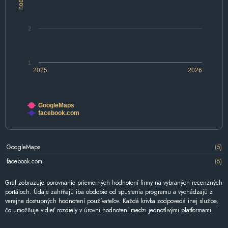
2
1
2025
2026
GoogleMaps
facebook.com
GoogleMaps
(5)
facebook.com
(5)
Graf zobrazuje porovnanie priemerných hodnotení firmy na vybraných recenzných
portáloch. Údaje zahŕňajú iba obdobie od spustenia programu a vychádzajú z
verejne dostupných hodnotení používateľov. Každá krivka zodpovedá inej službe,
čo umožňuje vidieť rozdiely v úrovni hodnotení medzi jednotlivými platformami.