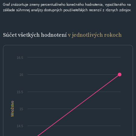
Graf znázorňuje zmeny percentuálneho konečného hodnotenia, vypočítaného na
základe súhrnnej analýzy dostupných používateľských recenzií z rôznych zdrojov.
Súčet všetkých hodnotení
v jednotlivých rokoch
16.5
16
15.5
Množstvo
15
14.5