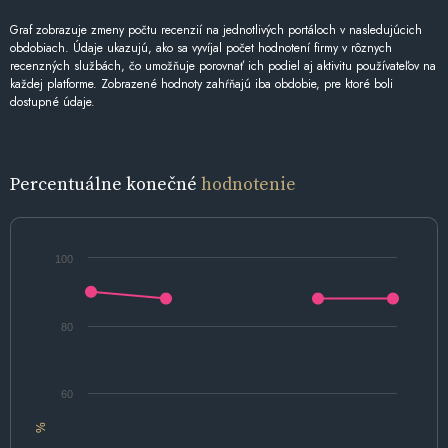
Graf zobrazuje zmeny počtu recenzií na jednotlivých portáloch v nasledujúcich
obdobiach. Údaje ukazujú, ako sa vyvíjal počet hodnotení firmy v rôznych
recenzných službách, čo umožňuje porovnať ich podiel aj aktivitu používateľov na
každej platforme. Zobrazené hodnoty zahŕňajú iba obdobie, pre ktoré boli
dostupné údaje.
Percentuálne konečné
hodnotenie
100
80
60
%