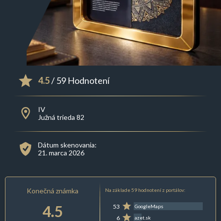
4.5
/ 59 Hodnotení
IV
Južná trieda 82
Dátum skenovania:
21. marca 2026
Konečná známka
Na základe 59 hodnotení z portálov:
4.5
53
GoogleMaps
6
azet.sk