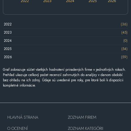
2022
2023
2024
2025
2026
2022
(36)
2023
(45)
2024
(0)
2025
(54)
2026
(59)
Graf zobrazuje súčet všetkých hodnotení priradených firme v jednotlivých rokoch.
Prehľad ukazuje celkový počet recenzií zahrnutých do analýzy v danom období
bez ohľadu na ich zdroj. Údaje sú uvedené pre roky, pre ktoré boli k dispozícii
kompletné informácie.
HLAVNÁ STRANA
ZOZNAM FIRIEM
O OCENENÍ
ZOZNAM KATEGÓRII