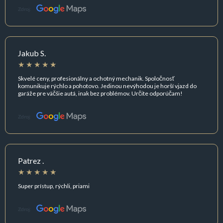
Zdroj:
Jakub S.
Skvelé ceny, profesionálny a ochotný mechanik. Spoločnosť
komunikuje rýchlo a pohotovo. Jedinou nevýhodou je horší vjazd do
garáže pre väčšie autá, inak bez problémov. Určite odporúčam!
Zdroj:
Patrez .
Super prístup, rýchli, priami
Zdroj: