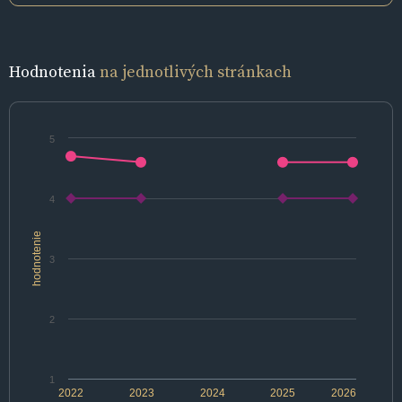
Hodnotenia
na jednotlivých stránkach
5
4
hodnotenie
3
2
1
2022
2023
2024
2025
2026