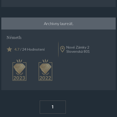
Archívny laureát.
Németh
Nové Zámky 2
4.7
/ 24 Hodnotení
Slovenská 801
1