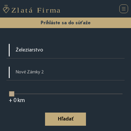
Prihláste sa do súťaže
+
0
km
Hľadať