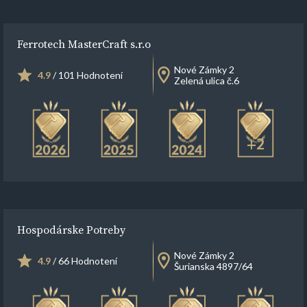
Ferrotech MasterCraft s.r.o
Nové Zámky 2
4.9
/ 101 Hodnotení
Zelená ulica č.6
+2
Hospodárske Potreby
Nové Zámky 2
4.9
/ 66 Hodnotení
Šurianska 4897/64