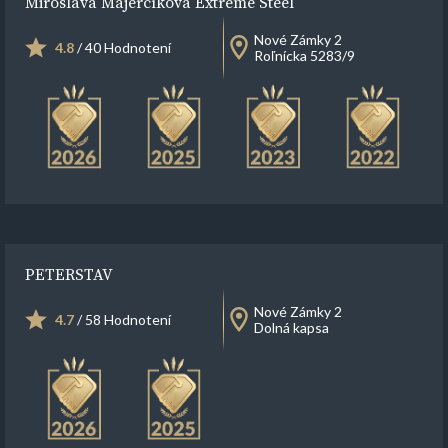
Miroslava Majerčíková Extreme Steel
Nové Zámky 2
4.8
/ 40 Hodnotení
Roľnícka 5283/9
PETERSTAV
Nové Zámky 2
4.7
/ 58 Hodnotení
Dolná kapsa