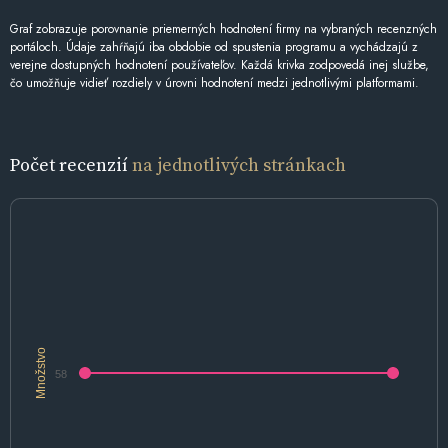
Graf zobrazuje porovnanie priemerných hodnotení firmy na vybraných recenzných
portáloch. Údaje zahŕňajú iba obdobie od spustenia programu a vychádzajú z
verejne dostupných hodnotení používateľov. Každá krivka zodpovedá inej službe,
čo umožňuje vidieť rozdiely v úrovni hodnotení medzi jednotlivými platformami.
Počet recenzií
na jednotlivých stránkach
Množstvo
58