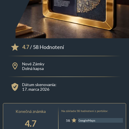
4.7
/ 58 Hodnotení
Nové Zámky
Dolná kapsa
Dátum skenovania:
17. marca 2026
Konečná známka
Na základe 58 hodnotení z portálov:
4.7
58
GoogleMaps