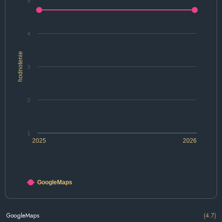
5
4
hodnotenie
3
2
1
2025
2026
GoogleMaps
GoogleMaps
(4.7)