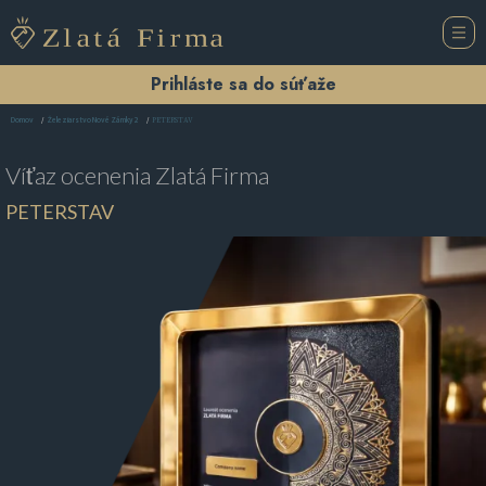
Prihláste sa do súťaže
PETERSTAV
Domov
Železiarstvo Nové Zámky 2
Víťaz ocenenia
Zlatá Firma
PETERSTAV