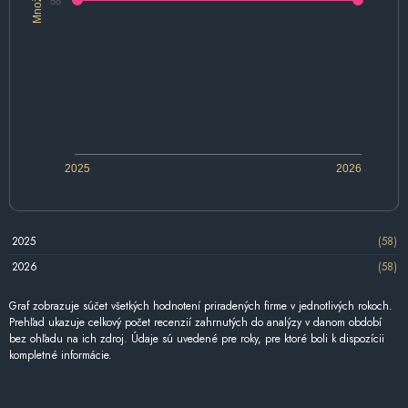
58
2025
2026
2025
(58)
2026
(58)
Graf zobrazuje súčet všetkých hodnotení priradených firme v jednotlivých rokoch.
Prehľad ukazuje celkový počet recenzií zahrnutých do analýzy v danom období
bez ohľadu na ich zdroj. Údaje sú uvedené pre roky, pre ktoré boli k dispozícii
kompletné informácie.