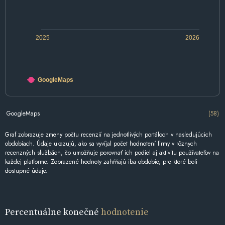
2025
2026
GoogleMaps
GoogleMaps
(58)
Graf zobrazuje zmeny počtu recenzií na jednotlivých portáloch v nasledujúcich
obdobiach. Údaje ukazujú, ako sa vyvíjal počet hodnotení firmy v rôznych
recenzných službách, čo umožňuje porovnať ich podiel aj aktivitu používateľov na
každej platforme. Zobrazené hodnoty zahŕňajú iba obdobie, pre ktoré boli
dostupné údaje.
Percentuálne konečné
hodnotenie