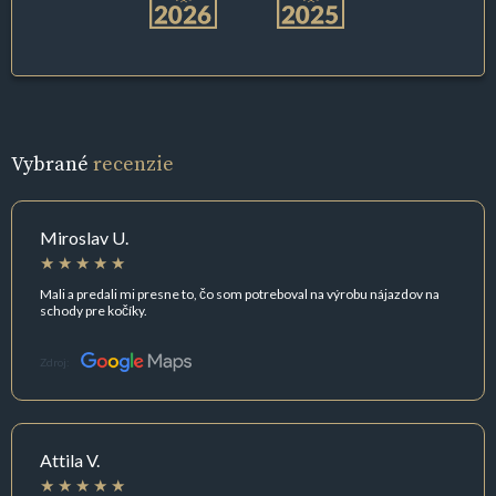
Vybrané
recenzie
Miroslav U.
Mali a predali mi presne to, čo som potreboval na výrobu nájazdov na
schody pre kočíky.
Zdroj:
Attila V.