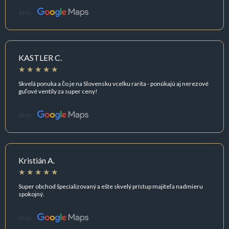
Zdroj:
KASTLER C.
Skvelá ponuka a čo je na Slovensku vcelku rarita - ponúkajú aj nerezové
guľové ventily za super ceny!
Zdroj:
Kristián A.
Super obchod špecializovaný a ešte skvelý prístup majiteľa nadmieru
spokojný.
Zdroj: