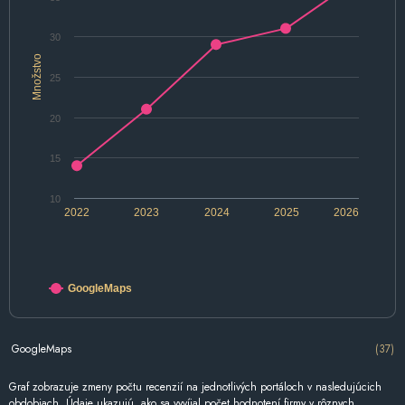
30
Množstvo
25
20
15
10
2022
2023
2024
2025
2026
GoogleMaps
GoogleMaps
(37)
Graf zobrazuje zmeny počtu recenzií na jednotlivých portáloch v nasledujúcich
obdobiach. Údaje ukazujú, ako sa vyvíjal počet hodnotení firmy v rôznych