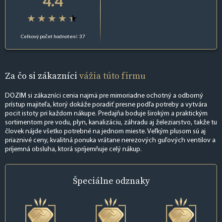
4.4
Celkový počet hodnotení: 37
Za čo si zákazníci
vážia túto firmu
DOZIM si zákazníci cenia najmä pre mimoriadne ochotný a odborný
prístup majiteľa, ktorý dokáže poradiť presne podľa potreby a vytvára
pocit istoty pri každom nákupe. Predajňa boduje širokým a praktickým
sortimentom pre vodu, plyn, kanalizáciu, záhradu aj železiarstvo, takže tu
človek nájde všetko potrebné na jednom mieste. Veľkým plusom sú aj
priaznivé ceny, kvalitná ponuka vrátane nerezových guľových ventilov a
príjemná obsluha, ktorá spríjemňuje celý nákup.
Špeciálne
odznaky