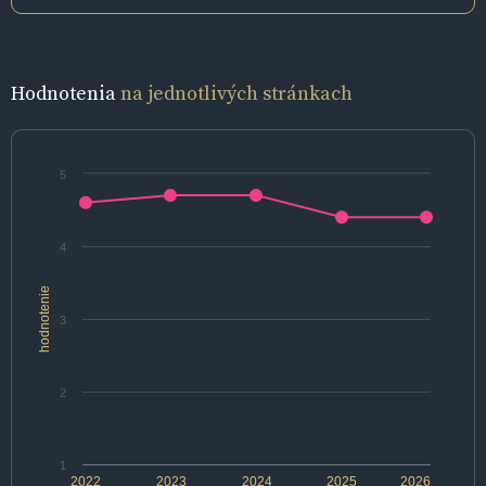
Hodnotenia
na jednotlivých stránkach
5
4
hodnotenie
3
2
1
2022
2023
2024
2025
2026