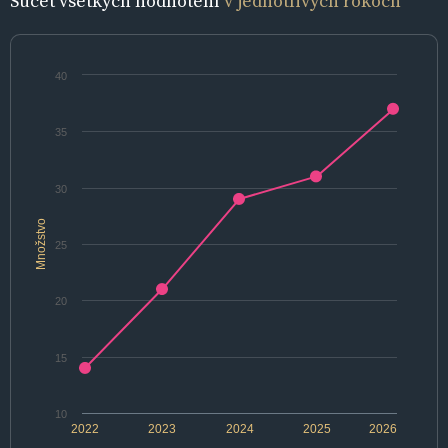
Súčet všetkých hodnotení
v jednotlivých rokoch
40
35
30
Množstvo
25
20
15
10
2022
2023
2024
2025
2026