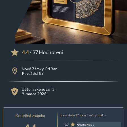
4.4
/ 37 Hodnotení
Nové Zámky-Pri Bani
Považská 89
Dátum skenovania:
9. marca 2026
Konečná známka
Na základe 37 hodnotení z portálov:
37
GoogleMaps