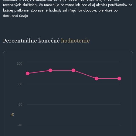
recenzných službách, čo umožňuje porovnať ich podiel aj aktivitu používateľov na
každej platforme. Zobrazené hodnoty zahŕňajú iba obdobie, pre ktoré boli
dostupné údaje.
Percentuálne konečné
hodnotenie
100
80
60
%
40