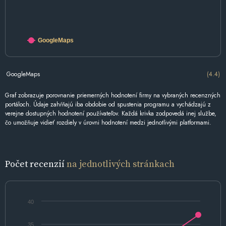
GoogleMaps
GoogleMaps
(4.4)
Graf zobrazuje porovnanie priemerných hodnotení firmy na vybraných recenzných
portáloch. Údaje zahŕňajú iba obdobie od spustenia programu a vychádzajú z
verejne dostupných hodnotení používateľov. Každá krivka zodpovedá inej službe,
čo umožňuje vidieť rozdiely v úrovni hodnotení medzi jednotlivými platformami.
Počet recenzií
na jednotlivých stránkach
40
35