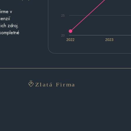
irme v
25
cenzií
ich zdroj.
 kompletné
20
2022
2023