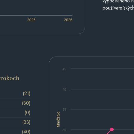
vypočítaného n
používateľských
2025
2026
45
 rokoch
40
(21)
(30)
35
(0)
Množstvo
(33)
30
(40)