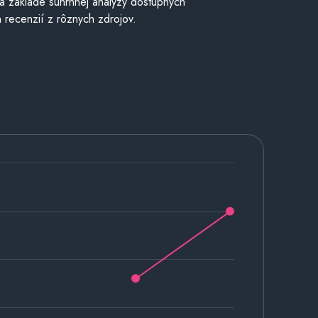
a základe súhrnnej analýzy dostupných
 recenzií z rôznych zdrojov.