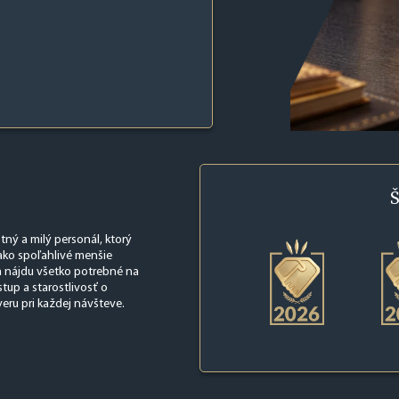
Š
tný a milý personál, ktorý
ako spoľahlivé menšie
a nájdu všetko potrebné na
tup a starostlivosť o
eru pri každej návšteve.