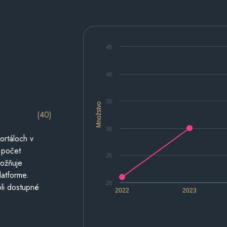
45
40
35
Množstvo
(40)
30
ortáloch v
 počet
25
možňuje
latforme.
20
li dostupné
2022
2023