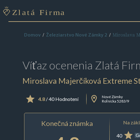
Miroslava M
Domov
Železiarstvo Nové Zámky 2
Víťaz ocenenia
Zlatá Fir
Miroslava Majerčíková Extreme St
Nové Zámky
4.8
/ 40 Hodnotení
Roľnícka 5283/9
Konečná známka
Na zákl
40
G