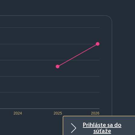
2024
2025
2026
Prihláste sa do
súťaže