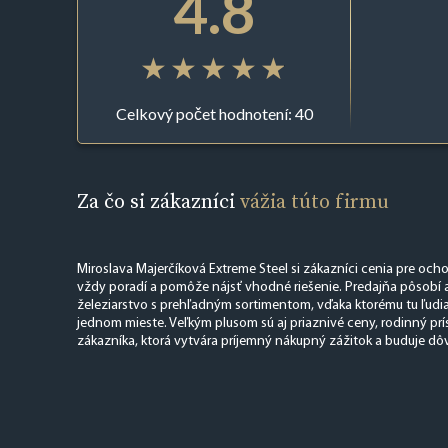
4.8
Celkový počet hodnotení: 40
Za čo si zákazníci
vážia túto firmu
Miroslava Majerčíková Extreme Steel si zákazníci cenia pre ocho
vždy poradí a pomôže nájsť vhodné riešenie. Predajňa pôsobí 
železiarstvo s prehľadným sortimentom, vďaka ktorému tu ľudi
jednom mieste. Veľkým plusom sú aj priaznivé ceny, rodinný prís
zákazníka, ktorá vytvára príjemný nákupný zážitok a buduje dôv