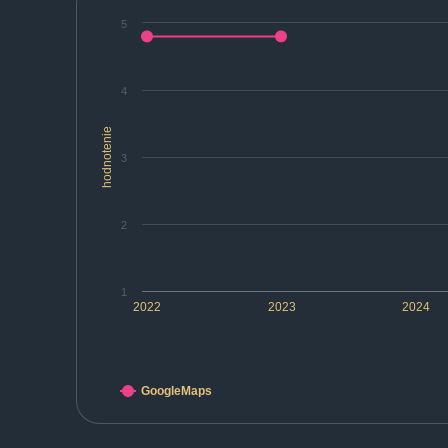
5
4
hodnotenie
3
2
1
2022
2023
2024
GoogleMaps