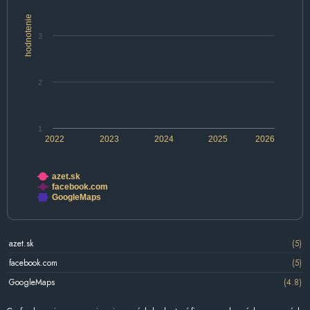
hodnotenie
3
2
1
2022
2023
2024
2025
2026
azet.sk
facebook.com
GoogleMaps
azet.sk
(5)
facebook.com
(5)
GoogleMaps
(4.8)