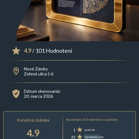
4.9
/ 101 Hodnotení
Nové Zámky
Zelená ulica č.6
Dátum skenovania:
20. marca 2026
Konečná známka
Na základe 101 hodnotení z portálov:
4.9
1
azet.sk
33
facebook.com