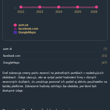
0
2022
2023
2024
2025
2026
azet.sk
facebook.com
GoogleMaps
azet.sk
(1)
facebook.com
(33)
GoogleMaps
(67)
Graf zobrazuje zmeny počtu recenzií na jednotlivých portáloch v nasledujúcich
obdobiach. Údaje ukazujú, ako sa vyvíjal počet hodnotení firmy v rôznych
recenzných službách, čo umožňuje porovnať ich podiel aj aktivitu používateľov na
každej platforme. Zobrazené hodnoty zahŕňajú iba obdobie, pre ktoré boli
dostupné údaje.