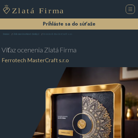
Prihláste sa do súťaže
Ferrotech MasterCraft s.r.o
Domov
Železiarstvo Nové Zámky 2
Víťaz ocenenia
Zlatá Firma
Ferrotech MasterCraft s.r.o