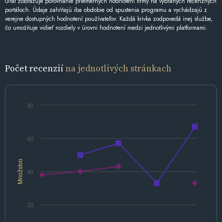
Graf zobrazuje porovnanie priemerných hodnotení firmy na vybraných recenzných
portáloch. Údaje zahŕňajú iba obdobie od spustenia programu a vychádzajú z
verejne dostupných hodnotení používateľov. Každá krivka zodpovedá inej službe,
čo umožňuje vidieť rozdiely v úrovni hodnotení medzi jednotlivými platformami.
Počet recenzií
na jednotlivých stránkach
80
60
Množstvo
40
20