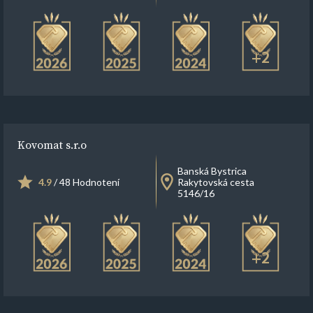
+2
Kovomat s.r.o
Banská Bystrica
4.9
/ 48 Hodnotení
Rakytovská cesta
5146/16
+2