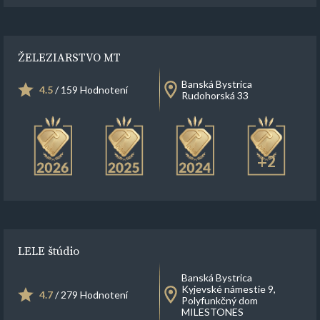
ŽELEZIARSTVO MT
Banská Bystrica
4.5
/ 159 Hodnotení
Rudohorská 33
+2
LELE štúdio
Banská Bystrica
Kyjevské námestie 9,
4.7
/ 279 Hodnotení
Polyfunkčný dom
MILESTONES