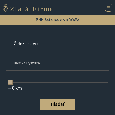
Prihláste sa do súťaže
+
0
km
Hľadať