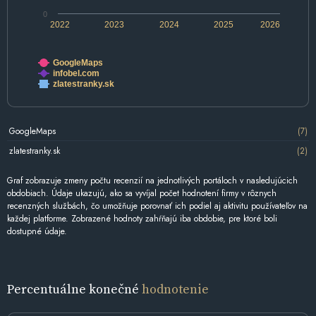
0
2022
2023
2024
2025
2026
GoogleMaps
infobel.com
zlatestranky.sk
GoogleMaps
(7)
zlatestranky.sk
(2)
Graf zobrazuje zmeny počtu recenzií na jednotlivých portáloch v nasledujúcich
obdobiach. Údaje ukazujú, ako sa vyvíjal počet hodnotení firmy v rôznych
recenzných službách, čo umožňuje porovnať ich podiel aj aktivitu používateľov na
každej platforme. Zobrazené hodnoty zahŕňajú iba obdobie, pre ktoré boli
dostupné údaje.
Percentuálne konečné
hodnotenie