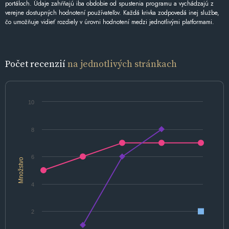
portáloch. Údaje zahŕňajú iba obdobie od spustenia programu a vychádzajú z
verejne dostupných hodnotení používateľov. Každá krivka zodpovedá inej službe,
čo umožňuje vidieť rozdiely v úrovni hodnotení medzi jednotlivými platformami.
Počet recenzií
na jednotlivých stránkach
10
8
6
Množstvo
4
2