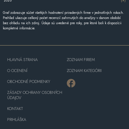
2026
(9)
Graf zobrazuje súčet všetkých hodnotení priradených firme v jednotlivých rokoch.
Prehľad ukazuje celkový počet recenzií zahrnutých do analýzy v danom období
bez ohľadu na ich zdroj. Údaje sú uvedené pre roky, pre ktoré boli k dispozícii
kompletné informácie.
HLAVNÁ STRANA
ZOZNAM FIRIEM
O OCENENÍ
ZOZNAM KATEGÓRII
OBCHODNÉ PODMIENKY
ZÁSADY OCHRANY OSOBNÝCH
ÚDAJOV
KONTAKT
PRIHLÁŠKA