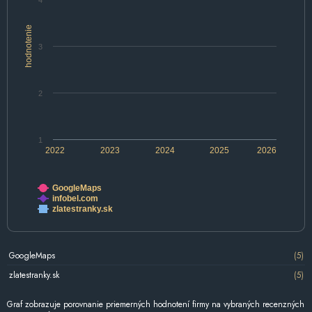
4
hodnotenie
3
2
1
2022
2023
2024
2025
2026
GoogleMaps
infobel.com
zlatestranky.sk
GoogleMaps
(5)
zlatestranky.sk
(5)
Graf zobrazuje porovnanie priemerných hodnotení firmy na vybraných recenzných