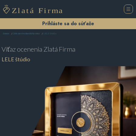
Prihláste sa do súťaže
LELE štúdio
Domov
Železiarstvo Banská Bystrica
Víťaz ocenenia
Zlatá Firma
LELE štúdio