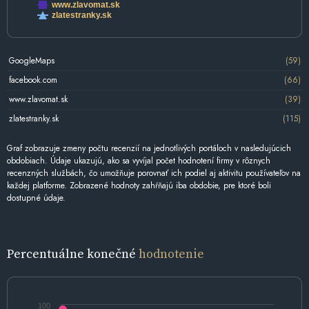
www.zlavomat.sk
zlatestranky.sk
GoogleMaps
(59)
facebook.com
(66)
www.zlavomat.sk
(39)
zlatestranky.sk
(115)
Graf zobrazuje zmeny počtu recenzií na jednotlivých portáloch v nasledujúcich
obdobiach. Údaje ukazujú, ako sa vyvíjal počet hodnotení firmy v rôznych
recenzných službách, čo umožňuje porovnať ich podiel aj aktivitu používateľov na
každej platforme. Zobrazené hodnoty zahŕňajú iba obdobie, pre ktoré boli
dostupné údaje.
Percentuálne konečné
hodnotenie
100