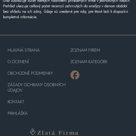
Graf zobrazuje súčet všetkých hodnotení priradených firme v jednotlivých rokoch.
Prehľad ukazuje celkový počet recenzií zahrnutých do analýzy v danom období
bez ohľadu na ich zdroj. Údaje sú uvedené pre roky, pre ktoré boli k dispozícii
kompletné informácie.
HLAVNÁ STRANA
ZOZNAM FIRIEM
O OCENENÍ
ZOZNAM KATEGÓRII
OBCHODNÉ PODMIENKY
ZÁSADY OCHRANY OSOBNÝCH
ÚDAJOV
KONTAKT
PRIHLÁŠKA