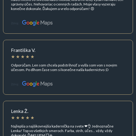
správny účes. Nehovoriac o cenných radách. Moje vlasy vyzeraju
konečne dokonale. Ďakujem a vrelo odporúčam! 😍
Zdroj:
Františka V.
Odporúčam. Len som chcela podstrihnúť a vyšla som von s novým
účesom. Po dlhom čase som si konečne našla kaderníctvo :D
Zdroj:
Lenka Ž.
Najlepšia a najšikovnejšia kaderníčka na svete ❤👌 Jednoznačne
Lenka! Top vo všetkých smeroch. Farba, strih, účes... vždy, vždy
dokonalé. ĎAKUJEM 💥🙏