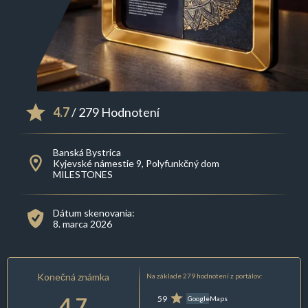
4.7
/ 279 Hodnotení
Banská Bystrica
Kyjevské námestie 9, Polyfunkčný dom
MILESTONES
Dátum skenovania:
8. marca 2026
Konečná známka
Na základe 279 hodnotení z portálov:
4.7
59
GoogleMaps