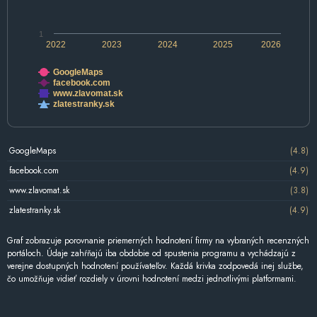
1
2022
2023
2024
2025
2026
GoogleMaps
facebook.com
www.zlavomat.sk
zlatestranky.sk
GoogleMaps
(4.8)
facebook.com
(4.9)
www.zlavomat.sk
(3.8)
zlatestranky.sk
(4.9)
Graf zobrazuje porovnanie priemerných hodnotení firmy na vybraných recenzných
portáloch. Údaje zahŕňajú iba obdobie od spustenia programu a vychádzajú z
verejne dostupných hodnotení používateľov. Každá krivka zodpovedá inej službe,
čo umožňuje vidieť rozdiely v úrovni hodnotení medzi jednotlivými platformami.