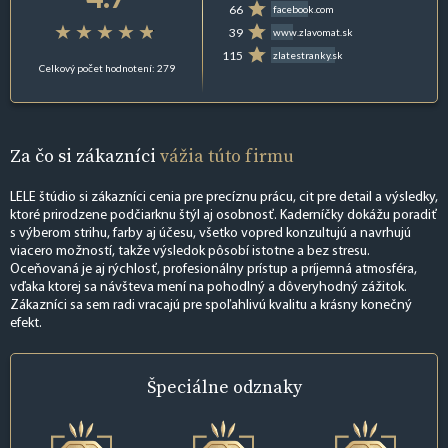
66
facebook.com
39
www.zlavomat.sk
115
zlatestranky.sk
Celkový počet hodnotení: 279
Za čo si zákazníci
vážia túto firmu
LELE štúdio si zákazníci cenia pre precíznu prácu, cit pre detail a výsledky,
ktoré prirodzene podčiarknu štýl aj osobnosť. Kaderníčky dokážu poradiť
s výberom strihu, farby aj účesu, všetko vopred konzultujú a navrhujú
viacero možností, takže výsledok pôsobí istotne a bez stresu.
Oceňovaná je aj rýchlosť, profesionálny prístup a príjemná atmosféra,
vďaka ktorej sa návšteva mení na pohodlný a dôveryhodný zážitok.
Zákazníci sa sem radi vracajú pre spoľahlivú kvalitu a krásny konečný
efekt.
Špeciálne
odznaky