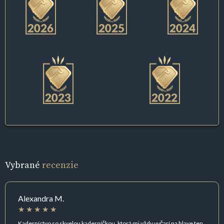
Vybrané
recenzie
Alexandra M.
Kaderníctvo so skvelou kaderníčkou, ktorá mi vždy vyčarí na hlave ten