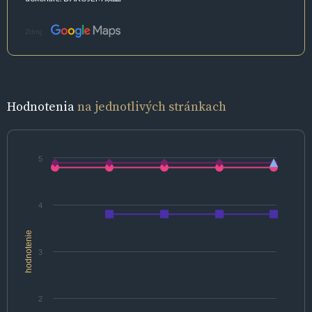
Zdroj:
Hodnotenia
na jednotlivých stránkach
5
4
hodnotenie
3
2