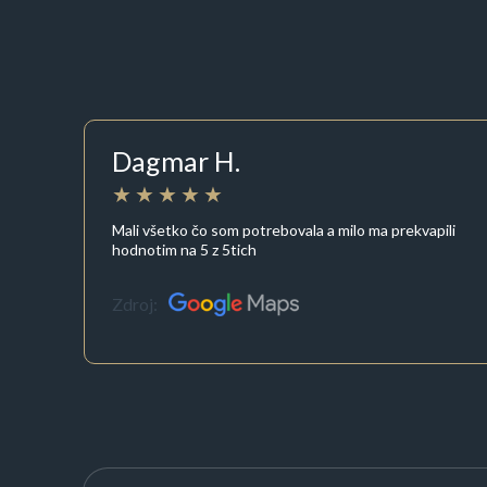
Dagmar H.
Mali všetko čo som potrebovala a milo ma prekvapili
hodnotim na 5 z 5tich
Zdroj: