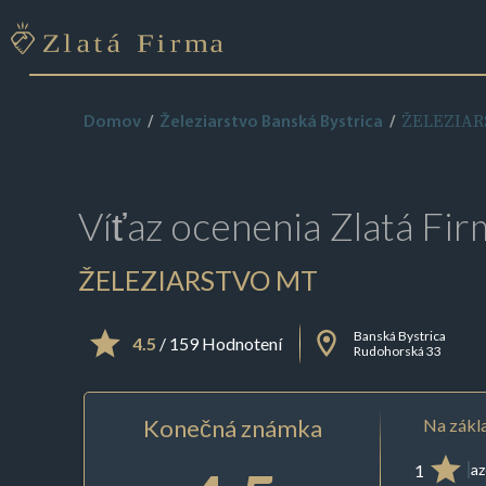
ŽELEZIAR
Domov
Železiarstvo Banská Bystrica
Víťaz ocenenia
Zlatá Fir
ŽELEZIARSTVO MT
Banská Bystrica
4.5
/ 159 Hodnotení
Rudohorská 33
Konečná známka
Na zákla
1
az