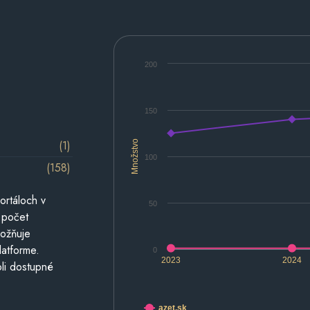
200
150
(1)
Množstvo
100
(158)
ortáloch v
50
 počet
možňuje
latforme.
0
2023
2024
li dostupné
azet.sk