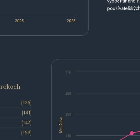
vypočítaného n
používateľských
2025
2026
170
 rokoch
160
(126)
(141)
150
Množstvo
(147)
(159)
140