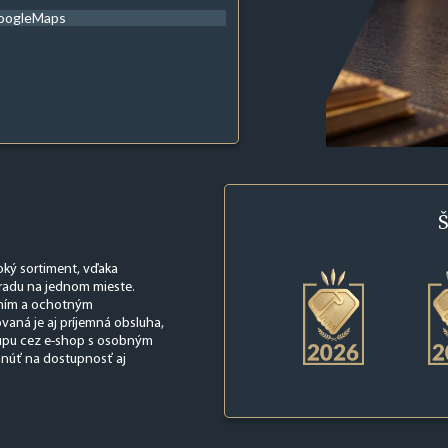
oogleMaps
Š
oký sortiment, vďaka
radu na jednom mieste.
ením a ochotným
vaná je aj príjemná obsluha,
upu cez e-shop s osobným
hnúť na dostupnosť aj