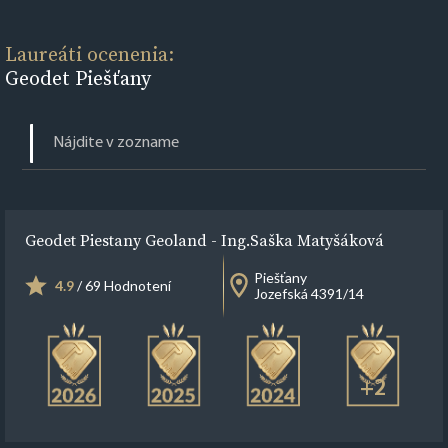
Laureáti ocenenia:
Geodet Piešťany
Geodet Piestany Geoland - Ing.Saška Matyšáková
Piešťany
4.9
/ 69 Hodnotení
Jozefská 4391/14
+2