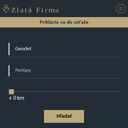
Prihláste sa do súťaže
+
0
km
Hľadať