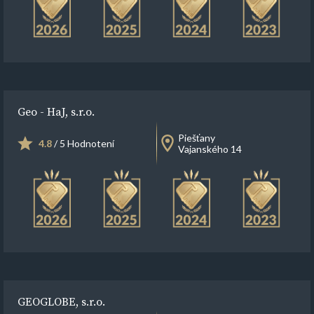
Geo - HaJ, s.r.o.
Piešťany
4.8
/ 5 Hodnotení
Vajanského 14
GEOGLOBE, s.r.o.