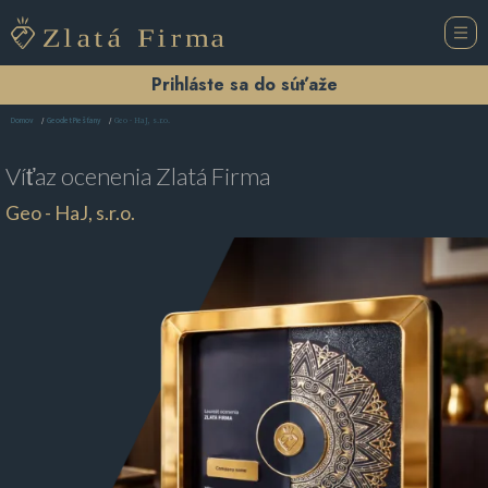
Prihláste sa do súťaže
Geo - HaJ, s.r.o.
Domov
Geodet Piešťany
Víťaz ocenenia
Zlatá Firma
Geo - HaJ, s.r.o.