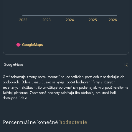
2022
2023
2024
2025
2026
GoogleMaps
GoogleMaps
(5)
Graf zobrazuje zmeny počtu recenzií na jednotlivých portáloch v nasledujúcich
obdobiach. Údaje ukazujú, ako sa vyvíjal počet hodnotení firmy v rôznych
recenzných službách, čo umožňuje porovnať ich podiel aj aktivitu používateľov na
každej platforme. Zobrazené hodnoty zahŕňajú iba obdobie, pre ktoré boli
dostupné údaje.
Percentuálne konečné
hodnotenie