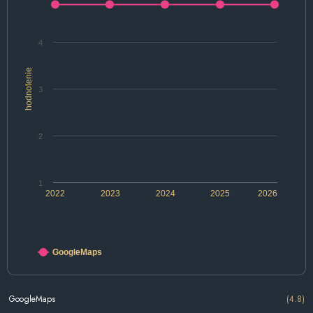
4
hodnotenie
3
2
1
2022
2023
2024
2025
2026
GoogleMaps
GoogleMaps
(4.8)