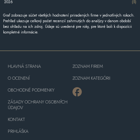
2026
(5)
Graf zobrazuje súčet všetkých hodnotení priradených firme v jednotlivých rokoch.
Prehľad ukazuje celkový počet recenzií zahrnutých do analýzy v danom období
bez ohľadu na ich zdroj. Údaje sú uvedené pre roky, pre ktoré boli k dispozícii
kompletné informácie.
HLAVNÁ STRANA
ZOZNAM FIRIEM
O OCENENÍ
ZOZNAM KATEGÓRII
OBCHODNÉ PODMIENKY
ZÁSADY OCHRANY OSOBNÝCH
ÚDAJOV
KONTAKT
PRIHLÁŠKA