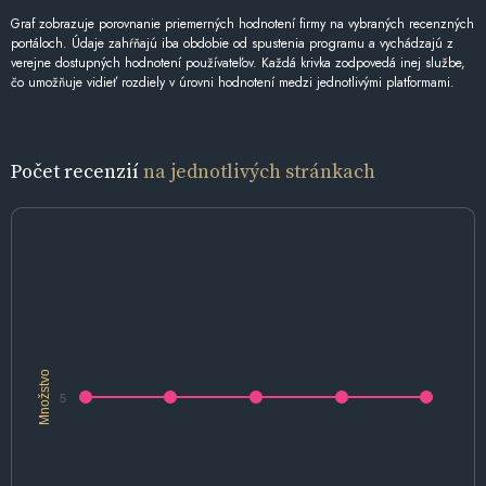
Graf zobrazuje porovnanie priemerných hodnotení firmy na vybraných recenzných
portáloch. Údaje zahŕňajú iba obdobie od spustenia programu a vychádzajú z
verejne dostupných hodnotení používateľov. Každá krivka zodpovedá inej službe,
čo umožňuje vidieť rozdiely v úrovni hodnotení medzi jednotlivými platformami.
Počet recenzií
na jednotlivých stránkach
Množstvo
5