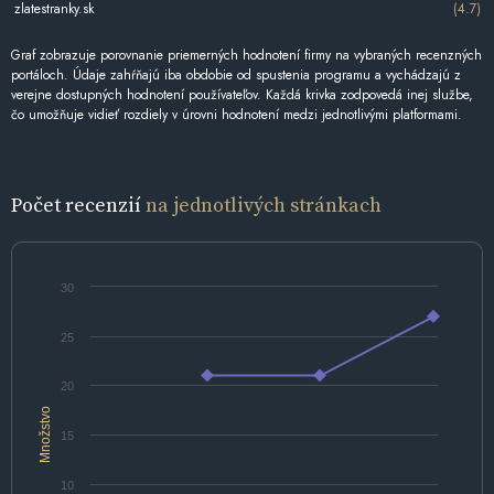
zlatestranky.sk
(4.7)
Graf zobrazuje porovnanie priemerných hodnotení firmy na vybraných recenzných
portáloch. Údaje zahŕňajú iba obdobie od spustenia programu a vychádzajú z
verejne dostupných hodnotení používateľov. Každá krivka zodpovedá inej službe,
čo umožňuje vidieť rozdiely v úrovni hodnotení medzi jednotlivými platformami.
Počet recenzií
na jednotlivých stránkach
30
25
20
Množstvo
15
10