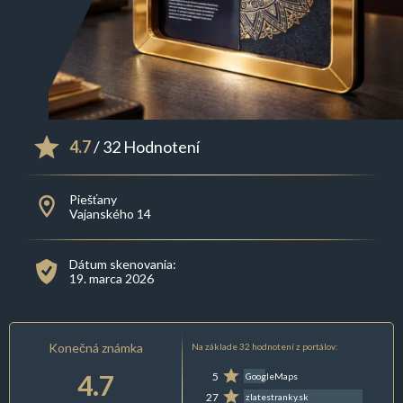
4.7
/ 32 Hodnotení
Piešťany
Vajanského 14
Dátum skenovania:
19. marca 2026
Konečná známka
Na základe 32 hodnotení z portálov:
4.7
5
GoogleMaps
27
zlatestranky.sk