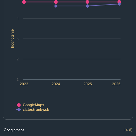
4
hodnotenie
3
2
1
2023
2024
2025
2026
GoogleMaps
zlatestranky.sk
GoogleMaps
(4.8)