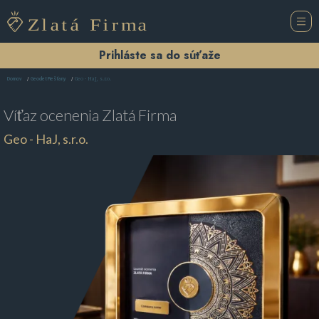
Prihláste sa do súťaže
Geo - HaJ, s.r.o.
Domov
Geodet Piešťany
Víťaz ocenenia
Zlatá Firma
Geo - HaJ, s.r.o.