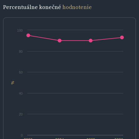
Percentuálne konečné
hodnotenie
100
80
60
%
40
20
0