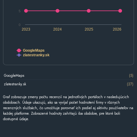
5
0
2023
2024
2025
2026
GoogleMaps
zlatestranky.sk
GoogleMaps
(5)
zlatestranky.sk
(27)
Graf zobrazuje zmeny počtu recenzií na jednotlivých portáloch v nasledujúcich
obdobiach. Údaje ukazujú, ako sa vyvíjal počet hodnotení firmy v rôznych
recenzných službách, čo umožňuje porovnať ich podiel aj aktivitu používateľov na
každej platforme. Zobrazené hodnoty zahŕňajú iba obdobie, pre ktoré boli
dostupné údaje.