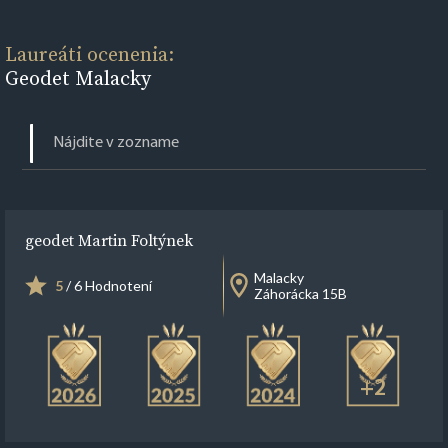
Laureáti ocenenia:
Geodet Malacky
geodet Martin Foltýnek
Malacky
5
/ 6 Hodnotení
Záhorácka 15B
+2