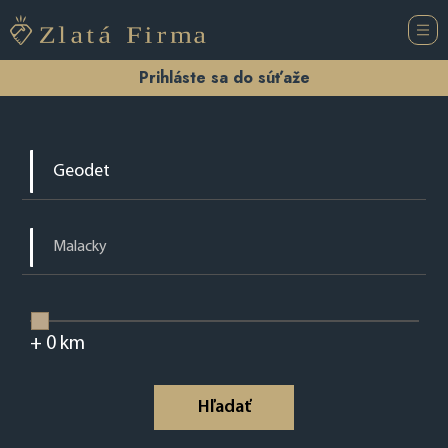
Prihláste sa do súťaže
+
0
km
Hľadať