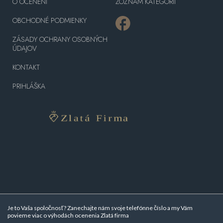
O OCENENÍ
ZOZNAM KATEGÓRII
OBCHODNÉ PODMIENKY
ZÁSADY OCHRANY OSOBNÝCH
ÚDAJOV
KONTAKT
PRIHLÁŠKA
Je to Vaša spoločnosť? Zanechajte nám svoje telefónne číslo a my Vám
povieme viac o
výhodách ocenenia Zlatá firma