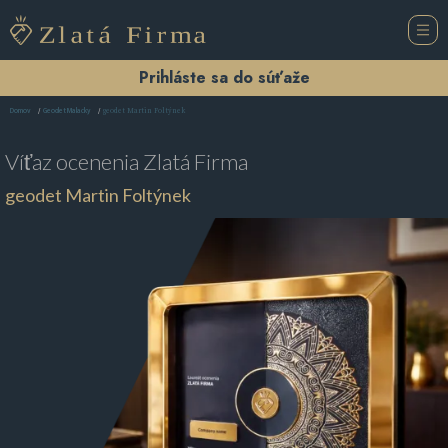
Prihláste sa do súťaže
geodet Martin Foltýnek
Domov
Geodet Malacky
Víťaz ocenenia
Zlatá Firma
geodet Martin Foltýnek