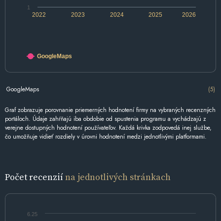
1
2022
2023
2024
2025
2026
GoogleMaps
GoogleMaps
(5)
Graf zobrazuje porovnanie priemerných hodnotení firmy na vybraných recenzných
portáloch. Údaje zahŕňajú iba obdobie od spustenia programu a vychádzajú z
verejne dostupných hodnotení používateľov. Každá krivka zodpovedá inej službe,
čo umožňuje vidieť rozdiely v úrovni hodnotení medzi jednotlivými platformami.
Počet recenzií
na jednotlivých stránkach
6.25