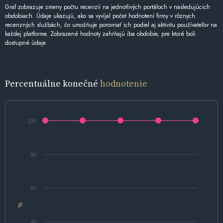
Graf zobrazuje zmeny počtu recenzií na jednotlivých portáloch v nasledujúcich
obdobiach. Údaje ukazujú, ako sa vyvíjal počet hodnotení firmy v rôznych
recenzných službách, čo umožňuje porovnať ich podiel aj aktivitu používateľov na
každej platforme. Zobrazené hodnoty zahŕňajú iba obdobie, pre ktoré boli
dostupné údaje.
Percentuálne konečné
hodnotenie
100
80
60
%
40