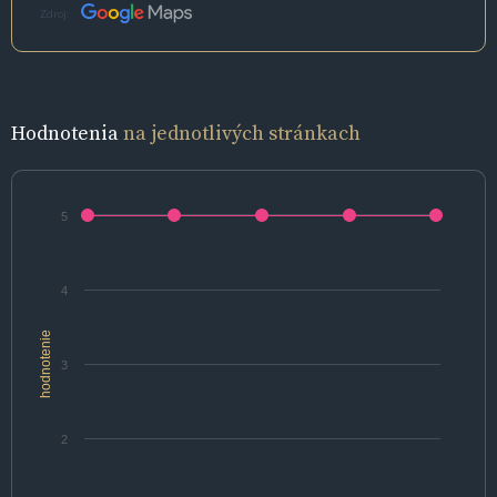
Zdroj:
Hodnotenia
na jednotlivých stránkach
5
4
hodnotenie
3
2