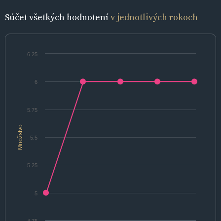
Súčet všetkých hodnotení
v jednotlivých rokoch
6.25
6
5.75
Množstvo
5.5
5.25
5
4.75